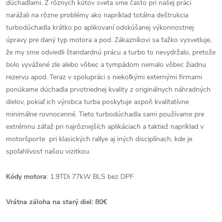
dúchadlami. Z rôznych kútov sveta sme často pri našej práci
narážali na rôzne problémy ako napríklad totálna deštrukcia
turbodúchadla krátko po aplikovaní odskúšanej výkonnostnej
úpravy pre daný typ motora a pod. Zákazníkovi sa ťažko vysvetluje,
že my sme odviedli štandardnú prácu a turbo to nevydržalo, pretože
bolo vyvážené zle alebo vôbec a tympádom nemalo vôbec žiadnu
rezervu apod. Teraz v spolupráci s niekoľkými externými firmami
ponúkame dúchadla prvotriednej kvality z originálnych náhradných
dielov, pokiaľ ich výrobca turba poskytuje aspoň kvalitatívne
minimálne rovnocenné. Tieto turbodúchadla sami používame pre
extrémnu záťaž pri najrôznejších aplikáciach a taktiež napríklad v
motoršporte pri klasických rallye aj iných disciplínach, kde je
spoľahlivosť našou vizitkou.
Kódy motora
: 1.9TDi 77kW BLS bez DPF
Vrátna záloha na starý diel: 80€