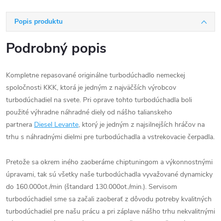
Popis produktu
Podrobný popis
Kompletne repasované originálne turbodúchadlo nemeckej
spoločnosti KKK, ktorá je jedným z najväčších výrobcov
turbodúchadiel na svete. Pri oprave tohto turbodúchadla boli
použité výhradne náhradné diely od nášho talianskeho
partnera
Diesel Levante
, ktorý je jedným z najsilnejších hráčov na
trhu s náhradnými dielmi pre turbodúchadla a vstrekovacie čerpadla.
Pretože sa okrem iného zaoberáme chiptuningom a výkonnostnými
úpravami, tak sú všetky naše turbodúchadla vyvažované dynamicky
do 160.000ot./min (štandard 130.000ot./min.). Servisom
turbodúchadiel sme sa začali zaoberať z dôvodu potreby kvalitných
turbodúchadiel pre našu prácu a pri záplave nášho trhu nekvalitnými