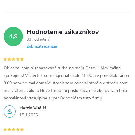
Hodnotenie zákazníkov
4,9
33 hodnotení
Zobraziť recenzie
Objednal som si repasované turbo na moju Octaviu.Maximálna
spokojnosť.V štvrtok som objednal okolo 15.00 a v pondelok ráno o
9.00 som ho mal doma.V utorok som odoslal staré a v stredu som
mal vrátenu zálohu.Nové turbo mi prišlo zabalené ako by tam bola
porcelánová váza,úplne super.Odporúčam túto firmu.
Martin Vitáliš
15.1.2026