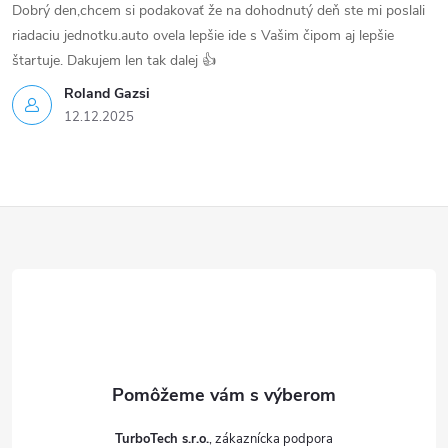
Dobrý den,chcem si podakovať že na dohodnutý deň ste mi poslali
riadaciu jednotku.auto ovela lepšie ide s Vašim čipom aj lepšie
štartuje. Dakujem len tak dalej 👍
Roland Gazsi
12.12.2025
Z
á
p
ä
t
TurboTech s.r.o.