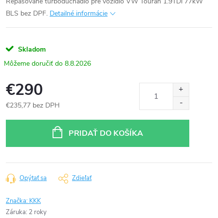
Repasované turbodúchadlo pre vozidlo VW Touran 1.9TDi 77kW
BLS bez DPF.
Detailné informácie
Skladom
8.8.2026
€290
€235,77 bez DPH
Jednotková
cena:
PRIDAŤ DO KOŠÍKA
Opýtať sa
Zdieľať
Značka:
KKK
Záruka
:
2 roky