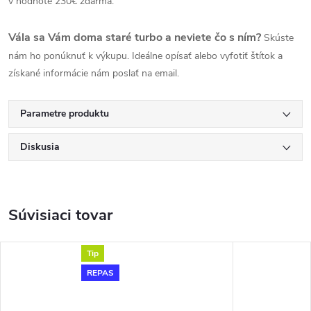
v hodnote 230€ zdarma.
Vála sa Vám doma staré turbo a neviete čo s ním?
Skúste
nám ho ponúknuť k výkupu. Ideálne opísať alebo vyfotiť štítok a
získané informácie nám poslať na email.
Parametre produktu
Diskusia
Súvisiaci tovar
Tip
REPAS