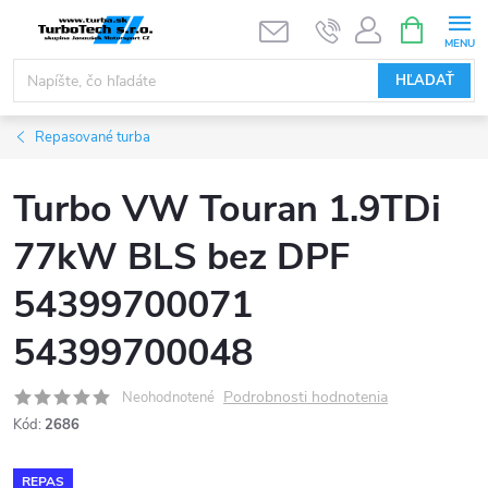
Prejsť
NÁKUPN
KOŠÍK
na
obsah
HĽADAŤ
Repasované turba
Turbo VW Touran 1.9TDi
77kW BLS bez DPF
54399700071
54399700048
Podrobnosti hodnotenia
Neohodnotené
Kód:
2686
REPAS