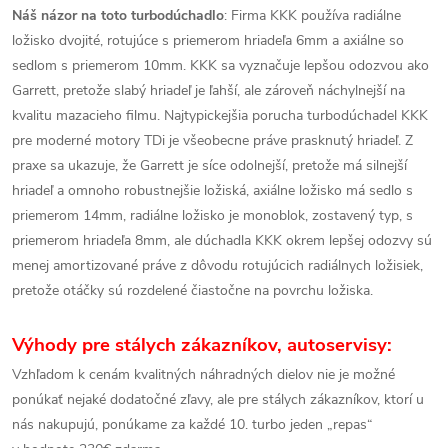
Náš názor na toto turbodúchadlo
: Firma KKK používa radiálne
ložisko dvojité, rotujúce s priemerom hriadeľa 6mm a axiálne so
sedlom s priemerom 10mm. KKK sa vyznačuje lepšou odozvou ako
Garrett, pretože slabý hriadeľ je ľahší, ale zároveň náchylnejší na
kvalitu mazacieho filmu. Najtypickejšia porucha turbodúchadel KKK
pre moderné motory TDi je všeobecne práve prasknutý hriadeľ. Z
praxe sa ukazuje, že Garrett je síce odolnejší, pretože má silnejší
hriadeľ a omnoho robustnejšie ložiská, axiálne ložisko má sedlo s
priemerom 14mm, radiálne ložisko je monoblok, zostavený typ, s
priemerom hriadeľa 8mm, ale dúchadla KKK okrem lepšej odozvy sú
menej amortizované práve z dôvodu rotujúcich radiálnych ložisiek,
pretože otáčky sú rozdelené čiastočne na povrchu ložiska.
Výhody pre stálych zákazníkov, autoservisy:
Vzhľadom k cenám kvalitných náhradných dielov nie je možné
ponúkať nejaké dodatočné zľavy, ale pre stálych zákazníkov, ktorí u
nás nakupujú, ponúkame za každé 10. turbo jeden „repas“