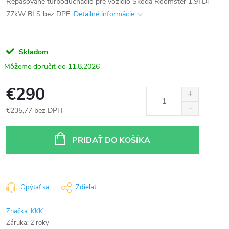
Repasované turbodúchadlo pre vozidlo Škoda Roomster 1.9TDi
77kW BLS bez DPF.
Detailné informácie
Skladom
11.8.2026
€290
€235,77 bez DPH
Jednotková
cena:
PRIDAŤ DO KOŠÍKA
Opýtať sa
Zdieľať
Značka:
KKK
Záruka
:
2 roky