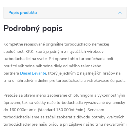
Popis produktu
Podrobný popis
Kompletne repasované originálne turbodúchadlo nemeckej
spoločnosti KKK, ktorá je jedným z najväčších výrobcov
turbodúchadiel na svete. Pri oprave tohto turbodúchadla boli
použité výhradne náhradné diely od nášho talianskeho
partnera
Diesel Levante
, ktorý je jedným z najsilnejších hráčov na
trhu s náhradnými dielmi pre turbodúchadla a vstrekovacie čerpadla.
Pretože sa okrem iného zaoberáme chiptuningom a výkonnostnými
úpravami, tak sú všetky naše turbodúchadla vyvažované dynamicky
do 160.000ot./min (štandard 130.000ot./min.). Servisom
turbodúchadiel sme sa začali zaoberať z dôvodu potreby kvalitných
turbodúchadiel pre našu prácu a pri záplave nášho trhu nekvalitnými