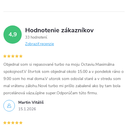
Hodnotenie zákazníkov
4,9
33 hodnotení
Zobraziť recenzie
Objednal som si repasované turbo na moju Octaviu.Maximálna
spokojnosť.V štvrtok som objednal okolo 15.00 a v pondelok ráno o
9.00 som ho mal doma.V utorok som odoslal staré a v stredu som
mal vrátenu zálohu.Nové turbo mi prišlo zabalené ako by tam bola
porcelánová váza,úplne super.Odporúčam túto firmu.
Martin Vitáliš
15.1.2026