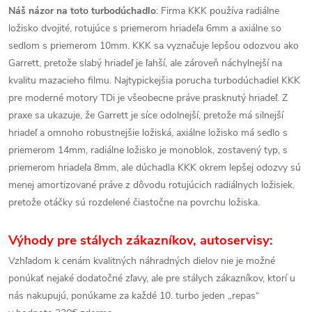
Náš názor na toto turbodúchadlo
: Firma KKK používa radiálne
ložisko dvojité, rotujúce s priemerom hriadeľa 6mm a axiálne so
sedlom s priemerom 10mm. KKK sa vyznačuje lepšou odozvou ako
Garrett, pretože slabý hriadeľ je ľahší, ale zároveň náchylnejší na
kvalitu mazacieho filmu. Najtypickejšia porucha turbodúchadiel KKK
pre moderné motory TDi je všeobecne práve prasknutý hriadeľ. Z
praxe sa ukazuje, že Garrett je síce odolnejší, pretože má silnejší
hriadeľ a omnoho robustnejšie ložiská, axiálne ložisko má sedlo s
priemerom 14mm, radiálne ložisko je monoblok, zostavený typ, s
priemerom hriadeľa 8mm, ale dúchadla KKK okrem lepšej odozvy sú
menej amortizované práve z dôvodu rotujúcich radiálnych ložisiek,
pretože otáčky sú rozdelené čiastočne na povrchu ložiska.
Výhody pre stálych zákazníkov, autoservisy:
Vzhľadom k cenám kvalitných náhradných dielov nie je možné
ponúkať nejaké dodatočné zľavy, ale pre stálych zákazníkov, ktorí u
nás nakupujú, ponúkame za každé 10. turbo jeden „repas“