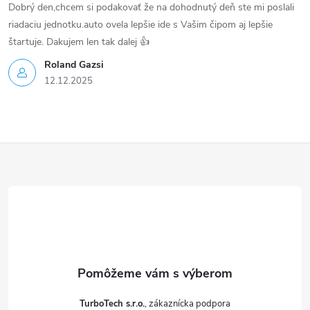
Dobrý den,chcem si podakovať že na dohodnutý deň ste mi poslali
riadaciu jednotku.auto ovela lepšie ide s Vašim čipom aj lepšie
štartuje. Dakujem len tak dalej 👍
Roland Gazsi
12.12.2025
Z
á
p
ä
t
TurboTech s.r.o.