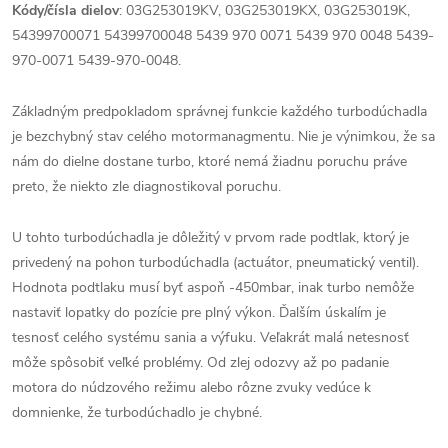
Kódy/čísla dielov
:
03G253019KV,
03G253019KX,
03G253019K,
54399700071 54399700048 5439 970 0071 5439 970 0048 5439-
970-0071 5439-970-0048.
Základným predpokladom správnej funkcie každého turbodúchadla
je bezchybný stav celého motormanagmentu. Nie je výnimkou, že sa
nám do dielne dostane turbo, ktoré nemá žiadnu poruchu práve
preto, že niekto zle diagnostikoval poruchu.
U tohto turbodúchadla je dôležitý v prvom rade podtlak, ktorý je
privedený na pohon turbodúchadla (actuátor, pneumatický ventil).
Hodnota podtlaku musí byť aspoň -450mbar, inak turbo nemôže
nastaviť lopatky do pozície pre plný výkon. Ďalším úskalím je
tesnosť celého systému sania a výfuku. Veľakrát malá netesnosť
môže spôsobiť veľké problémy. Od zlej odozvy až po padanie
motora do núdzového režimu alebo rôzne zvuky vedúce k
domnienke, že turbodúchadlo je chybné.