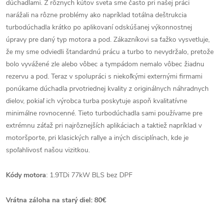
dúchadlami. Z rôznych kútov sveta sme často pri našej práci
narážali na rôzne problémy ako napríklad totálna deštrukcia
turbodúchadla krátko po aplikovaní odskúšanej výkonnostnej
úpravy pre daný typ motora a pod. Zákazníkovi sa ťažko vysvetluje,
že my sme odviedli štandardnú prácu a turbo to nevydržalo, pretože
bolo vyvážené zle alebo vôbec a tympádom nemalo vôbec žiadnu
rezervu a pod. Teraz v spolupráci s niekoľkými externými firmami
ponúkame dúchadla prvotriednej kvality z originálnych náhradnych
dielov, pokiaľ ich výrobca turba poskytuje aspoň kvalitatívne
minimálne rovnocenné. Tieto turbodúchadla sami používame pre
extrémnu záťaž pri najrôznejších aplikáciach a taktiež napríklad v
motoršporte, pri klasických rallye a iných disciplínach, kde je
spoľahlivosť našou vizitkou.
Kódy motora
: 1.9TDi 77kW BLS bez DPF
Vrátna záloha na starý diel: 80€