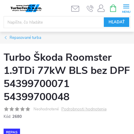
Prejsť
NÁKUPN
KOŠÍK
na
obsah
HĽADAŤ
Repasované turba
Turbo Škoda Roomster
1.9TDi 77kW BLS bez DPF
54399700071
54399700048
Podrobnosti hodnotenia
Neohodnotené
Kód:
2680
REPAS