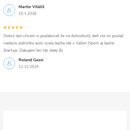
Martin Vitáliš
15.1.2026
Dobrý den,chcem si podakovať že na dohodnutý deň ste mi poslali
riadaciu jednotku.auto ovela lepšie ide s Vašim čipom aj lepšie
štartuje. Dakujem len tak dalej 👍
Roland Gazsi
12.12.2025
Z
á
p