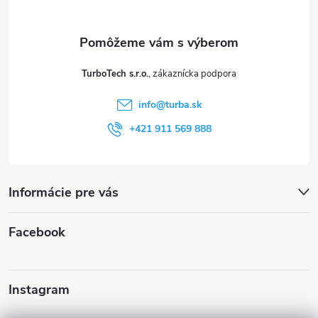
ä
t
TurboTech s.r.o.
i
info
@
turba.sk
e
+421 911 569 888
Informácie pre vás
Facebook
Instagram