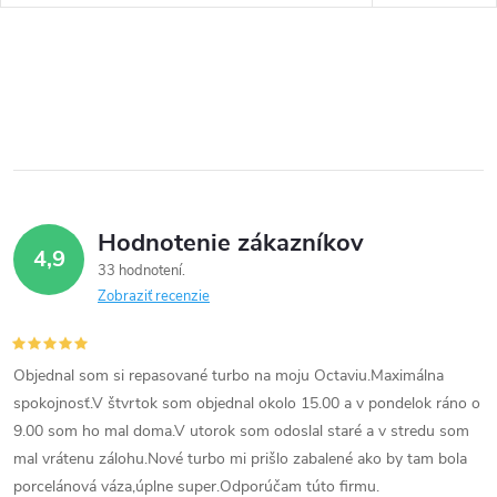
Hodnotenie zákazníkov
4,9
33 hodnotení
Zobraziť recenzie
Objednal som si repasované turbo na moju Octaviu.Maximálna
spokojnosť.V štvrtok som objednal okolo 15.00 a v pondelok ráno o
9.00 som ho mal doma.V utorok som odoslal staré a v stredu som
mal vrátenu zálohu.Nové turbo mi prišlo zabalené ako by tam bola
porcelánová váza,úplne super.Odporúčam túto firmu.