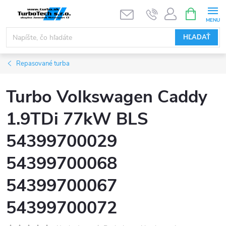
Prejsť
NÁKUPN
KOŠÍK
na
obsah
HĽADAŤ
Repasované turba
Turbo Volkswagen Caddy
1.9TDi 77kW BLS
54399700029
54399700068
54399700067
54399700072