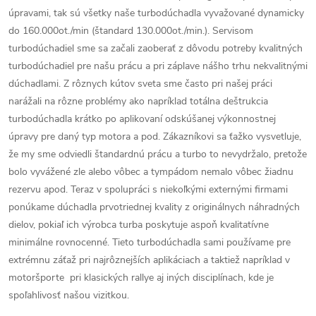
úpravami, tak sú všetky naše turbodúchadla vyvažované dynamicky
do 160.000ot./min (štandard 130.000ot./min.). Servisom
turbodúchadiel sme sa začali zaoberať z dôvodu potreby kvalitných
turbodúchadiel pre našu prácu a pri záplave nášho trhu nekvalitnými
dúchadlami. Z rôznych kútov sveta sme často pri našej práci
narážali na rôzne problémy ako napríklad totálna deštrukcia
turbodúchadla krátko po aplikovaní odskúšanej výkonnostnej
úpravy pre daný typ motora a pod. Zákazníkovi sa ťažko vysvetluje,
že my sme odviedli štandardnú prácu a turbo to nevydržalo, pretože
bolo vyvážené zle alebo vôbec a tympádom nemalo vôbec žiadnu
rezervu apod. Teraz v spolupráci s niekoľkými externými firmami
ponúkame dúchadla prvotriednej kvality z originálnych náhradných
dielov, pokiaľ ich výrobca turba poskytuje aspoň kvalitatívne
minimálne rovnocenné. Tieto turbodúchadla sami používame pre
extrémnu záťaž pri najrôznejších aplikáciach a taktiež napríklad v
motoršporte pri klasických rallye aj iných disciplínach, kde je
spoľahlivosť našou vizitkou.