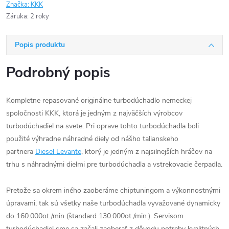
Značka:
KKK
Záruka
:
2 roky
Popis produktu
Podrobný popis
Kompletne repasované originálne turbodúchadlo nemeckej
spoločnosti KKK, ktorá je jedným z najväčších výrobcov
turbodúchadiel na svete. Pri oprave tohto turbodúchadla boli
použité výhradne náhradné diely od nášho talianskeho
partnera
Diesel Levante
, ktorý je jedným z najsilnejších hráčov na
trhu s náhradnými dielmi pre turbodúchadla a vstrekovacie čerpadla.
Pretože sa okrem iného zaoberáme chiptuningom a výkonnostnými
úpravami, tak sú všetky naše turbodúchadla vyvažované dynamicky
do 160.000ot./min (štandard 130.000ot./min.). Servisom
turbodúchadiel sme sa začali zaoberať z dôvodu potreby kvalitných