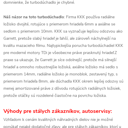
domnienke, že turbodúchadlo je chybné.
Náš názor na toto turbodúchadlo
: Firma KKK používa radiálne
ložisko dvojité, rotujúce s priemerom hriadeľa 6mm a axiálne se
sedlom s priemerom 10mm. KKK sa vyznačuje lepšou odozvou ako
Garrett, pretože slabý hriadeľ je ľahší, ale zároveň náchylnejší na
kvalitu mazacieho filmu. Najtypickejšia porucha turbodúchadiel KKK
pre moderné motory TDi je všeobecne práve prasknutý hriadeľ.Z
praxe sa ukazuje, že Garrett je síce odolnejší, pretože má silnejší
hriadeľ a omnoho robustnejšie ložiská, axiálne ložisko má sedlo s
priemerom 14mm, radiálne ložisko je monoblok, zestavený typ, s
priemerom hriadeľa 8mm, ale dúchadla KKK okrem lepšej odozvy sú
menej amortizované práve z dôvodu rotujúcich radiálnych ložisiek,
pretože otáčky sú rozdelené čiastočne na povrchu ložiska.
Výhody pre stálych zákazníkov, autoservisy:
Vzhľadom k cenám kvalitných náhradných dielov nie je možné
ponúkať nejaké dodatočné zľavy, ale pre stálych zákazníkov, ktorí u