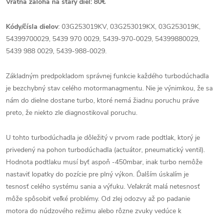
Vrátna záloha na starý diel: 80€
Kódy/čísla dielov
:
03G253019KV,
03G253019KX,
03G253019K,
54399700029, 5439 970 0029, 5439-970-0029, 54399880029,
5439 988 0029, 5439-988-0029.
Základným predpokladom správnej funkcie každého turbodúchadla
je bezchybný stav celého motormanagmentu. Nie je výnimkou, že sa
nám do dielne dostane turbo, ktoré nemá žiadnu poruchu práve
preto, že niekto zle diagnostikoval poruchu.
U tohto turbodúchadla je dôležitý v prvom rade podtlak, ktorý je
privedený na pohon turbodúchadla (actuátor, pneumatický ventil).
Hodnota podtlaku musí byť aspoň -450mbar, inak turbo nemôže
nastaviť lopatky do pozície pre plný výkon. Ďalším úskalím je
tesnosť celého systému sania a výfuku. Veľakrát malá netesnosť
môže spôsobiť veľké problémy. Od zlej odozvy až po padanie
motora do núdzového režimu alebo rôzne zvuky vedúce k