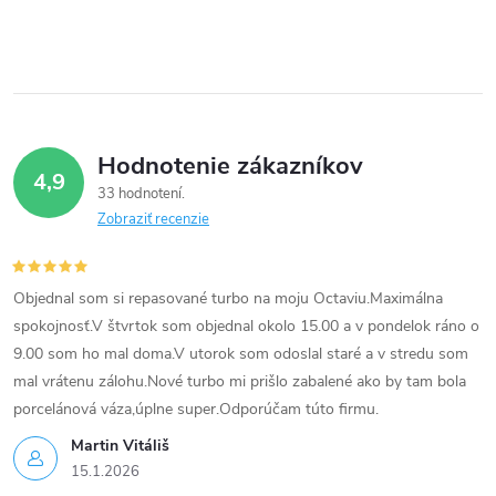
Hodnotenie zákazníkov
4,9
33 hodnotení
Zobraziť recenzie
Objednal som si repasované turbo na moju Octaviu.Maximálna
spokojnosť.V štvrtok som objednal okolo 15.00 a v pondelok ráno o
9.00 som ho mal doma.V utorok som odoslal staré a v stredu som
mal vrátenu zálohu.Nové turbo mi prišlo zabalené ako by tam bola
porcelánová váza,úplne super.Odporúčam túto firmu.
Martin Vitáliš
15.1.2026