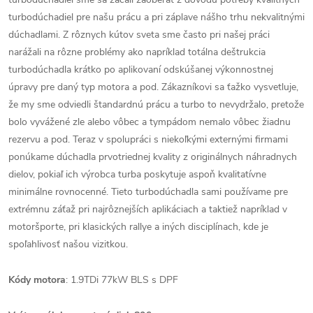
turbodúchadiel pre našu prácu a pri záplave nášho trhu nekvalitnými
dúchadlami. Z rôznych kútov sveta sme často pri našej práci
narážali na rôzne problémy ako napríklad totálna deštrukcia
turbodúchadla krátko po aplikovaní odskúšanej výkonnostnej
úpravy pre daný typ motora a pod. Zákazníkovi sa ťažko vysvetluje,
že my sme odviedli štandardnú prácu a turbo to nevydržalo, pretože
bolo vyvážené zle alebo vôbec a tympádom nemalo vôbec žiadnu
rezervu a pod. Teraz v spolupráci s niekoľkými externými firmami
ponúkame dúchadla prvotriednej kvality z originálnych náhradnych
dielov, pokiaľ ich výrobca turba poskytuje aspoň kvalitatívne
minimálne rovnocenné. Tieto turbodúchadla sami používame pre
extrémnu záťaž pri najrôznejších aplikáciach a taktiež napríklad v
motoršporte, pri klasických rallye a iných disciplínach, kde je
spoľahlivosť našou vizitkou.
Kódy motora
: 1.9TDi 77kW BLS s DPF