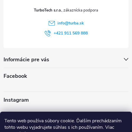
t
TurboTech s.r.o.
i
info
@
turba.sk
e
+421 911 569 888
Informácie pre vás
Facebook
Instagram
Sledovať na Instagrame
Tento web používa súbory cookie. Ďalším prechádzaním
tohto webu vyjadrujete súhlas s ich používaním. Viac