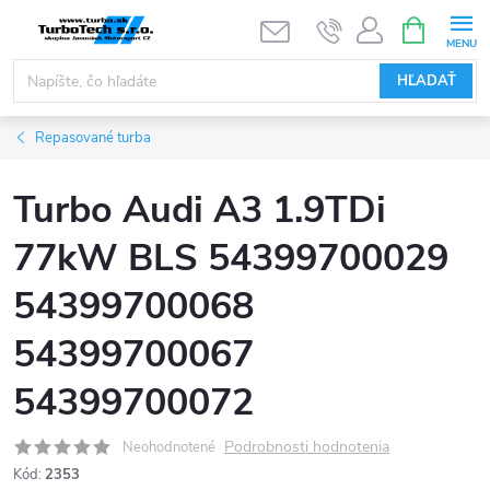
Prejsť
NÁKUPN
KOŠÍK
na
obsah
HĽADAŤ
Repasované turba
Turbo Audi A3 1.9TDi
77kW BLS 54399700029
54399700068
54399700067
54399700072
Podrobnosti hodnotenia
Neohodnotené
Kód:
2353