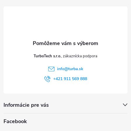
á
p
ä
t
TurboTech s.r.o.
i
info
@
turba.sk
e
+421 911 569 888
Informácie pre vás
Facebook