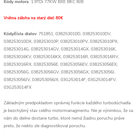
Kódy motora
: 1.9TDi 77KW BXE BKC BJB
Vrátna záloha na starý diel: 80€
Kódy/čísla dielov
: 751851, 038253010D, 038253010DV,
038253010DX, 038253010P, 038253010PV, 038253010PX,
038253014G, 038253014GV, 038253014GX, 038253016K,
038253016KV, 038253016KX, 038253016R, 038253016RV,
038253016RX, 038253056E, 038253056EV, 038253056EX,
038253056G, 038253056GV, 038253056GX, 038253056J,
038253056JV, 038253056JX, 03G253014F, 03G253014FV,
03G253014FX
Základným predpokladom správnej funkcie každého turbodúchadla
je bezchybný stav celého motormanagmentu. Nie je výnimkou, že sa
nám do dielne dostane turbo, ktoré nemá žiadnu poruchu práve
preto, že niekto zle diagnostikoval poruchu.