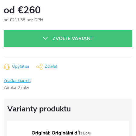
od
€260
od
€211,38
bez DPH
Jednotková
cena:
ZVOĽTE VARIANT
Opýtať sa
Zdieľať
Značka:
Garrett
Záruka
:
2 roky
Originál: Originální díl
38/ORI