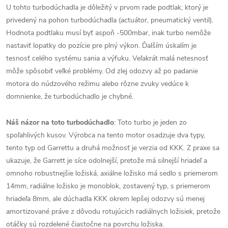
U tohto turbodúchadla je dôležitý v prvom rade podtlak, ktorý je
privedený na pohon turbodúchadla (actuátor, pneumatický ventil).
Hodnota podtlaku musí byť aspoň -500mbar, inak turbo nemôže
nastaviť lopatky do pozície pre plný výkon. Ďalším úskalím je
tesnosť celého systému sania a výfuku. Veľakrát malá netesnosť
môže spôsobiť veľké problémy. Od zlej odozvy až po padanie
motora do núdzového režimu alebo rôzne zvuky vedúce k
domnienke, že turbodúchadlo je chybné.
Náš názor na toto turbodúchadlo
: Toto turbo je jeden zo
spoľahlivých kusov. Výrobca na tento motor osadzuje dva typy,
tento typ od Garrettu a druhá možnosť je verzia od KKK. Z praxe sa
ukazuje, že Garrett je síce odolnejší, pretože má silnejší hriadeľ a
omnoho robustnejšie ložiská, axiálne ložisko má sedlo s priemerom
14mm, radiálne ložisko je monoblok, zostavený typ, s priemerom
hriadeľa 8mm, ale dúchadla KKK okrem lepšej odozvy sú menej
amortizované práve z dôvodu rotujúcich radiálnych ložisiek, pretože
otáčky sú rozdelené čiastočne na povrchu ložiska.