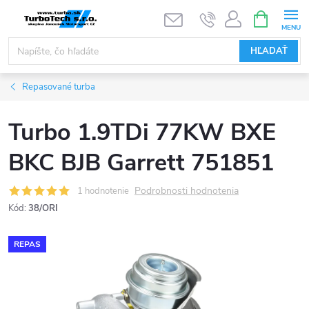
Prejsť
NÁKUPN
KOŠÍK
na
obsah
HĽADAŤ
Repasované turba
Turbo 1.9TDi 77KW BXE
BKC BJB Garrett 751851
Podrobnosti hodnotenia
1 hodnotenie
Kód:
38/ORI
REPAS