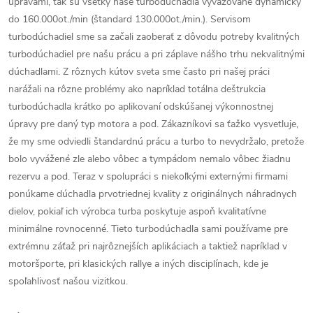
úpravami, tak sú všetky naše turbodúchadla vyvažované dynamicky
do 160.000ot./min (štandard 130.000ot./min.). Servisom
turbodúchadiel sme sa začali zaoberať z dôvodu potreby kvalitných
turbodúchadiel pre našu prácu a pri záplave nášho trhu nekvalitnými
dúchadlami. Z rôznych kútov sveta sme často pri našej práci
narážali na rôzne problémy ako napríklad totálna deštrukcia
turbodúchadla krátko po aplikovaní odskúšanej výkonnostnej
úpravy pre daný typ motora a pod. Zákazníkovi sa ťažko vysvetluje,
že my sme odviedli štandardnú prácu a turbo to nevydržalo, pretože
bolo vyvážené zle alebo vôbec a tympádom nemalo vôbec žiadnu
rezervu a pod. Teraz v spolupráci s niekoľkými externými firmami
ponúkame dúchadla prvotriednej kvality z originálnych náhradnych
dielov, pokiaľ ich výrobca turba poskytuje aspoň kvalitatívne
minimálne rovnocenné. Tieto turbodúchadla sami používame pre
extrémnu záťaž pri najrôznejších aplikáciach a taktiež napríklad v
motoršporte, pri klasických rallye a iných disciplínach, kde je
spoľahlivosť našou vizitkou.