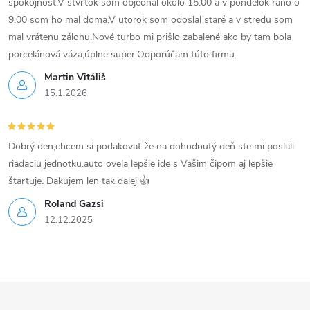
spokojnosť.V štvrtok som objednal okolo 15.00 a v pondelok ráno o
9.00 som ho mal doma.V utorok som odoslal staré a v stredu som
mal vrátenu zálohu.Nové turbo mi prišlo zabalené ako by tam bola
porcelánová váza,úplne super.Odporúčam túto firmu.
Martin Vitáliš
15.1.2026
Dobrý den,chcem si podakovať že na dohodnutý deň ste mi poslali
riadaciu jednotku.auto ovela lepšie ide s Vašim čipom aj lepšie
štartuje. Dakujem len tak dalej 👍
Roland Gazsi
12.12.2025
Z