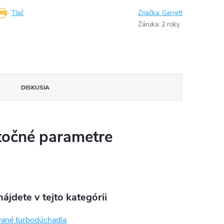
Tlač
Značka:
Garrett
Záruka
:
2 roky
DISKUSIA
očné parametre
ájdete v tejto kategórii
ané turbodúchadla