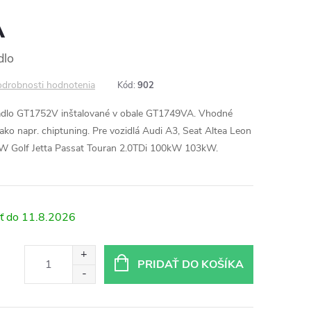
A
dlo
drobnosti hodnotenia
Kód:
902
adlo GT1752V inštalované v obale GT1749VA. Vhodné
o napr. chiptuning. Pre vozidlá Audi A3, Seat Altea Leon
VW Golf Jetta Passat Touran 2.0TDi 100kW 103kW.
11.8.2026
PRIDAŤ DO KOŠÍKA