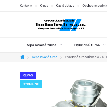
Prejsť
Kontakty
O nás
Časté dotazy
Obchodné podmi
na
obsah
Repasované turba
Hybridné turba
Repasované turba
Hybridné turbodúchadlo 2.0T
Domov
REPAS
HYBRIDNÉ