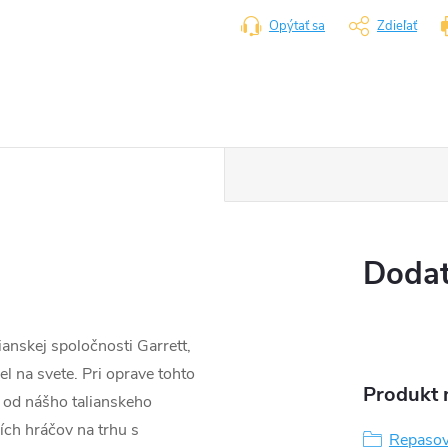
Opýtať sa
Zdieľať
Dodat
anskej spoločnosti Garrett,
l na svete. Pri oprave tohto
Produkt n
 od nášho talianskeho
ších hráčov na trhu s
Repasov