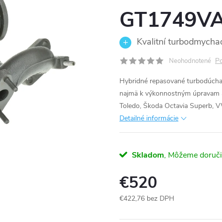
GT1749V
Kvalitní turbodmycha
Po
Neohodnotené
Hybridné repasované turbodúch
najmä k výkonnostným úpravam ak
Toledo, Škoda Octavia Superb, 
Detailné informácie
Skladom
€520
€422,76 bez DPH
Jednotková
cena: