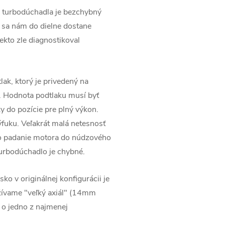
 turbodúchadla je bezchybný
 sa nám do dielne dostane
ekto zle diagnostikoval
lak, ktorý je privedený na
. Hodnota podtlaku musí byť
 do pozície pre plný výkon.
ýfuku. Veľakrát malá netesnosť
po padanie motora do núdzového
urbodúchadlo je chybné.
isko v originálnej konfigurácii je
žívame "veľký axiál" (14mm
á o jedno z najmenej