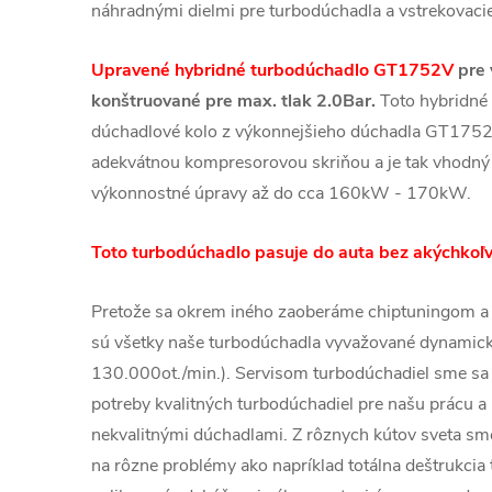
náhradnými dielmi pre turbodúchadla a vstrekovacie
Upravené hybridné turbodúchadlo GT1752V
pre 
konštruované pre max. tlak 2.0Bar.
Toto hybridné
dúchadlové kolo z výkonnejšieho dúchadla GT1752
adekvátnou kompresorovou skriňou a je tak vhodný
výkonnostné úpravy až do cca 160kW - 170kW.
Toto turbodúchadlo pasuje do auta bez akýchkoľv
Pretože sa okrem iného zaoberáme chiptuningom a
sú všetky naše turbodúchadla vyvažované dynamic
130.000ot./min.). Servisom turbodúchadiel sme sa 
potreby kvalitných turbodúchadiel pre našu prácu a 
nekvalitnými dúchadlami. Z rôznych kútov sveta sme 
na rôzne problémy ako napríklad totálna deštrukcia