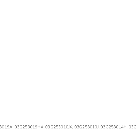
3019A,
03G253019HX,
03G253010JX,
03G253010J,
03G253014H,
03