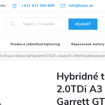
+421 911 569 888
info@turba.sk
enky
GDPR
HĽADAŤ
Riadiace jednotky/chiptuning
Repasované motory
Di A3 Leon Octavia Golf Garrett GT1752V v obale GT1749VA
Kvalitní turbod
Hybridné 
2.0TDi A3 
Garrett G