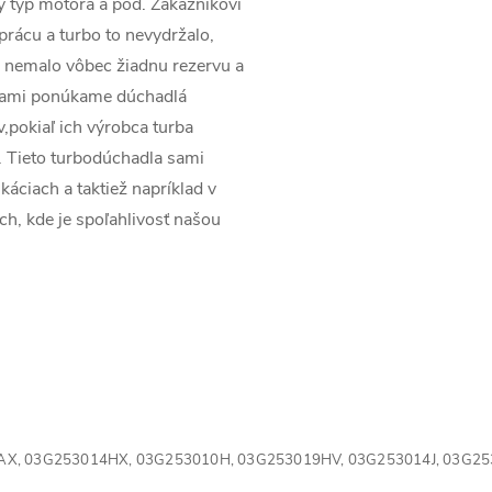
ý typ motora a pod. Zákazníkovi
prácu a turbo to nevydržalo,
 nemalo vôbec žiadnu rezervu a
rmami ponúkame dúchadlá
v,pokiaľ ich výrobca turba
. Tieto turbodúchadla sami
káciach a taktiež napríklad v
ach, kde je spoľahlivosť našou
AX,
03G253014HX,
03G253010H,
03G253019HV,
03G253014J,
03G25