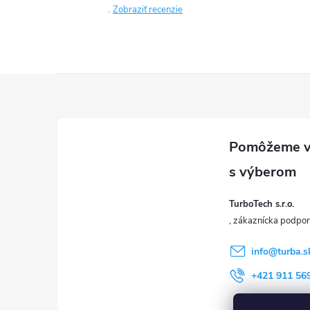
Zobraziť recenzie
Z
á
p
ä
TurboTech s.r.o.
t
i
info
@
turba.s
+421 911 56
e