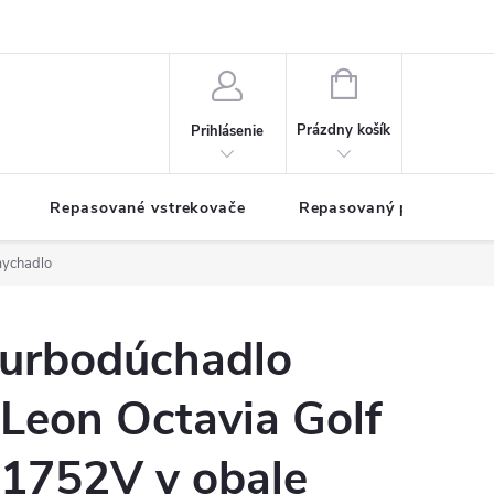
NÁKUPNÝ
KOŠÍK
Prázdny košík
Prihlásenie
Repasované vstrekovače
Repasovaný pohon TDM
mychadlo
turbodúchadlo
Leon Octavia Golf
T1752V v obale