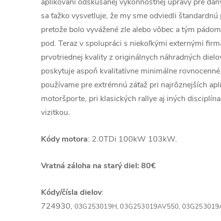
aplikovaní odskúšanej výkonnostnej úpravy pre dan
sa ťažko vysvetluje, že my sme odviedli štandardnú 
pretože bolo vyvážené zle alebo vôbec a tým pádom
pod. Teraz v spolupráci s niekoľkými externými fi
prvotriednej kvality z originálnych náhradných dielo
poskytuje aspoň kvalitatívne minimálne rovnocenné
používame pre extrémnú záťaž pri najrôznejších apli
motoršporte, pri klasických rallye aj iných disciplín
vizitkou.
Kódy motora
: 2.0TDi 100kW 103kW.
Vratná záloha na starý diel: 80€
Kódy/čísla dielov
:
724930,
03G253019H,
03G253019AV550,
03G253019