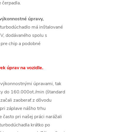
 čerpadla.
výkonnostné úpravy,
 turbodúchadlo má inštalované
V, dodávaného spolu s
 pre chip a podobné
ek úprav na vozidle.
 výkonnostnými úpravami, tak
ky do 160.000ot./min (štandard
začali zaoberať z dôvodu
pri záplave nášho trhu
často pri našej práci narážali
 turbodúchadla krátko po