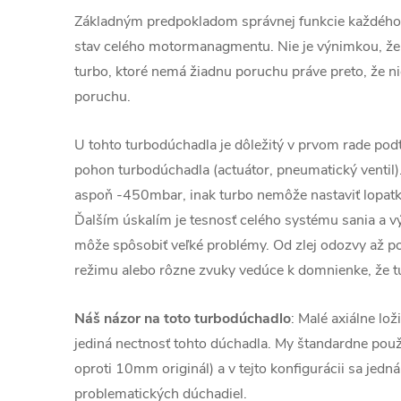
Základným predpokladom správnej funkcie každého
stav celého motormanagmentu. Nie je výnimkou, že
turbo, ktoré nemá žiadnu poruchu práve preto, že ni
poruchu.
U tohto turbodúchadla je dôležitý v prvom rade podt
pohon turbodúchadla (actuátor, pneumatický ventil)
aspoň -450mbar, inak turbo nemôže nastaviť lopatky
Ďalším úskalím je tesnosť celého systému sania a v
môže spôsobiť veľké problémy. Od zlej odozvy až 
režimu alebo rôzne zvuky vedúce k domnienke, že t
Náš názor na toto turbodúchadlo
: Malé axiálne lož
jediná nectnosť tohto dúchadla. My štandardne pou
oproti 10mm originál) a v tejto konfigurácii sa jedn
problematických dúchadiel.