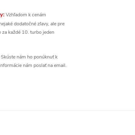
y:
Vzhľadom k cenám
ejaké dodatočné zľavy, ale pre
 za každé 10. turbo jeden
Skúste nám ho ponúknuť k
é informácie nám poslať na email.