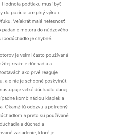
. Hodnota podtlaku musí byť
 do pozície pre plný výkon.
ýfuku. Veľakrát malá netesnosť
po padanie motora do núdzového
urbodúchadlo je chybné.
torov je veľmi často používaná
itej reakcie dúchadla a
 zostavách ako prvé reaguje
, ale nie je schopné poskytnúť
nastupuje veľké dúchadlo danej
prípadne kombináciou klapiek a
ora. Okamžitú odozvu a potrebný
 dúchadlom a preto sú používané
 dúchadla a dúchadla
vané zariadenie, ktoré je