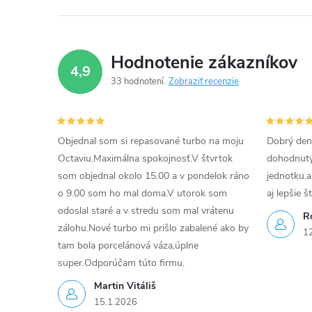
Hodnotenie zákazníkov
4,9
33 hodnotení
Zobraziť recenzie
Objednal som si repasované turbo na moju
Dobrý den
Octaviu.Maximálna spokojnosť.V štvrtok
dohodnutý 
som objednal okolo 15.00 a v pondelok ráno
jednotku.a
o 9.00 som ho mal doma.V utorok som
aj lepšie š
odoslal staré a v stredu som mal vrátenu
R
zálohu.Nové turbo mi prišlo zabalené ako by
1
tam bola porcelánová váza,úplne
super.Odporúčam túto firmu.
Martin Vitáliš
15.1.2026