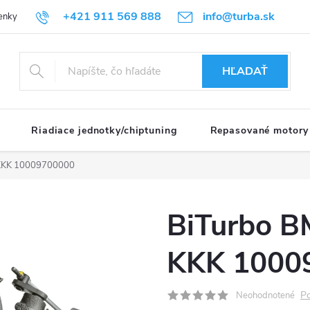
+421 911 569 888
info@turba.sk
enky
GDPR
HĽADAŤ
Riadiace jednotky/chiptuning
Repasované motory
KKK 10009700000
BiTurbo 
KKK 1000
Po
Neohodnotené