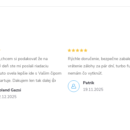
,chcem si podakovať že na
Rýchle doručenie, bezpečne zabal
deň ste mi poslali riadaciu
vrátenie zálohy za pár dní, turbo f
uto ovela lepšie ide s Vašim čipom
nemám čo vytknúť.
tartuje. Dakujem len tak dalej 👍
Patrik
19.11.2025
oland Gazsi
2.12.2025