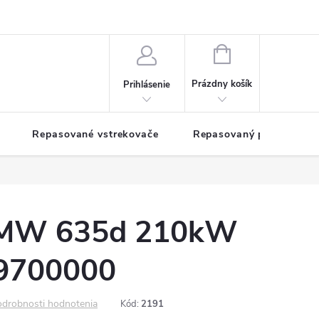
NÁKUPNÝ
KOŠÍK
Prázdny košík
Prihlásenie
Repasované vstrekovače
Repasovaný pohon TDM
BMW 635d 210kW
9700000
drobnosti hodnotenia
Kód:
2191