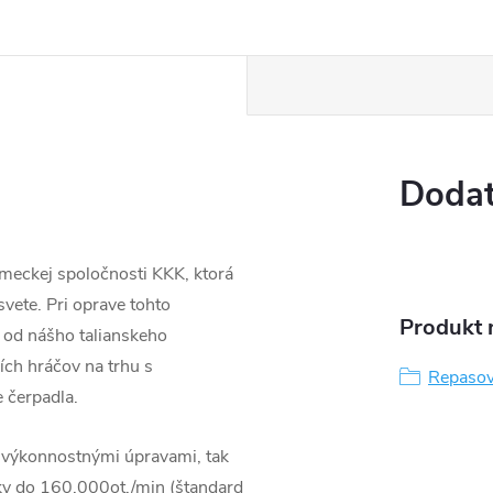
Dodat
meckej spoločnosti KKK, ktorá
vete. Pri oprave tohto
Produkt n
 od nášho talianskeho
ších hráčov na trhu s
Repasov
 čerpadla.
 výkonnostnými úpravami, tak
ky do 160.000ot./min (štandard