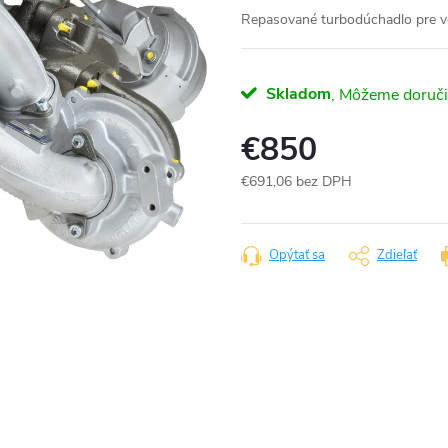
Repasované turbodúchadlo pre
Skladom
€850
€691,06 bez DPH
Jednotková
cena:
Opýtať sa
Zdieľať