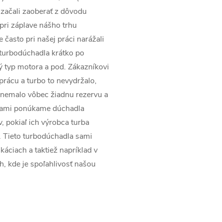
začali zaoberať z dôvodu
pri záplave nášho trhu
často pri našej práci narážali
 turbodúchadla krátko po
ý typ motora a pod. Zákazníkovi
prácu a turbo to nevydržalo,
 nemalo vôbec žiadnu rezervu a
rmami ponúkame dúchadla
v, pokiaľ ich výrobca turba
. Tieto turbodúchadla sami
káciach a taktiež napríklad v
ch, kde je spoľahlivosť našou