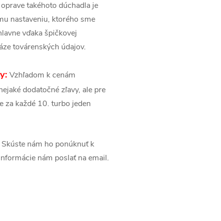
 oprave takéhoto dúchadla je
mu nastaveniu, ktorého sme
lavne vďaka špičkovej
báze továrenských údajov.
y:
Vzhľadom k cenám
ejaké dodatočné zľavy, ale pre
e za každé 10. turbo jeden
Skúste nám ho ponúknuť k
é informácie nám poslať na email.