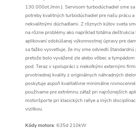
130.000ot./min.). Servisom turbodúchadiel sme sa 
potreby kvalitných turbodúchadiel pre našu prácu a 
nekvalitnými dúchadlami. Z rôznych kútov sveta sme 
na rôzne problémy ako napríklad totálna deštrukcia
aplikovaní odskúšanej výkonnostnej úpravy pre dan
sa ťažko vysvetluje, že my sme odviedli štandardnú 
pretože bolo vyvážené zle alebo vôbec a tympádom
pod. Teraz v spolupráci s niekoľkými externými fi
prvotriednej kvality z originálnych náhradných dielo
poskytuje aspoň kvalitatívne minimálne rovnocenné
používame pre extrémnu záťaž pri najrôznejších apli
motoršporte pri klasických rallye a iných disciplína
vizitkou.
Kódy motora
: 635d 210kW