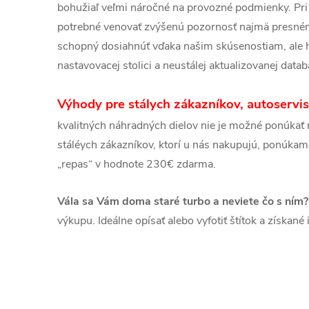
bohužiaľ veľmi náročné na provozné podmienky. Pri
potrebné venovať zvýšenú pozornosť najmä presné
schopný dosiahnúť vďaka našim skúsenostiam, ale h
nastavovacej stolici a neustálej aktualizovanej data
Výhody pre stálych zákazníkov, autoservis
kvalitných náhradných dielov nie je možné ponúkať n
stáléych zákazníkov, ktorí u nás nakupujú, ponúkam
„repas“ v hodnote 230€ zdarma.
Vála sa Vám doma staré turbo a neviete čo s ním?
výkupu. Ideálne opísať alebo vyfotiť štítok a získan