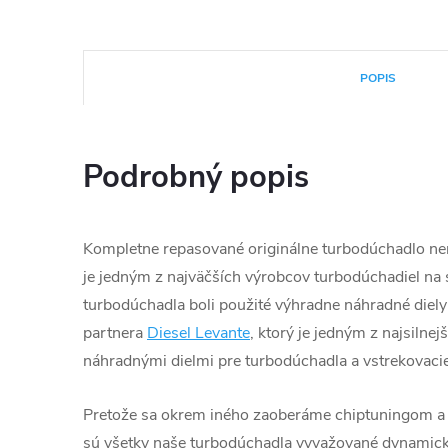
POPIS
Podrobný popis
Kompletne repasované originálne turbodúchadlo ne
je jedným z najväčších výrobcov turbodúchadiel na s
turbodúchadla boli použité výhradne náhradné diely
partnera
Diesel Levante
, ktorý je jedným z najsilnej
náhradnými dielmi pre turbodúchadla a vstrekovacie
Pretože sa okrem iného zaoberáme chiptuningom a
sú všetky naše turbodúchadla vyvažované dynamic