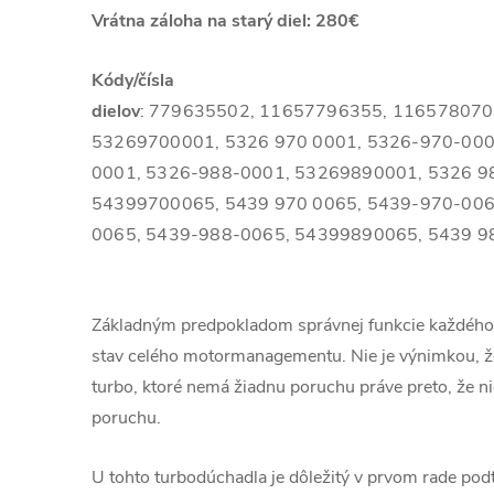
Vrátna záloha na starý diel: 280€
Kódy/čísla
dielov
:
779635502,
11657796355,
116578070
53269700001, 5326 970 0001, 5326-970-000
0001, 5326-988-0001, 53269890001, 5326 9
54399700065, 5439 970 0065, 5439-970-006
0065, 5439-988-0065, 54399890065, 5439 9
Základným predpokladom správnej funkcie každého
stav celého motormanagementu. Nie je výnimkou, ž
turbo, ktoré nemá žiadnu poruchu práve preto, že ni
poruchu.
U tohto turbodúchadla je dôležitý v prvom rade podt