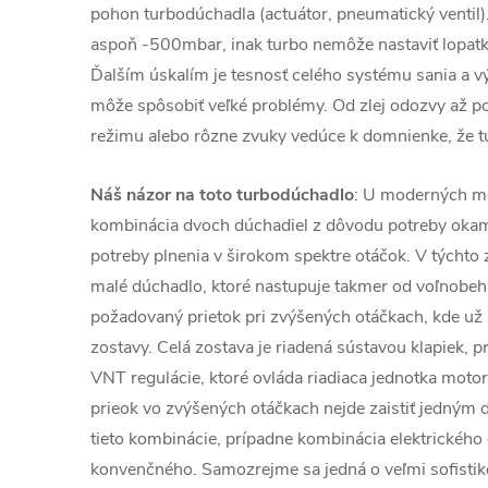
pohon turbodúchadla (actuátor, pneumatický ventil)
aspoň -500mbar, inak turbo nemôže nastaviť lopatky
Ďalším úskalím je tesnosť celého systému sania a v
môže spôsobiť veľké problémy. Od zlej odozvy až 
režimu alebo rôzne zvuky vedúce k domnienke, že t
Náš názor na toto turbodúchadlo
: U moderných mo
kombinácia dvoch dúchadiel z dôvodu potreby okamž
potreby plnenia v širokom spektre otáčok. V týchto
malé dúchadlo, ktoré nastupuje takmer od voľnobehu
požadovaný prietok pri zvýšených otáčkach, kde už 
zostavy. Celá zostava je riadená sústavou klapiek, 
VNT regulácie, ktoré ovláda riadiaca jednotka mot
prieok vo zvýšených otáčkach nejde zaistiť jedným
tieto kombinácie, prípadne kombinácia elektrického
konvenčného. Samozrejme sa jedná o veľmi sofistiko