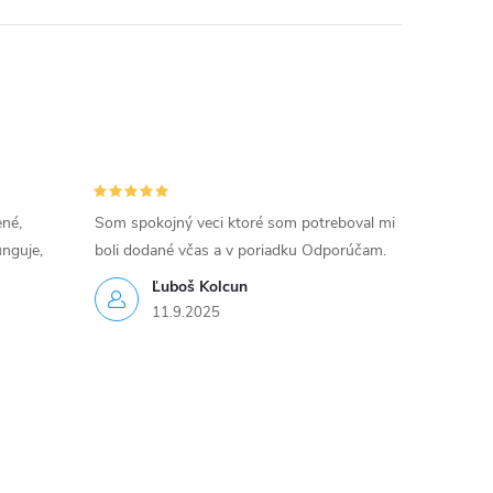
ené,
Som spokojný veci ktoré som potreboval mi
unguje,
boli dodané včas a v poriadku Odporúčam.
Ľuboš Kolcun
11.9.2025