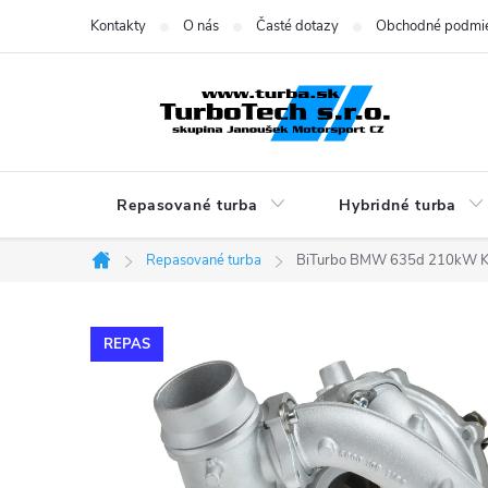
Prejsť
Kontakty
O nás
Časté dotazy
Obchodné podmi
na
obsah
Repasované turba
Hybridné turba
Repasované turba
BiTurbo BMW 635d 210kW 
Domov
REPAS