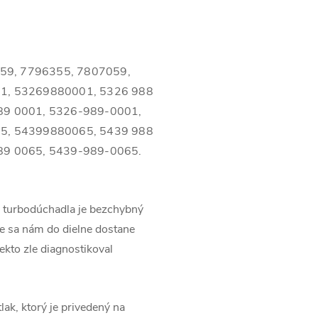
59,
7796355,
7807059,
1, 53269880001, 5326 988
89 0001, 5326-989-0001,
5, 54399880065, 5439 988
89 0065, 5439-989-0065.
 turbodúchadla je bezchybný
e sa nám do dielne dostane
ekto zle diagnostikoval
lak, ktorý je privedený na