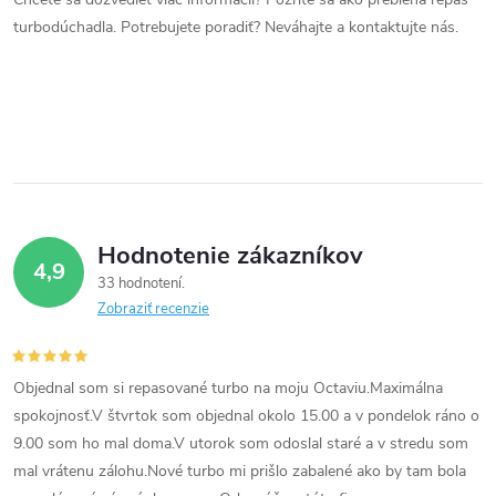
a
turbodúchadla. Potrebujete poradiť? Neváhajte a kontaktujte nás.
c
i
e
p
r
Hodnotenie zákazníkov
4,9
v
33 hodnotení
Zobraziť recenzie
k
y
Objednal som si repasované turbo na moju Octaviu.Maximálna
v
spokojnosť.V štvrtok som objednal okolo 15.00 a v pondelok ráno o
9.00 som ho mal doma.V utorok som odoslal staré a v stredu som
ý
mal vrátenu zálohu.Nové turbo mi prišlo zabalené ako by tam bola