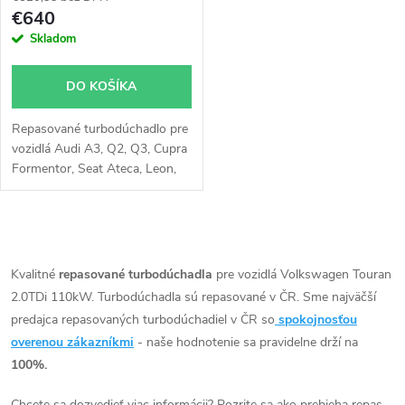
p
r
€640
r
Skladom
o
o
DO KOŠÍKA
d
d
Repasované turbodúchadlo pre
u
vozidlá Audi A3, Q2, Q3, Cupra
u
Formentor, Seat Ateca, Leon,
k
Tarraco, VW Arteon, Golf VIII,
Passat, T-Roc, Tiguan, Touran,
k
Škoda Karoq, Kodiaq, Octavia,
t
O
Superb se 110kW
t
v
Kvalitné
repasované turbodúchadla
pre vozidlá Volkswagen Touran
o
2.0TDi 110kW. Turbodúchadla sú repasované v ČR. Sme najväčší
o
l
predajca repasovaných turbodúchadiel v ČR so
spokojnosťou
v
á
overenou zákazníkmi
- naše hodnotenie sa pravidelne drží na
v
100%.
d
Chcete sa dozvedieť viac informácii? Pozrite sa ako prebieha repas