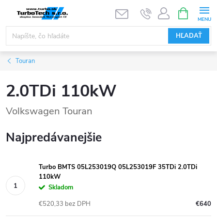
Prejsť
NÁKUPN
KOŠÍK
na
obsah
HĽADAŤ
Touran
2.0TDi 110kW
Volkswagen Touran
Najpredávanejšie
Turbo BMTS 05L253019Q 05L253019F 35TDi 2.0TDi
110kW
Skladom
€520,33 bez DPH
€640