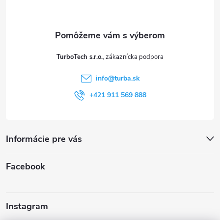
p
ä
t
TurboTech s.r.o.
i
info
@
turba.sk
e
+421 911 569 888
Informácie pre vás
Facebook
Instagram