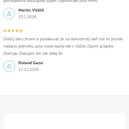
p
porcelánová váza,úplne super.Odporúčam túto firmu.
Martin Vitáliš
i
15.1.2026
s
u
Dobrý den,chcem si podakovať že na dohodnutý deň ste mi poslali
riadaciu jednotku.auto ovela lepšie ide s Vašim čipom aj lepšie
štartuje. Dakujem len tak dalej 👍
Roland Gazsi
12.12.2025
Z
á