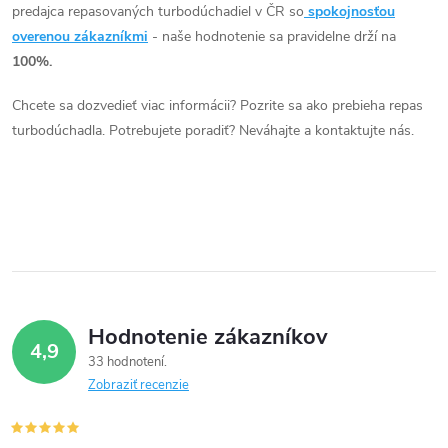
o
l
predajca repasovaných turbodúchadiel v ČR so
spokojnosťou
v
á
overenou zákazníkmi
- naše hodnotenie sa pravidelne drží na
v
100%.
d
Chcete sa dozvedieť viac informácii? Pozrite sa ako prebieha repas
a
turbodúchadla. Potrebujete poradiť? Neváhajte a kontaktujte nás.
c
i
e
p
r
Hodnotenie zákazníkov
4,9
v
33 hodnotení
Zobraziť recenzie
k