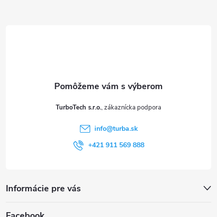
Z
á
p
ä
t
TurboTech s.r.o.
i
info
@
turba.sk
e
+421 911 569 888
Informácie pre vás
Facebook