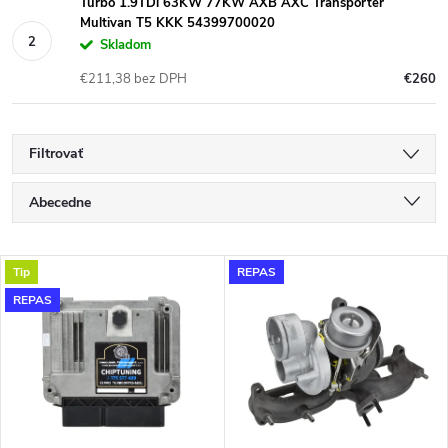
Turbo 1.9TDi 63KW 77KW AXB AXC Transporter
Multivan T5 KKK 54399700020
Skladom
€211,38 bez DPH
€260
Filtrovať
R
Abecedne
a
Najlacnejšie
V
Tip
REPAS
Najdrahšie
d
REPAS
ý
Najpredávanejšie
e
p
n
i