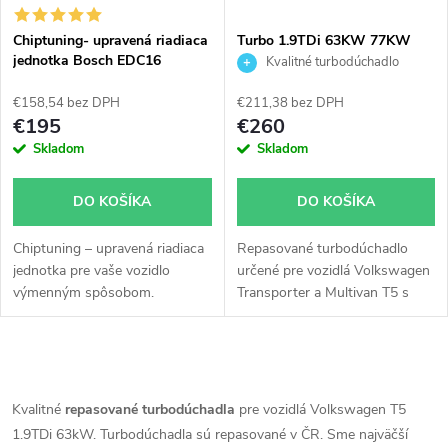
i
s
e
Chiptuning- upravená riadiaca
Turbo 1.9TDi 63KW 77KW
jednotka Bosch EDC16
AXB AXC Transporter
Kvalitné turbodúchadlo
p
Multivan T5 KKK
p
54399700020
€158,54 bez DPH
€211,38 bez DPH
r
€195
€260
r
Skladom
Skladom
o
o
DO KOŠÍKA
DO KOŠÍKA
d
d
Chiptuning – upravená riadiaca
Repasované turbodúchadlo
u
jednotka pre vaše vozidlo
určené pre vozidlá Volkswagen
u
výmenným spôsobom.
Transporter a Multivan T5 s
k
motormi 1.9TDi 63KW a 77KW
s kódmi AXB a AXC.
k
t
O
t
v
Kvalitné
repasované turbodúchadla
pre vozidlá Volkswagen T5
o
1.9TDi 63kW. Turbodúchadla sú repasované v ČR. Sme najväčší