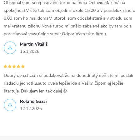
y
Objednal som si repasované turbo na moju Octaviu.Maximálna
v
spokojnosť.V štvrtok som objednal okolo 15.00 a v pondelok ráno o
9.00 som ho mal doma.V utorok som odoslal staré a v stredu som
ý
mal vrátenu zálohu.Nové turbo mi prišlo zabalené ako by tam bola
p
porcelánová váza,úplne super.Odporúčam túto firmu.
Martin Vitáliš
i
15.1.2026
s
u
Dobrý den,chcem si podakovať že na dohodnutý deň ste mi poslali
riadaciu jednotku.auto ovela lepšie ide s Vašim čipom aj lepšie
štartuje. Dakujem len tak dalej 👍
Roland Gazsi
12.12.2025