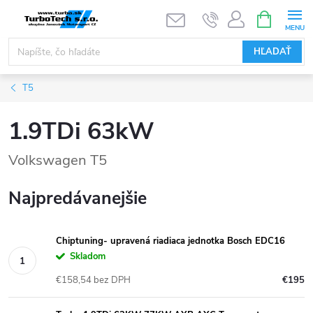
Prejsť
NÁKUPN
KOŠÍK
na
obsah
HĽADAŤ
T5
1.9TDi 63kW
Volkswagen T5
Najpredávanejšie
Chiptuning- upravená riadiaca jednotka Bosch EDC16
Skladom
€158,54 bez DPH
€195