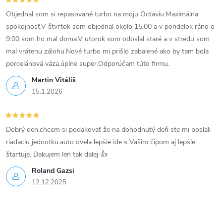
y
Objednal som si repasované turbo na moju Octaviu.Maximálna
v
spokojnosť.V štvrtok som objednal okolo 15.00 a v pondelok ráno o
9.00 som ho mal doma.V utorok som odoslal staré a v stredu som
ý
mal vrátenu zálohu.Nové turbo mi prišlo zabalené ako by tam bola
p
porcelánová váza,úplne super.Odporúčam túto firmu.
Martin Vitáliš
i
15.1.2026
s
u
Dobrý den,chcem si podakovať že na dohodnutý deň ste mi poslali
riadaciu jednotku.auto ovela lepšie ide s Vašim čipom aj lepšie
štartuje. Dakujem len tak dalej 👍
Roland Gazsi
12.12.2025