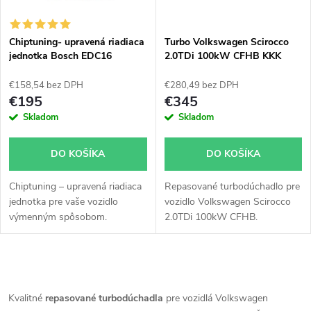
i
i
s
e
Chiptuning- upravená riadiaca
Turbo Volkswagen Scirocco
jednotka Bosch EDC16
2.0TDi 100kW CFHB KKK
p
54409700007 54409700036
p
54409700002 54409700021
€158,54 bez DPH
€280,49 bez DPH
r
€195
€345
r
Skladom
Skladom
o
o
DO KOŠÍKA
DO KOŠÍKA
d
d
Chiptuning – upravená riadiaca
Repasované turbodúchadlo pre
u
jednotka pre vaše vozidlo
vozidlo Volkswagen Scirocco
u
výmenným spôsobom.
2.0TDi 100kW CFHB.
k
k
t
O
t
v
Kvalitné
repasované turbodúchadla
pre vozidlá Volkswagen