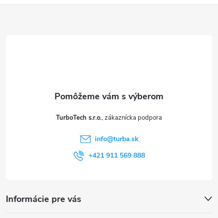
Z
á
p
ä
t
TurboTech s.r.o.
i
info
@
turba.sk
e
+421 911 569 888
Informácie pre vás