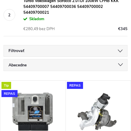
Turbo Volkswagen Scirocco 2.0TDi 100kW CFHB KKK
54409700007 54409700036 54409700002
54409700021
Skladom
€280,49 bez DPH
€345
Filtrovať
R
Abecedne
a
Najlacnejšie
V
Tip
REPAS
Najdrahšie
d
REPAS
ý
Najpredávanejšie
e
p
n