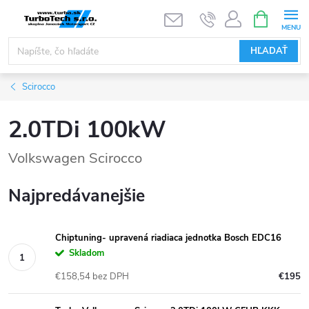
Prejsť
NÁKUPN
KOŠÍK
na
obsah
HĽADAŤ
Scirocco
2.0TDi 100kW
Volkswagen Scirocco
Najpredávanejšie
Chiptuning- upravená riadiaca jednotka Bosch EDC16
Skladom
€158,54 bez DPH
€195