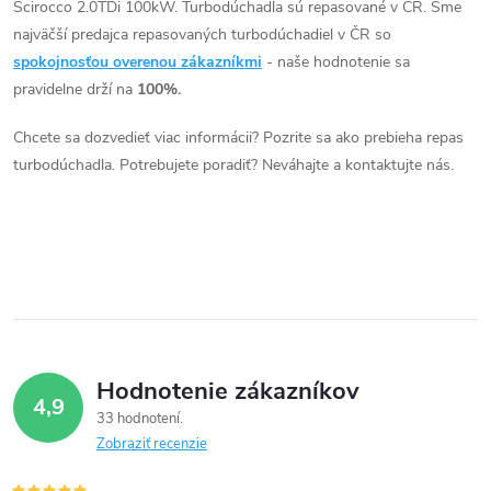
o
Scirocco 2.0TDi 100kW. Turbodúchadla sú repasované v ČR. Sme
o
l
najväčší predajca repasovaných turbodúchadiel v ČR so
v
á
spokojnosťou overenou zákazníkmi
- naše hodnotenie sa
v
pravidelne drží na
100%.
d
Chcete sa dozvedieť viac informácii? Pozrite sa ako prebieha repas
a
turbodúchadla. Potrebujete poradiť? Neváhajte a kontaktujte nás.
c
i
e
p
r
Hodnotenie zákazníkov
4,9
v
33 hodnotení
Zobraziť recenzie
k