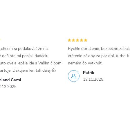
,chcem si podakovať že na
Rýchle doručenie, bezpečne zabal
deň ste mi poslali riadaciu
vrátenie zálohy za pár dní, turbo f
uto ovela lepšie ide s Vašim čipom
nemám čo vytknúť.
tartuje. Dakujem len tak dalej 👍
Patrik
19.11.2025
oland Gazsi
2.12.2025