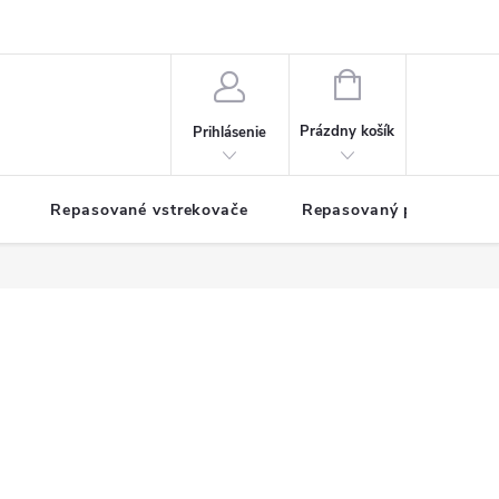
NÁKUPNÝ
KOŠÍK
Prázdny košík
Prihlásenie
Repasované vstrekovače
Repasovaný pohon TDM