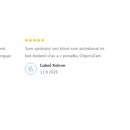
ené,
Som spokojný veci ktoré som potreboval mi
unguje,
boli dodané včas a v poriadku Odporúčam.
Ľuboš Kolcun
11.9.2025