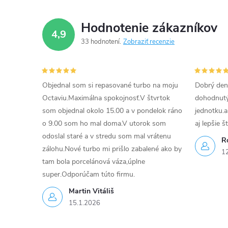
e
Hodnotenie zákazníkov
4,9
p
33 hodnotení
Zobraziť recenzie
r
v
Objednal som si repasované turbo na moju
Dobrý den
k
Octaviu.Maximálna spokojnosť.V štvrtok
dohodnutý 
som objednal okolo 15.00 a v pondelok ráno
jednotku.a
y
o 9.00 som ho mal doma.V utorok som
aj lepšie š
v
odoslal staré a v stredu som mal vrátenu
R
zálohu.Nové turbo mi prišlo zabalené ako by
1
ý
tam bola porcelánová váza,úplne
super.Odporúčam túto firmu.
p
Martin Vitáliš
i
15.1.2026
s