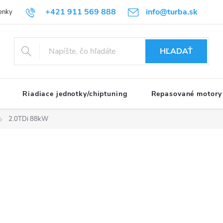
+421 911 569 888
info@turba.sk
enky
GDPR
HĽADAŤ
Riadiace jednotky/chiptuning
Repasované motory
2.0TDi 88kW