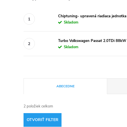
Chiptuning- upravená riadiaca jednotk
Skladom
Turbo Volkswagen Passat 2.0TDi 88k
Skladom
R
ABECEDNE
a
2
položiek celkom
d
OTVORIŤ FILTER