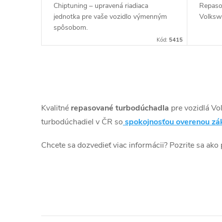
k
Chiptuning – upravená riadiaca
Repaso
u
jednotka pre vaše vozidlo výmenným
Volksw
t
spôsobom.
k
Kód:
5415
o
t
v
O
o
v
Kvalitné
repasované turbodúchadla
pre vozidlá V
v
l
turbodúchadiel v ČR so
spokojnosťou overenou zá
á
Chcete sa dozvedieť viac informácii? Pozrite sa ako
d
a
c
i