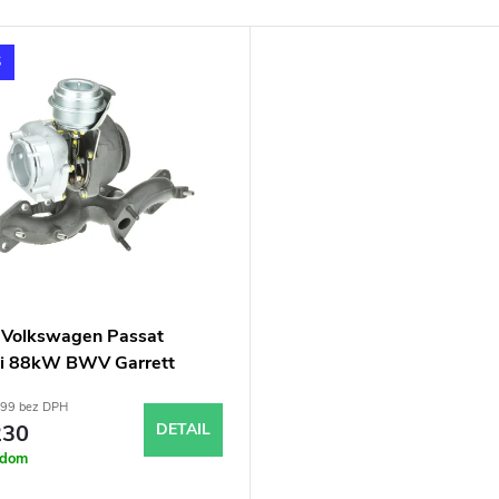
S
 Volkswagen Passat
i 88kW BWV Garrett
30
,99 bez DPH
30
DETAIL
adom