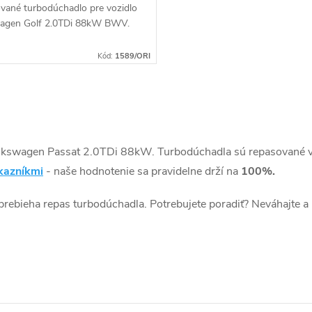
vané turbodúchadlo pre vozidlo
agen Golf 2.0TDi 88kW BWV.
Kód:
1589/ORI
olkswagen Passat 2.0TDi 88kW. Turbodúchadla sú repasované v
kazníkmi
- naše hodnotenie sa pravidelne drží na
100%.
 prebieha repas turbodúchadla. Potrebujete poradiť? Neváhajte a