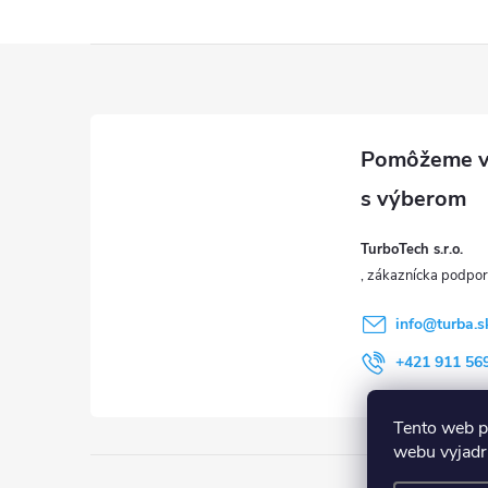
u
Z
á
p
ä
TurboTech s.r.o.
t
i
info
@
turba.s
+421 911 56
e
Tento web p
webu vyjadru