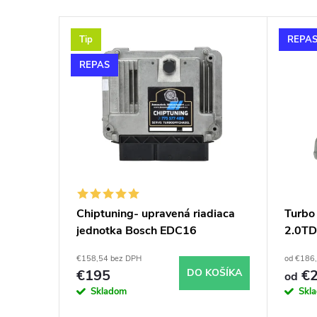
e
V
n
Tip
REPA
ý
i
REPAS
p
e
i
p
s
r
p
o
Chiptuning- upravená riadiaca
Turbo
jednotka Bosch EDC16
2.0TD
r
d
7249
€158,54 bez DPH
od €186
o
u
€195
DO KOŠÍKA
€2
od
Skladom
Skl
d