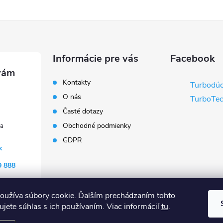
Informácie pre vás
Facebook
Kontakty
Turbodúc
O nás
TurboTech
Časté dotazy
Obchodné podmienky
GDPR
k
9 888
oužíva súbory cookie. Ďalším prechádzaním tohto
jete súhlas s ich používaním. Viac informácií
tu
.