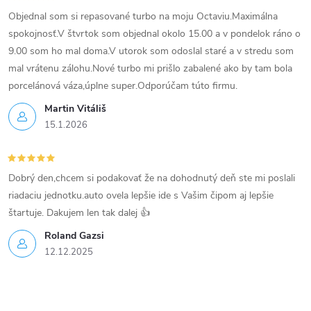
y
Objednal som si repasované turbo na moju Octaviu.Maximálna
v
spokojnosť.V štvrtok som objednal okolo 15.00 a v pondelok ráno o
9.00 som ho mal doma.V utorok som odoslal staré a v stredu som
ý
mal vrátenu zálohu.Nové turbo mi prišlo zabalené ako by tam bola
p
porcelánová váza,úplne super.Odporúčam túto firmu.
Martin Vitáliš
i
15.1.2026
s
u
Dobrý den,chcem si podakovať že na dohodnutý deň ste mi poslali
riadaciu jednotku.auto ovela lepšie ide s Vašim čipom aj lepšie
štartuje. Dakujem len tak dalej 👍
Roland Gazsi
12.12.2025