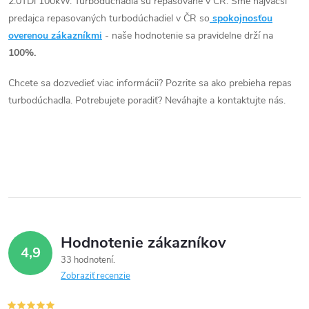
2.0TDi 100kW. Turbodúchadla sú repasované v ČR. Sme najväčší
l
predajca repasovaných turbodúchadiel v ČR so
spokojnosťou
á
overenou zákazníkmi
- naše hodnotenie sa pravidelne drží na
100%.
d
Chcete sa dozvedieť viac informácii? Pozrite sa ako prebieha repas
a
turbodúchadla. Potrebujete poradiť? Neváhajte a kontaktujte nás.
c
i
e
p
r
Hodnotenie zákazníkov
4,9
v
33 hodnotení
Zobraziť recenzie
k