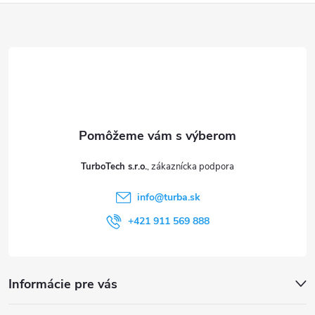
Z
á
p
ä
t
TurboTech s.r.o.
i
info
@
turba.sk
e
+421 911 569 888
Informácie pre vás