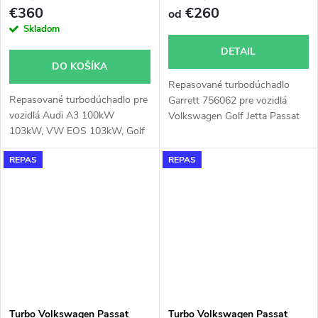
€360
€260
od
Skladom
DETAIL
DO KOŠÍKA
Repasované turbodúchadlo
Repasované turbodúchadlo pre
Garrett 756062 pre vozidlá
vozidlá Audi A3 100kW
Volkswagen Golf Jetta Passat
103kW, VW EOS 103kW, Golf
Touran, Audi A3, Seat Altea
V IV 81kW 100kW 103kW,
Leon Toledo, Škoda Octavia
REPAS
REPAS
Jetta 100kW 103kW, Passat
Superb 2.0TDi 100KW 103KW
81kW 100kW 103kW, Scirocco
103kW, Tiguan 100kW 103kW
Turbo Volkswagen Passat
Turbo Volkswagen Passat