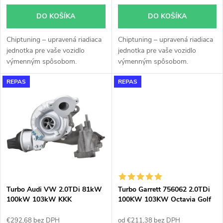
o
o
DO KOŠÍKA
DO KOŠÍKA
d
d
Chiptuning – upravená riadiaca
Chiptuning – upravená riadiaca
u
jednotka pre vaše vozidlo
jednotka pre vaše vozidlo
u
výmenným spôsobom.
výmenným spôsobom.
k
REPAS
REPAS
k
t
t
o
o
v
v
Turbo Audi VW 2.0TDi 81kW
Turbo Garrett 756062 2.0TDi
100kW 103kW KKK
100KW 103KW Octavia Golf
53039700132
Passat
€292,68 bez DPH
od €211,38 bez DPH