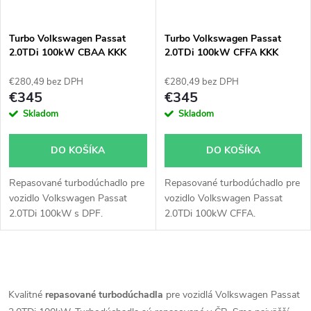
Turbo Volkswagen Passat
Turbo Volkswagen Passat
2.0TDi 100kW CBAA KKK
2.0TDi 100kW CFFA KKK
53039700206 53039700152
54409700007 54409700036
53039700132 53039700205
54409700002 54409700021
€280,49 bez DPH
€280,49 bez DPH
53039700139
€345
€345
Skladom
Skladom
DO KOŠÍKA
DO KOŠÍKA
Repasované turbodúchadlo pre
Repasované turbodúchadlo pre
vozidlo Volkswagen Passat
vozidlo Volkswagen Passat
2.0TDi 100kW s DPF.
2.0TDi 100kW CFFA.
O
v
Kvalitné
repasované turbodúchadla
pre vozidlá Volkswagen Passat