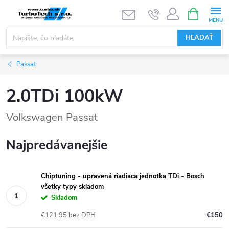
Prejsť
NÁKUPN
KOŠÍK
na
obsah
HĽADAŤ
Passat
2.0TDi 100kW
Volkswagen Passat
Najpredávanejšie
Chiptuning - upravená riadiaca jednotka TDi - Bosch
všetky typy skladom
Skladom
€121,95 bez DPH
€150