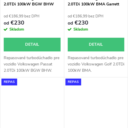
2.0TDi 100kW BGW BHW
2.0TDi 100kW BMA Garrett
Garrett 717858
724930
od €186,99 bez DPH
od €186,99 bez DPH
€230
€230
od
od
Skladom
Skladom
DETAIL
DETAIL
Repasované turbodúchadlo pre
Repasované turbodúchadlo pre
vozidlo Volkswagen Passat
vozidlo Volkswagen Golf 2.0TDi
2.0TDi 100kW BGW BHW.
100kW BMA.
REPAS
REPAS