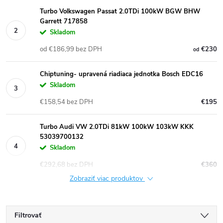
Turbo Volkswagen Passat 2.0TDi 100kW BGW BHW
Garrett 717858
Skladom
od €186,99 bez DPH
€230
od
Chiptuning- upravená riadiaca jednotka Bosch EDC16
Skladom
€158,54 bez DPH
€195
Turbo Audi VW 2.0TDi 81kW 100kW 103kW KKK
53039700132
Skladom
€292,68 bez DPH
€360
Zobraziť viac produktov
Filtrovať