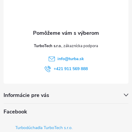
p
ä
t
TurboTech s.r.o.
i
info
@
turba.sk
e
+421 911 569 888
Informácie pre vás
Facebook
Turbodúchadla TurboTech s.r.o.