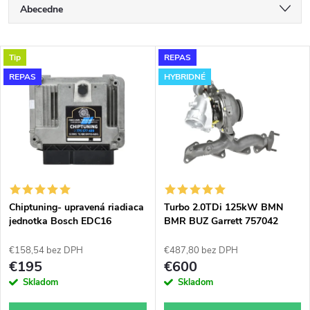
R
Abecedne
a
Najlacnejšie
V
Tip
REPAS
Najdrahšie
d
REPAS
HYBRIDNÉ
ý
Najpredávanejšie
e
p
n
i
i
s
e
Chiptuning- upravená riadiaca
Turbo 2.0TDi 125kW BMN
jednotka Bosch EDC16
BMR BUZ Garrett 757042
p
upravené modifikované
p
hybridné do 180KW
€158,54 bez DPH
€487,80 bez DPH
r
€195
€600
r
Skladom
Skladom
o