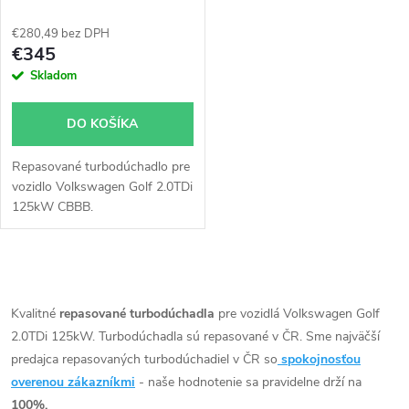
53039700207 53039700129
53039700137
€280,49 bez DPH
€345
Skladom
DO KOŠÍKA
Repasované turbodúchadlo pre
vozidlo Volkswagen Golf 2.0TDi
125kW CBBB.
O
v
Kvalitné
repasované turbodúchadla
pre vozidlá Volkswagen Golf
2.0TDi 125kW. Turbodúchadla sú repasované v ČR. Sme najväčší
l
predajca repasovaných turbodúchadiel v ČR so
spokojnosťou
á
overenou zákazníkmi
- naše hodnotenie sa pravidelne drží na
100%.