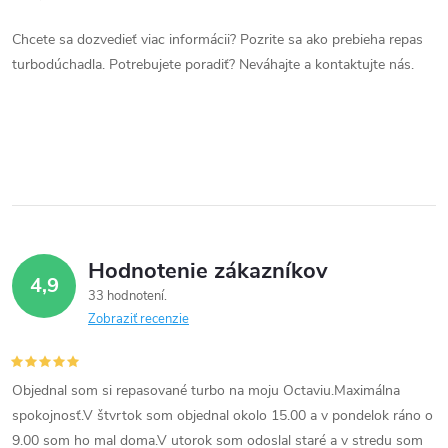
d
Chcete sa dozvedieť viac informácii? Pozrite sa ako prebieha repas
a
turbodúchadla. Potrebujete poradiť? Neváhajte a kontaktujte nás.
c
i
e
p
r
Hodnotenie zákazníkov
4,9
v
33 hodnotení
Zobraziť recenzie
k
y
Objednal som si repasované turbo na moju Octaviu.Maximálna
v
spokojnosť.V štvrtok som objednal okolo 15.00 a v pondelok ráno o
9.00 som ho mal doma.V utorok som odoslal staré a v stredu som