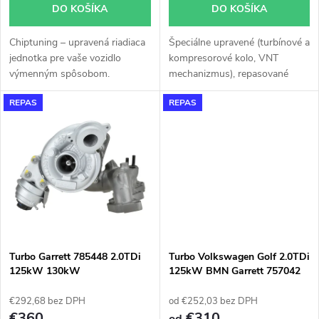
o
DO KOŠÍKA
DO KOŠÍKA
d
d
Chiptuning – upravená riadiaca
Špeciálne upravené (turbínové a
u
jednotka pre vaše vozidlo
kompresorové kolo, VNT
u
výmenným spôsobom.
mechanizmus), repasované
k
turbodúchadlo Garrett 757042
REPAS
REPAS
GT1752V do 180KW v
k
originálnom obale. Vzhľadom k
t
použitému originálnemu obalu
t
pasuje turbodúchadlo bez
o
akýchkoľvek úprav alebo
o
zásahov na vozidle.
v
v
Turbo Garrett 785448 2.0TDi
Turbo Volkswagen Golf 2.0TDi
125kW 130kW
125kW BMN Garrett 757042
€292,68 bez DPH
od €252,03 bez DPH
€360
€310
od