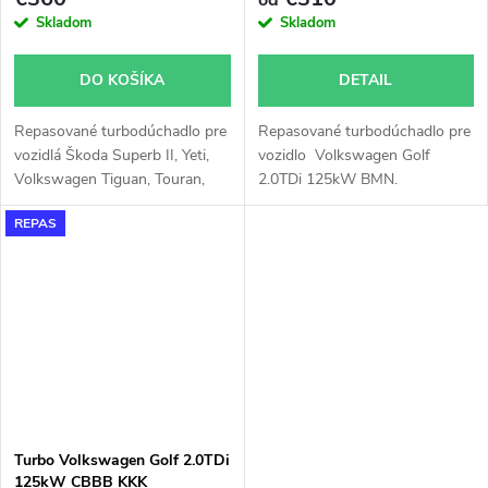
Skladom
Skladom
DO KOŠÍKA
DETAIL
Repasované turbodúchadlo pre
Repasované turbodúchadlo pre
vozidlá Škoda Superb II, Yeti,
vozidlo Volkswagen Golf
Volkswagen Tiguan, Touran,
2.0TDi 125kW BMN.
Sharan, Scirocco, CC, Caddy,
REPAS
Passat B7, Golf VI, Seat Leon,
Altea, Alhambra, Audi TT, Q3,
A3, s motory 2.0TDi, 125kW,
130kW
Turbo Volkswagen Golf 2.0TDi
125kW CBBB KKK