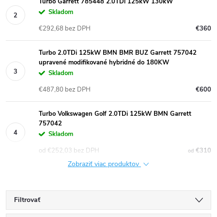
Turbo Garrett 785448 2.0TDi 125kW 130kW
Skladom
€292,68 bez DPH
€360
Turbo 2.0TDi 125kW BMN BMR BUZ Garrett 757042
upravené modifikované hybridné do 180KW
Skladom
€487,80 bez DPH
€600
Turbo Volkswagen Golf 2.0TDi 125kW BMN Garrett
757042
Skladom
od €252,03 bez DPH
€310
od
Zobraziť viac produktov
Filtrovať