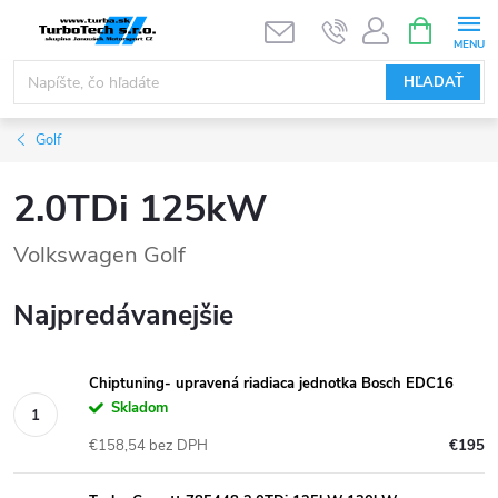
Prejsť
NÁKUPN
KOŠÍK
na
obsah
HĽADAŤ
Golf
2.0TDi 125kW
Volkswagen Golf
Najpredávanejšie
Chiptuning- upravená riadiaca jednotka Bosch EDC16
Skladom
€158,54 bez DPH
€195