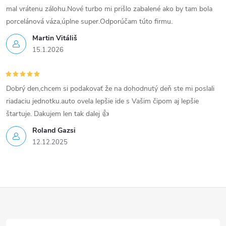
ý
mal vrátenu zálohu.Nové turbo mi prišlo zabalené ako by tam bola
p
porcelánová váza,úplne super.Odporúčam túto firmu.
Martin Vitáliš
i
15.1.2026
s
u
Dobrý den,chcem si podakovať že na dohodnutý deň ste mi poslali
riadaciu jednotku.auto ovela lepšie ide s Vašim čipom aj lepšie
štartuje. Dakujem len tak dalej 👍
Roland Gazsi
12.12.2025
Z
á