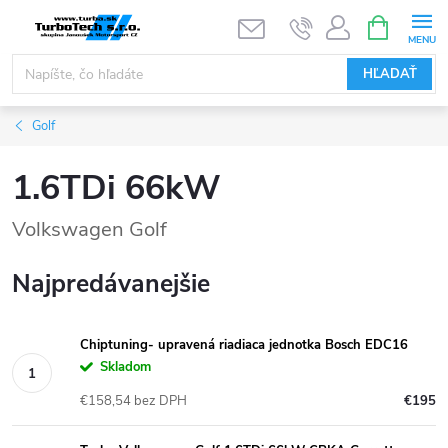
Prejsť
NÁKUPN
KOŠÍK
na
obsah
HĽADAŤ
Golf
1.6TDi 66kW
Volkswagen Golf
Najpredávanejšie
Chiptuning- upravená riadiaca jednotka Bosch EDC16
Skladom
€158,54 bez DPH
€195