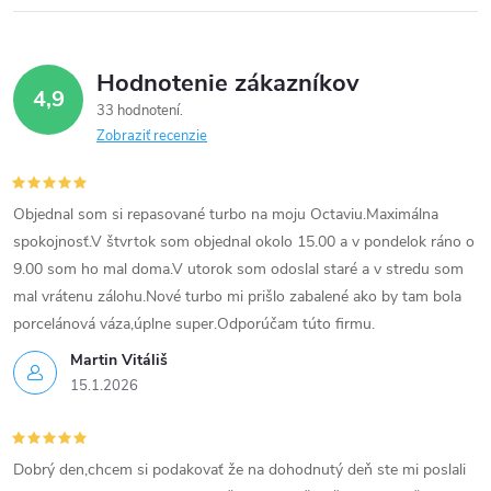
p
r
Hodnotenie zákazníkov
4,9
v
33 hodnotení
Zobraziť recenzie
k
y
Objednal som si repasované turbo na moju Octaviu.Maximálna
v
spokojnosť.V štvrtok som objednal okolo 15.00 a v pondelok ráno o
9.00 som ho mal doma.V utorok som odoslal staré a v stredu som
ý
mal vrátenu zálohu.Nové turbo mi prišlo zabalené ako by tam bola
p
porcelánová váza,úplne super.Odporúčam túto firmu.
Martin Vitáliš
i
15.1.2026
s
u
Dobrý den,chcem si podakovať že na dohodnutý deň ste mi poslali