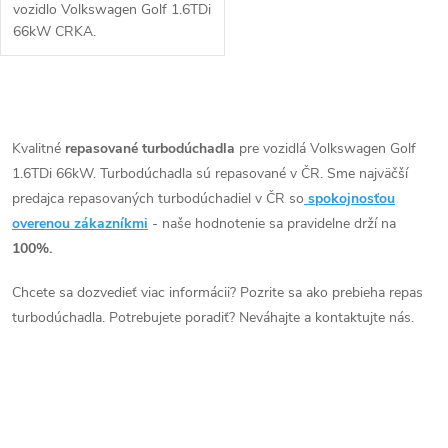
vozidlo Volkswagen Golf 1.6TDi
66kW CRKA.
O
v
Kvalitné
repasované turbodúchadla
pre vozidlá Volkswagen Golf
1.6TDi 66kW. Turbodúchadla sú repasované v ČR. Sme najväčší
l
predajca repasovaných turbodúchadiel v ČR so
spokojnosťou
á
overenou zákazníkmi
- naše hodnotenie sa pravidelne drží na
100%.
d
Chcete sa dozvedieť viac informácii? Pozrite sa ako prebieha repas
a
turbodúchadla. Potrebujete poradiť? Neváhajte a kontaktujte nás.
c
i
e