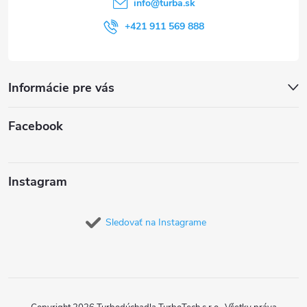
i
info
@
turba.sk
e
+421 911 569 888
Informácie pre vás
Facebook
Instagram
Sledovať na Instagrame