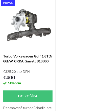
k
REPAS
k
t
t
o
o
v
v
Turbo Volkswagen Golf 1.6TDi
66kW CRKA Garrett 813860
€325,20 bez DPH
€400
Skladom
DO KOŠÍKA
Repasované turbodúchadlo pre