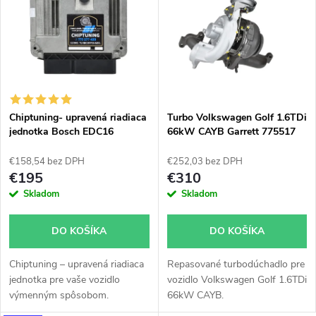
ý
Najpredávanejšie
e
p
n
i
i
s
e
Chiptuning- upravená riadiaca
Turbo Volkswagen Golf 1.6TDi
jednotka Bosch EDC16
66kW CAYB Garrett 775517
p
p
€158,54 bez DPH
€252,03 bez DPH
r
€195
€310
r
Skladom
Skladom
o
o
DO KOŠÍKA
DO KOŠÍKA
d
d
Chiptuning – upravená riadiaca
Repasované turbodúchadlo pre
u
jednotka pre vaše vozidlo
vozidlo Volkswagen Golf 1.6TDi
u
výmenným spôsobom.
66kW CAYB.