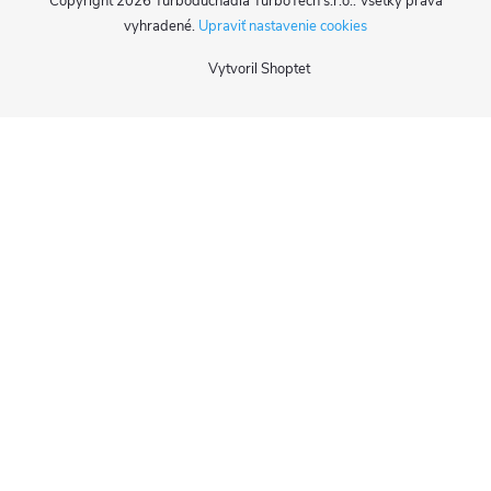
Copyright 2026
Turbodúchadla TurboTech s.r.o.
. Všetky práva
vyhradené.
Upraviť nastavenie cookies
Vytvoril Shoptet