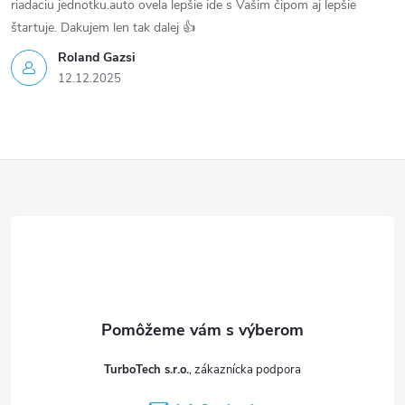
riadaciu jednotku.auto ovela lepšie ide s Vašim čipom aj lepšie
štartuje. Dakujem len tak dalej 👍
Roland Gazsi
12.12.2025
Z
á
p
ä
t
TurboTech s.r.o.