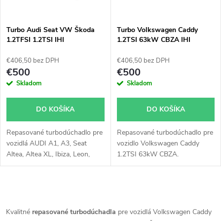
i
i
s
e
Turbo Audi Seat VW Škoda
Turbo Volkswagen Caddy
1.2TFSI 1.2TSI IHI
1.2TSI 63kW CBZA IHI
p
03F145701H
03F145701G
p
€406,50 bez DPH
€406,50 bez DPH
r
€500
€500
r
Skladom
Skladom
o
o
DO KOŠÍKA
DO KOŠÍKA
d
d
Repasované turbodúchadlo pre
Repasované turbodúchadlo pre
u
vozidlá AUDI A1, A3, Seat
vozidlo Volkswagen Caddy
u
Altea, Altea XL, Ibiza, Leon,
1.2TSI 63kW CBZA.
k
Toledo, VW Beetle, Caddy, Golf,
Jetta, Polo, Touran, Škoda
k
Fabia, Octavia, Rapid,
t
O
Roomster, Yeti
t
v
Kvalitné
repasované turbodúchadla
pre vozidlá Volkswagen Caddy