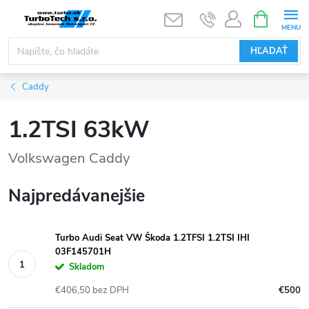
Prejsť
NÁKUPN
KOŠÍK
na
obsah
HĽADAŤ
Caddy
1.2TSI 63kW
Volkswagen Caddy
Najpredávanejšie
Turbo Audi Seat VW Škoda 1.2TFSI 1.2TSI IHI
03F145701H
Skladom
€406,50 bez DPH
€500