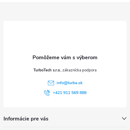
Z
á
p
ä
t
TurboTech s.r.o.
i
info
@
turba.sk
e
+421 911 569 888
Informácie pre vás