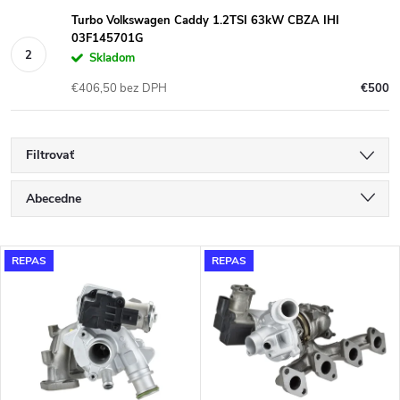
Turbo Volkswagen Caddy 1.2TSI 63kW CBZA IHI
03F145701G
Skladom
€406,50 bez DPH
€500
Filtrovať
R
Abecedne
a
Najlacnejšie
V
REPAS
REPAS
Najdrahšie
d
ý
Najpredávanejšie
e
p
n