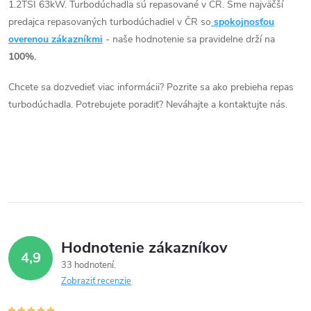
o
1.2TSI 63kW. Turbodúchadla sú repasované v ČR. Sme najväčší
o
l
predajca repasovaných turbodúchadiel v ČR so
spokojnosťou
v
á
overenou zákazníkmi
- naše hodnotenie sa pravidelne drží na
v
100%.
d
Chcete sa dozvedieť viac informácii? Pozrite sa ako prebieha repas
a
turbodúchadla. Potrebujete poradiť? Neváhajte a kontaktujte nás.
c
i
e
p
r
Hodnotenie zákazníkov
4,9
v
33 hodnotení
Zobraziť recenzie
k