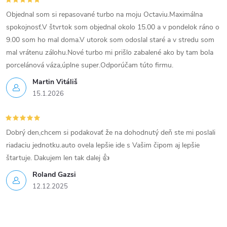
y
Objednal som si repasované turbo na moju Octaviu.Maximálna
v
spokojnosť.V štvrtok som objednal okolo 15.00 a v pondelok ráno o
9.00 som ho mal doma.V utorok som odoslal staré a v stredu som
ý
mal vrátenu zálohu.Nové turbo mi prišlo zabalené ako by tam bola
p
porcelánová váza,úplne super.Odporúčam túto firmu.
Martin Vitáliš
i
15.1.2026
s
u
Dobrý den,chcem si podakovať že na dohodnutý deň ste mi poslali
riadaciu jednotku.auto ovela lepšie ide s Vašim čipom aj lepšie
štartuje. Dakujem len tak dalej 👍
Roland Gazsi
12.12.2025