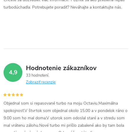
a
turbodúchadla. Potrebujete poradiť? Neváhajte a kontaktujte nás.
c
i
e
p
r
Hodnotenie zákazníkov
4,9
v
33 hodnotení
Zobraziť recenzie
k
y
Objednal som si repasované turbo na moju Octaviu.Maximálna
v
spokojnosť.V štvrtok som objednal okolo 15.00 a v pondelok ráno o
9.00 som ho mal doma.V utorok som odoslal staré a v stredu som
ý
mal vrátenu zálohu.Nové turbo mi prišlo zabalené ako by tam bola