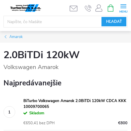
Prejsť
NÁKUPN
KOŠÍK
na
obsah
HĽADAŤ
Amarok
2.0BiTDi 120kW
Volkswagen Amarok
Najpredávanejšie
BiTurbo Volkswagen Amarok 2.0BiTDi 120kW CDCA KKK
10009700065
Skladom
€650,41 bez DPH
€800