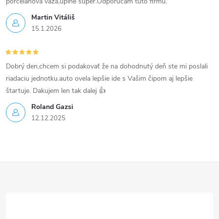
p
porcelánová váza,úplne super.Odporúčam túto firmu.
Martin Vitáliš
i
15.1.2026
s
u
Dobrý den,chcem si podakovať že na dohodnutý deň ste mi poslali
riadaciu jednotku.auto ovela lepšie ide s Vašim čipom aj lepšie
štartuje. Dakujem len tak dalej 👍
Roland Gazsi
12.12.2025
Z
á