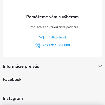
p
ä
t
TurboTech s.r.o.
i
info
@
turba.sk
e
+421 911 569 888
Informácie pre vás
Facebook
Instagram