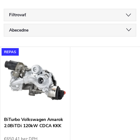
Filtrovať
R
Abecedne
a
Najlacnejšie
V
REPAS
Najdrahšie
d
ý
Najpredávanejšie
e
p
n
i
i
s
e
BiTurbo Volkswagen Amarok
2.0BiTDi 120kW CDCA KKK
p
10009700065
€650,41 bez DPH