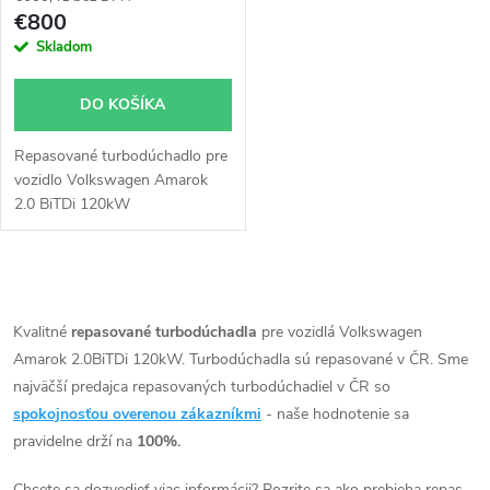
p
r
€800
r
Skladom
o
o
DO KOŠÍKA
d
d
Repasované turbodúchadlo pre
u
vozidlo Volkswagen Amarok
u
2.0 BiTDi 120kW
k
k
t
O
t
v
Kvalitné
repasované turbodúchadla
pre vozidlá Volkswagen
o
Amarok 2.0BiTDi 120kW. Turbodúchadla sú repasované v ČR. Sme
o
l
najväčší predajca repasovaných turbodúchadiel v ČR so
v
á
spokojnosťou overenou zákazníkmi
- naše hodnotenie sa
v
pravidelne drží na
100%.
d
Chcete sa dozvedieť viac informácii? Pozrite sa ako prebieha repas