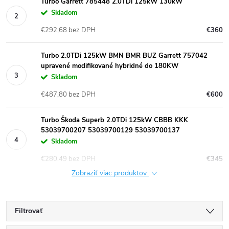
Turbo Garrett 785448 2.0TDi 125kW 130kW
Skladom
€292,68 bez DPH
€360
Turbo 2.0TDi 125kW BMN BMR BUZ Garrett 757042
upravené modifikované hybridné do 180KW
Skladom
€487,80 bez DPH
€600
Turbo Škoda Superb 2.0TDi 125kW CBBB KKK
53039700207 53039700129 53039700137
Skladom
€280,49 bez DPH
€345
Zobraziť viac produktov
Filtrovať