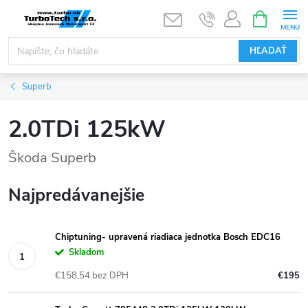
Prejsť
NÁKUPN
KOŠÍK
na
obsah
HĽADAŤ
Superb
2.0TDi 125kW
Škoda Superb
Najpredávanejšie
Chiptuning- upravená riadiaca jednotka Bosch EDC16
Skladom
€158,54 bez DPH
€195