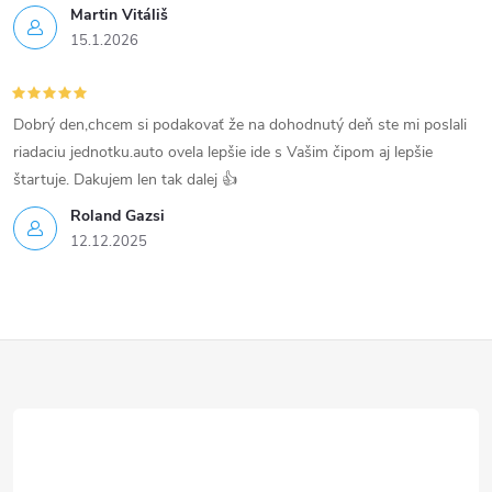
Martin Vitáliš
i
15.1.2026
s
u
Dobrý den,chcem si podakovať že na dohodnutý deň ste mi poslali
riadaciu jednotku.auto ovela lepšie ide s Vašim čipom aj lepšie
štartuje. Dakujem len tak dalej 👍
Roland Gazsi
12.12.2025
Z
á
p