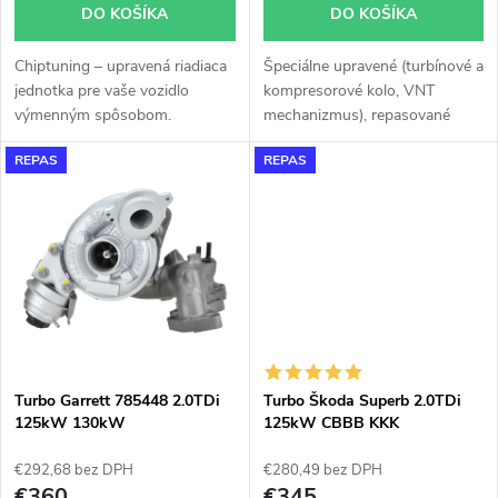
o
DO KOŠÍKA
DO KOŠÍKA
d
d
Chiptuning – upravená riadiaca
Špeciálne upravené (turbínové a
u
jednotka pre vaše vozidlo
kompresorové kolo, VNT
u
výmenným spôsobom.
mechanizmus), repasované
k
turbodúchadlo Garrett 757042
REPAS
REPAS
GT1752V do 180KW v
k
originálnom obale. Vzhľadom k
t
použitému originálnemu obalu
t
pasuje turbodúchadlo bez
o
akýchkoľvek úprav alebo
o
zásahov na vozidle.
v
v
Turbo Garrett 785448 2.0TDi
Turbo Škoda Superb 2.0TDi
125kW 130kW
125kW CBBB KKK
53039700207 53039700129
53039700137
€292,68 bez DPH
€280,49 bez DPH
€360
€345