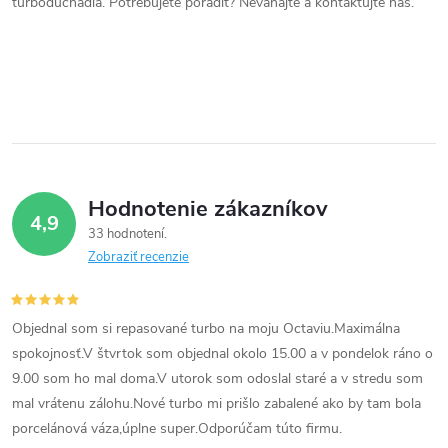
a
turbodúchadla. Potrebujete poradiť? Neváhajte a kontaktujte nás.
c
i
e
p
r
Hodnotenie zákazníkov
4,9
v
33 hodnotení
Zobraziť recenzie
k
y
Objednal som si repasované turbo na moju Octaviu.Maximálna
v
spokojnosť.V štvrtok som objednal okolo 15.00 a v pondelok ráno o
9.00 som ho mal doma.V utorok som odoslal staré a v stredu som
ý
mal vrátenu zálohu.Nové turbo mi prišlo zabalené ako by tam bola
p
porcelánová váza,úplne super.Odporúčam túto firmu.