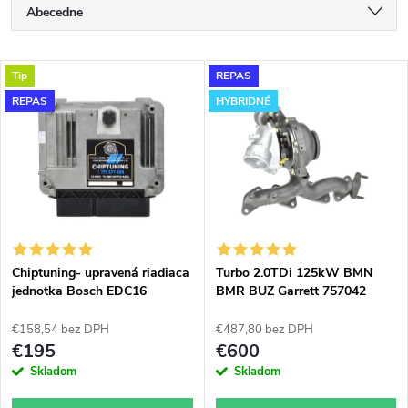
R
Abecedne
a
Najlacnejšie
V
Tip
REPAS
Najdrahšie
d
REPAS
HYBRIDNÉ
ý
Najpredávanejšie
e
p
n
i
i
s
e
Chiptuning- upravená riadiaca
Turbo 2.0TDi 125kW BMN
jednotka Bosch EDC16
BMR BUZ Garrett 757042
p
upravené modifikované
p
hybridné do 180KW
€158,54 bez DPH
€487,80 bez DPH
r
€195
€600
r
Skladom
Skladom
o