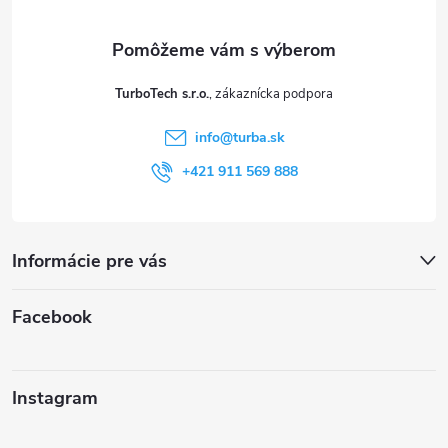
ä
t
TurboTech s.r.o.
i
info
@
turba.sk
e
+421 911 569 888
Informácie pre vás
Facebook
Instagram