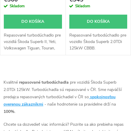
Skladom
Skladom
DO KOŠÍKA
DO KOŠÍKA
Repasované turbodúchadlo pre
Repasované turbodúchadlo pre
vozidlá Škoda Superb II, Yeti,
vozidlo Škoda Superb 2.0TDi
Volkswagen Tiguan, Touran,
125kW CBBB.
Sharan, Scirocco, CC, Caddy,
Passat B7, Golf VI, Seat Leon,
Altea, Alhambra, Audi TT, Q3,
O
A3, s motory 2.0TDi, 125kW,
130kW
v
Kvalitné
repasované turbodúchadla
pre vozidlá Škoda Superb
2.0TDi 125kW. Turbodúchadla sú repasované v ČR. Sme najväčší
l
predajca repasovaných turbodúchadiel v ČR so
spokojnosťou
á
overenou zákazníkmi
- naše hodnotenie sa pravidelne drží na
100%.
d
Chcete sa dozvedieť viac informácii? Pozrite sa ako prebieha repas