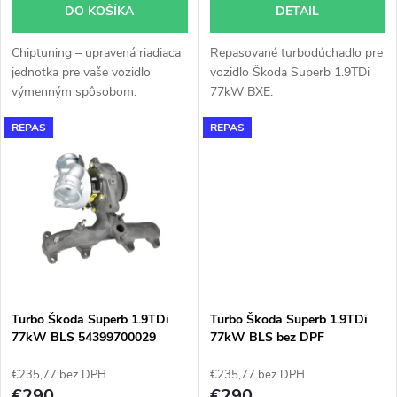
o
DO KOŠÍKA
DETAIL
d
d
Chiptuning – upravená riadiaca
Repasované turbodúchadlo pre
u
jednotka pre vaše vozidlo
vozidlo Škoda Superb 1.9TDi
u
výmenným spôsobom.
77kW BXE.
k
REPAS
REPAS
k
t
t
o
o
v
v
Turbo Škoda Superb 1.9TDi
Turbo Škoda Superb 1.9TDi
77kW BLS 54399700029
77kW BLS bez DPF
54399700068 54399700067
54399700071 54399700048
54399700072
€235,77 bez DPH
€235,77 bez DPH
€290
€290