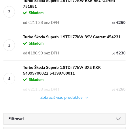
Turbo Škoda Superb 1.9TDi 77KW BXE BKC Garrett
751851
Skladom
od €211,38 bez DPH
€260
od
Turbo Škoda Superb 1.9TDi 77kW BSV Garrett 454231
Skladom
od €186,99 bez DPH
€230
od
Turbo Škoda Superb 1.9TDi 77kW BXE KKK
54399700022 54399700011
Skladom
od €211,38 bez DPH
€260
od
Zobraziť viac produktov
Filtrovať