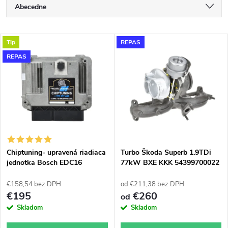
R
Abecedne
a
Najlacnejšie
V
Tip
REPAS
Najdrahšie
d
REPAS
ý
Najpredávanejšie
e
p
n
i
i
s
e
Chiptuning- upravená riadiaca
Turbo Škoda Superb 1.9TDi
jednotka Bosch EDC16
77kW BXE KKK 54399700022
p
54399700011
p
€158,54 bez DPH
od €211,38 bez DPH
r
€195
€260
od
r
Skladom
Skladom
o