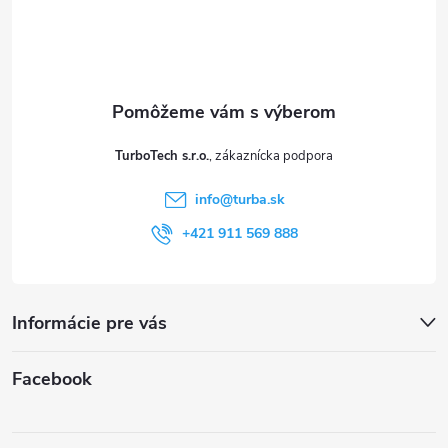
p
ä
t
TurboTech s.r.o.
i
info
@
turba.sk
e
+421 911 569 888
Informácie pre vás
Facebook