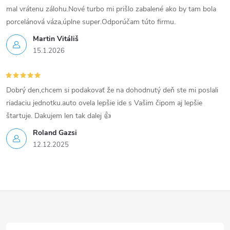
ý
mal vrátenu zálohu.Nové turbo mi prišlo zabalené ako by tam bola
p
porcelánová váza,úplne super.Odporúčam túto firmu.
Martin Vitáliš
i
15.1.2026
s
u
Dobrý den,chcem si podakovať že na dohodnutý deň ste mi poslali
riadaciu jednotku.auto ovela lepšie ide s Vašim čipom aj lepšie
štartuje. Dakujem len tak dalej 👍
Roland Gazsi
12.12.2025
Z
á