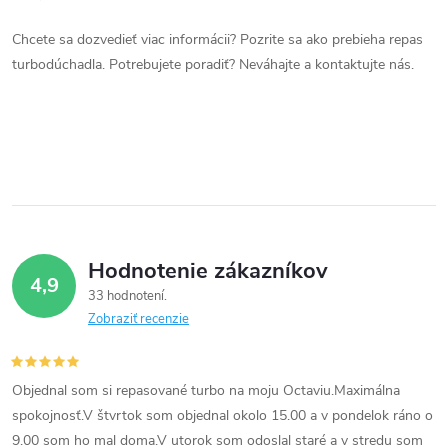
d
Chcete sa dozvedieť viac informácii? Pozrite sa ako prebieha repas
a
turbodúchadla. Potrebujete poradiť? Neváhajte a kontaktujte nás.
c
i
e
p
r
Hodnotenie zákazníkov
4,9
v
33 hodnotení
Zobraziť recenzie
k
y
Objednal som si repasované turbo na moju Octaviu.Maximálna
v
spokojnosť.V štvrtok som objednal okolo 15.00 a v pondelok ráno o
9.00 som ho mal doma.V utorok som odoslal staré a v stredu som