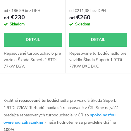
751851
od €186,99 bez DPH
od €211,38 bez DPH
€230
€260
od
od
Skladom
Skladom
DETAIL
DETAIL
Repasované turbodúchadlo pre
Repasované turbodúchadlo pre
vozidlo Škoda Superb 1.9TDi
vozidlo Škoda Superb 1.9TDi
77kW BSV.
77KW BXE BKC
O
v
Kvalitné
repasované turbodúchadla
pre vozidlá Škoda Superb
1.9TDi 77kW. Turbodúchadla sú repasované v ČR. Sme najväčší
l
predajca repasovaných turbodúchadiel v ČR so
spokojnosťou
á
overenou zákazníkmi
- naše hodnotenie sa pravidelne drží na
100%.