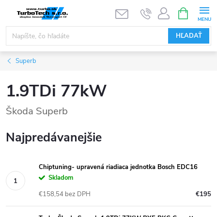
Prejsť
NÁKUPN
KOŠÍK
na
obsah
HĽADAŤ
Superb
1.9TDi 77kW
Škoda Superb
Najpredávanejšie
Chiptuning- upravená riadiaca jednotka Bosch EDC16
Skladom
€158,54 bez DPH
€195