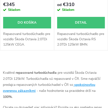
€345
€310
od
Skladom
Skladom
DO KOŠÍKA
DETAIL
Repasované turbodúchadlo pre
Repasované turbodúchadlo pre
vozidlo Škoda Octavia 2.0TDi
vozidlo Škoda Octavia RS
125kW CEGA.
2.0TDi 125kW BMN.
O
v
Kvalitné
repasované turbodúchadla
pre vozidlá Škoda Octavia
2.0TDi 125kW. Turbodúchadla sú repasované v ČR. Sme najväčší
l
predajca repasovaných turbodúchadiel v ČR so
spokojnosťou
á
overenou zákazníkmi
- naše hodnotenie sa pravidelne drží na
100%.
d
Chcete sa dozvedieť viac informácii? Pozrite sa ako prebieha repas