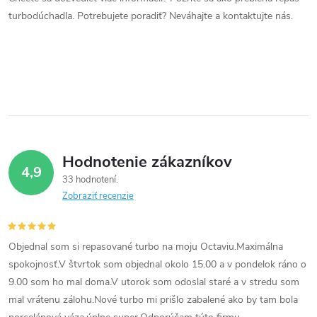
a
turbodúchadla. Potrebujete poradiť? Neváhajte a kontaktujte nás.
c
i
e
p
r
Hodnotenie zákazníkov
4,9
v
33 hodnotení
Zobraziť recenzie
k
y
Objednal som si repasované turbo na moju Octaviu.Maximálna
v
spokojnosť.V štvrtok som objednal okolo 15.00 a v pondelok ráno o
9.00 som ho mal doma.V utorok som odoslal staré a v stredu som
ý
mal vrátenu zálohu.Nové turbo mi prišlo zabalené ako by tam bola