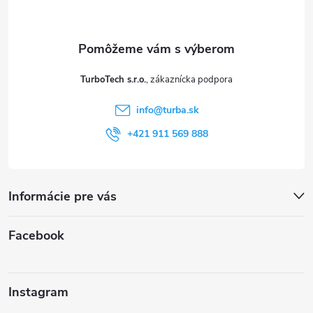
p
ä
t
TurboTech s.r.o.
i
info
@
turba.sk
e
+421 911 569 888
Informácie pre vás
Facebook
Instagram