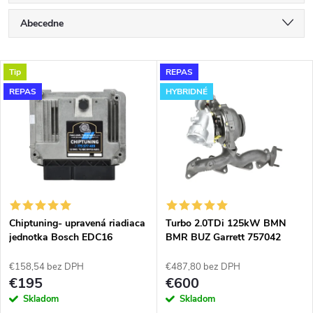
R
Abecedne
a
Najlacnejšie
V
Tip
REPAS
Najdrahšie
d
REPAS
HYBRIDNÉ
ý
Najpredávanejšie
e
p
n
i
i
s
e
Chiptuning- upravená riadiaca
Turbo 2.0TDi 125kW BMN
jednotka Bosch EDC16
BMR BUZ Garrett 757042
p
upravené modifikované
p
hybridné do 180KW
€158,54 bez DPH
€487,80 bez DPH
r
€195
€600
r
Skladom
Skladom