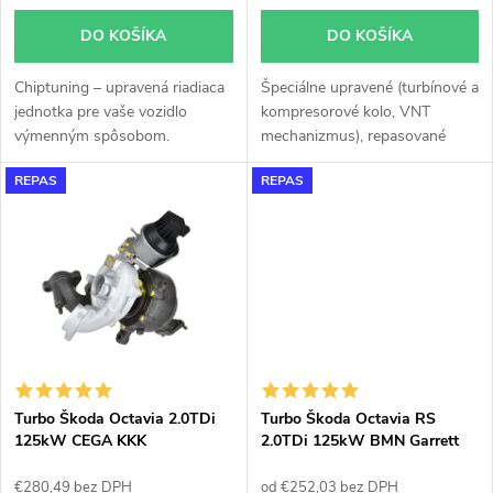
o
o
DO KOŠÍKA
DO KOŠÍKA
d
d
Chiptuning – upravená riadiaca
Špeciálne upravené (turbínové a
u
jednotka pre vaše vozidlo
kompresorové kolo, VNT
u
výmenným spôsobom.
mechanizmus), repasované
k
turbodúchadlo Garrett 757042
REPAS
REPAS
GT1752V do 180KW v
k
originálnom obale. Vzhľadom k
t
použitému originálnemu obalu
t
pasuje turbodúchadlo bez
o
akýchkoľvek úprav alebo
o
zásahov na vozidle.
v
v
Turbo Škoda Octavia 2.0TDi
Turbo Škoda Octavia RS
125kW CEGA KKK
2.0TDi 125kW BMN Garrett
53039700207 53039700129
757042
53039700137
€280,49 bez DPH
od €252,03 bez DPH