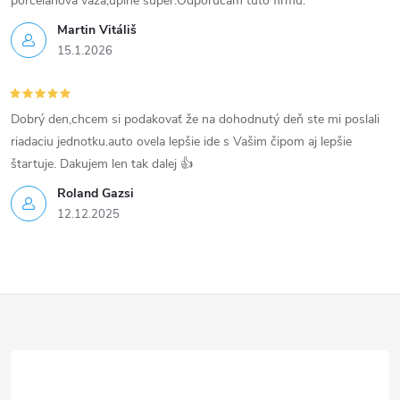
p
porcelánová váza,úplne super.Odporúčam túto firmu.
Martin Vitáliš
i
15.1.2026
s
u
Dobrý den,chcem si podakovať že na dohodnutý deň ste mi poslali
riadaciu jednotku.auto ovela lepšie ide s Vašim čipom aj lepšie
štartuje. Dakujem len tak dalej 👍
Roland Gazsi
12.12.2025
Z
á