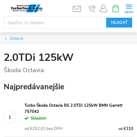
Prejsť
NÁKUPN
KOŠÍK
na
obsah
HĽADAŤ
Octavia
2.0TDi 125kW
Škoda Octavia
Najpredávanejšie
Turbo Škoda Octavia RS 2.0TDi 125kW BMN Garrett
757042
Skladom
od €252,03 bez DPH
€310
od