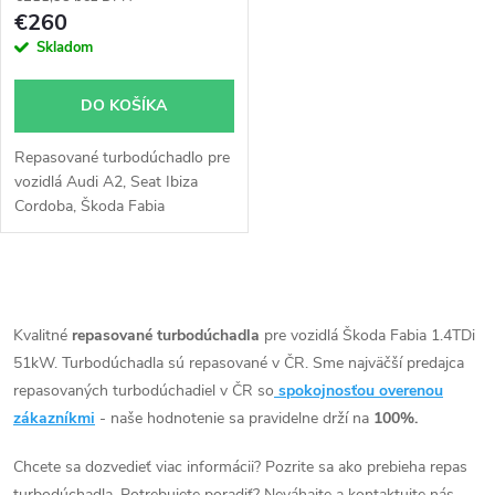
p
r
€260
r
Skladom
o
o
DO KOŠÍKA
d
d
Repasované turbodúchadlo pre
u
vozidlá Audi A2, Seat Ibiza
u
Cordoba, Škoda Fabia
k
Roomster, VW Fox Polo s
51kW, 55kW, 59kW
k
t
O
t
v
Kvalitné
repasované turbodúchadla
pre vozidlá Škoda Fabia 1.4TDi
o
51kW. Turbodúchadla sú repasované v ČR. Sme najväčší predajca
o
l
repasovaných turbodúchadiel v ČR so
spokojnosťou overenou
v
á
zákazníkmi
- naše hodnotenie sa pravidelne drží na
100%.
v
d
Chcete sa dozvedieť viac informácii? Pozrite sa ako prebieha repas
turbodúchadla. Potrebujete poradiť? Neváhajte a kontaktujte nás.