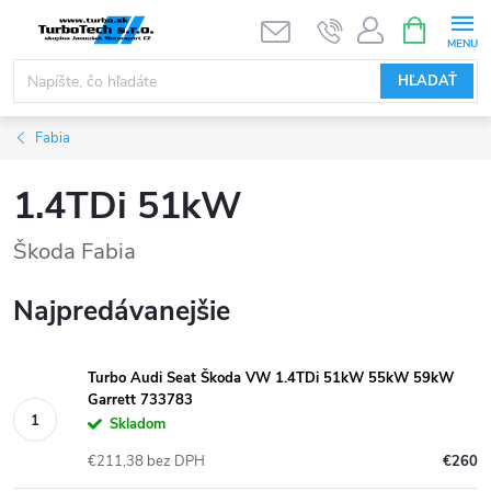
Prejsť
NÁKUPN
KOŠÍK
na
obsah
HĽADAŤ
Fabia
1.4TDi 51kW
Škoda Fabia
Najpredávanejšie
Turbo Audi Seat Škoda VW 1.4TDi 51kW 55kW 59kW
Garrett 733783
Skladom
€211,38 bez DPH
€260