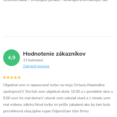
a
c
i
e
p
Hodnotenie zákazníkov
r
4,9
33 hodnotení
v
Zobraziť recenzie
k
Objednal som si repasované turbo na moju Octaviu.Maximálna
y
spokojnosť.V štvrtok som objednal okolo 15.00 a v pondelok ráno o
v
9.00 som ho mal doma.V utorok som odoslal staré a v stredu som
mal vrátenu zálohu.Nové turbo mi prišlo zabalené ako by tam bola
ý
porcelánová váza,úplne super.Odporúčam túto firmu.