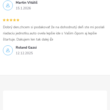
p
Martin Vitáliš
15.1.2026
i
s
Dobrý den,chcem si podakovať že na dohodnutý deň ste mi poslali
u
riadaciu jednotku.auto ovela lepšie ide s Vašim čipom aj lepšie
štartuje. Dakujem len tak dalej 👍
Roland Gazsi
12.12.2025
Z
á
p