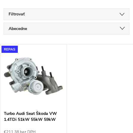
Filtrovať
R
Abecedne
a
Najlacnejšie
V
REPAS
Najdrahšie
d
ý
Najpredávanejšie
e
p
n
i
i
s
e
Turbo Audi Seat Škoda VW
1.4TDi 51kW 55kW 59kW
p
Garrett 733783
€211,38 bez DPH