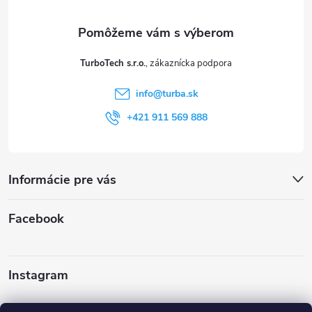
ä
t
TurboTech s.r.o.
i
info
@
turba.sk
e
+421 911 569 888
Informácie pre vás
Facebook
Instagram