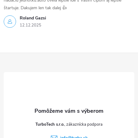
riadaciu jednotku.auto ovela lepšie ide s Vašim čipom aj lepšie
štartuje. Dakujem len tak dalej 👍
Roland Gazsi
12.12.2025
Z
á
p
ä
t
TurboTech s.r.o.
i
info
@
turba.sk