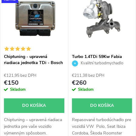
d
ý
Najpredávanejšie
e
p
n
i
i
s
e
Chiptuning - upravená
Turbo 1.4TDi 59Kw Fabia
riadiaca jednotka TDi - Bosch
Ibiza Cordoba Polo Roomster
Kvalitní turbodmychadlo
p
všetky typy skladom
KKK 54399700054
p
€121,95 bez DPH
€211,38 bez DPH
r
€150
€260
r
Skladom
Skladom
o
o
DO KOŠÍKA
DO KOŠÍKA
d
d
Chiptuning – upravená riadiaca
Repasované turbodúchadlo pre
u
jednotka pre vaše vozidlo
vozidlá VW Polo, Seat Ibiza
výmenným spôsobom.
Cordoba, Škoda Roomster