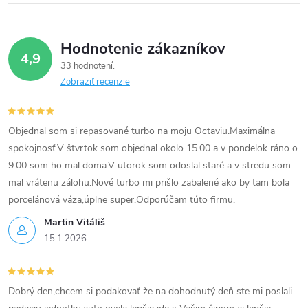
e
p
Hodnotenie zákazníkov
r
4,9
33 hodnotení
v
Zobraziť recenzie
k
Objednal som si repasované turbo na moju Octaviu.Maximálna
y
spokojnosť.V štvrtok som objednal okolo 15.00 a v pondelok ráno o
v
9.00 som ho mal doma.V utorok som odoslal staré a v stredu som
mal vrátenu zálohu.Nové turbo mi prišlo zabalené ako by tam bola
ý
porcelánová váza,úplne super.Odporúčam túto firmu.
p
Martin Vitáliš
15.1.2026
i
s
Dobrý den,chcem si podakovať že na dohodnutý deň ste mi poslali
u