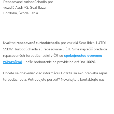
Repasované turbodúchadlo pre
vozidlá Audi A2, Seat Ibiza
Cordoba, Škoda Fabia
Roomster, VW Fox Polo s
51kW, 55kW, 59kW
O
v
Kvalitné
repasované turbodúchadla
pre vozidlá Seat Ibiza 1.4TDi
59kW. Turbodúchadla sú repasované v ČR. Sme najväčší predajca
l
repasovaných turbodúchadiel v ČR so
spokojnosťou overenou
á
zákazníkmi
- naše hodnotenie sa pravidelne drží na
100%.
d
Chcete sa dozvedieť viac informácii? Pozrite sa ako prebieha repas
turbodúchadla. Potrebujete poradiť? Neváhajte a kontaktujte nás.
a
c
i