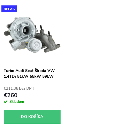
u
k
Fabia s motory 1.4TDi 59Kw
REPAS
k
t
t
o
o
v
v
Turbo Audi Seat Škoda VW
1.4TDi 51kW 55kW 59kW
Garrett 733783
€211,38 bez DPH
€260
Skladom
DO KOŠÍKA