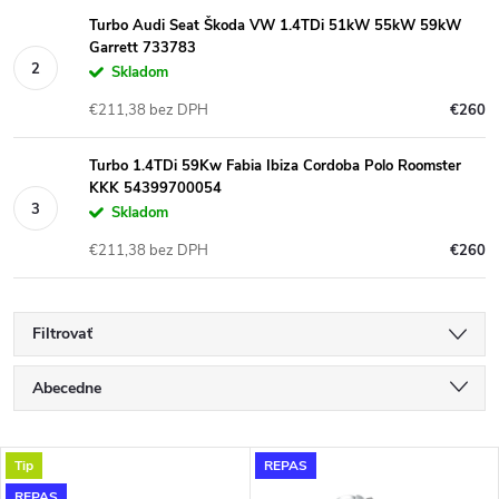
Turbo Audi Seat Škoda VW 1.4TDi 51kW 55kW 59kW
Garrett 733783
Skladom
€211,38 bez DPH
€260
Turbo 1.4TDi 59Kw Fabia Ibiza Cordoba Polo Roomster
KKK 54399700054
Skladom
€211,38 bez DPH
€260
Filtrovať
R
Abecedne
a
Najlacnejšie
V
Tip
REPAS
Najdrahšie
REPAS