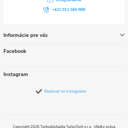
e
+421 911 569 888
Informácie pre vás
Facebook
Instagram
Sledovať na Instagrame
Copyright 2026
Turbodúchadla TurboTech s.r.o.
. Všetky práva