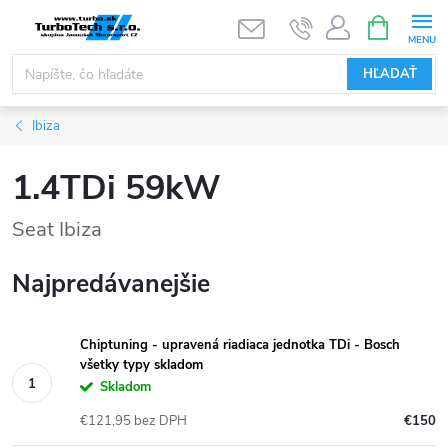
Prejsť
NÁKUPN
KOŠÍK
na
obsah
HĽADAŤ
Ibiza
1.4TDi 59kW
Seat Ibiza
Najpredávanejšie
Chiptuning - upravená riadiaca jednotka TDi - Bosch
všetky typy skladom
Skladom
€121,95 bez DPH
€150