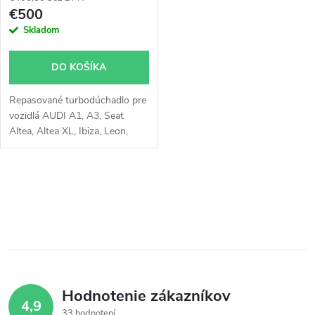
p
r
€500
r
Skladom
o
o
DO KOŠÍKA
d
d
Repasované turbodúchadlo pre
u
vozidlá AUDI A1, A3, Seat
u
Altea, Altea XL, Ibiza, Leon,
k
Toledo, VW Beetle, Caddy, Golf,
Jetta, Polo, Touran, Škoda
k
Fabia, Octavia, Rapid,
t
O
Roomster, Yeti
t
v
o
o
l
v
á
v
Hodnotenie zákazníkov
d
4,9
33 hodnotení