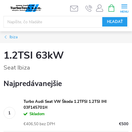
Prejsť
NÁKUPN
KOŠÍK
na
obsah
HĽADAŤ
Ibiza
1.2TSI 63kW
Seat Ibiza
Najpredávanejšie
Turbo Audi Seat VW Škoda 1.2TFSI 1.2TSI IHI
03F145701H
Skladom
€406,50 bez DPH
€500