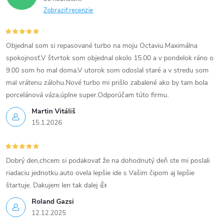
a
Zobraziť recenzie
c
i
Objednal som si repasované turbo na moju Octaviu.Maximálna
spokojnosť.V štvrtok som objednal okolo 15.00 a v pondelok ráno o
e
9.00 som ho mal doma.V utorok som odoslal staré a v stredu som
mal vrátenu zálohu.Nové turbo mi prišlo zabalené ako by tam bola
p
porcelánová váza,úplne super.Odporúčam túto firmu.
r
Martin Vitáliš
15.1.2026
v
k
Dobrý den,chcem si podakovať že na dohodnutý deň ste mi poslali
y
riadaciu jednotku.auto ovela lepšie ide s Vašim čipom aj lepšie
v
štartuje. Dakujem len tak dalej 👍
Roland Gazsi
ý
12.12.2025