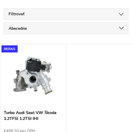
Filtrovať
R
Abecedne
a
Najlacnejšie
V
REPAS
Najdrahšie
d
ý
Najpredávanejšie
e
p
n
i
i
s
e
Turbo Audi Seat VW Škoda
1.2TFSI 1.2TSI IHI
p
03F145701H
€406,50 bez DPH