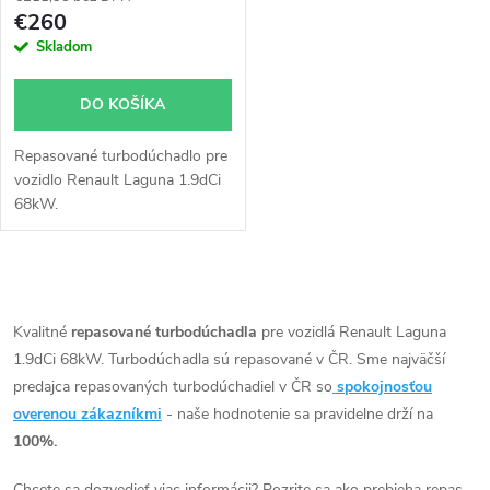
p
r
€260
r
Skladom
o
o
DO KOŠÍKA
d
d
Repasované turbodúchadlo pre
u
vozidlo Renault Laguna 1.9dCi
u
68kW.
k
k
t
O
t
v
Kvalitné
repasované turbodúchadla
pre vozidlá Renault Laguna
o
1.9dCi 68kW. Turbodúchadla sú repasované v ČR. Sme najväčší
o
l
predajca repasovaných turbodúchadiel v ČR so
spokojnosťou
v
á
overenou zákazníkmi
- naše hodnotenie sa pravidelne drží na
v
100%.
d
Chcete sa dozvedieť viac informácii? Pozrite sa ako prebieha repas