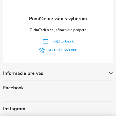
p
ä
t
TurboTech s.r.o.
i
info
@
turba.sk
e
+421 911 569 888
Informácie pre vás
Facebook
Instagram