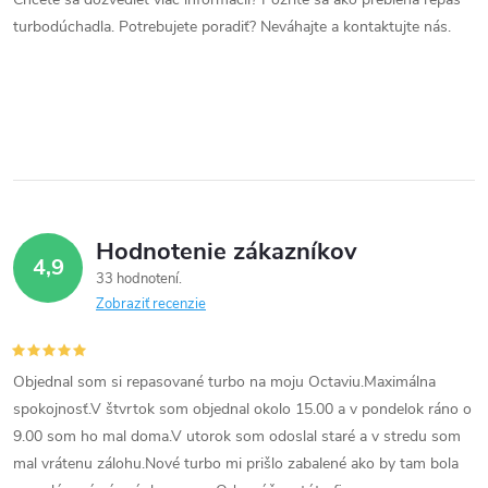
a
turbodúchadla. Potrebujete poradiť? Neváhajte a kontaktujte nás.
c
i
e
p
r
Hodnotenie zákazníkov
4,9
v
33 hodnotení
Zobraziť recenzie
k
y
Objednal som si repasované turbo na moju Octaviu.Maximálna
v
spokojnosť.V štvrtok som objednal okolo 15.00 a v pondelok ráno o
9.00 som ho mal doma.V utorok som odoslal staré a v stredu som
ý
mal vrátenu zálohu.Nové turbo mi prišlo zabalené ako by tam bola