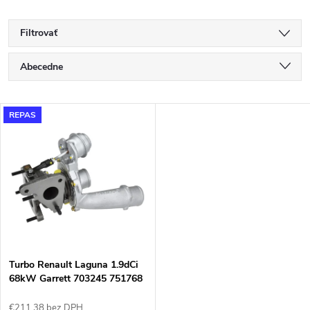
Filtrovať
R
Abecedne
a
Najlacnejšie
V
REPAS
Najdrahšie
d
ý
Najpredávanejšie
e
p
n
i
i
s
e
Turbo Renault Laguna 1.9dCi
68kW Garrett 703245 751768
p
717345 738123
€211,38 bez DPH