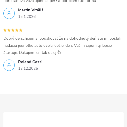
p
porcelánová váza,úplne super.Odporúčam túto firmu.
Martin Vitáliš
i
15.1.2026
s
u
Dobrý den,chcem si podakovať že na dohodnutý deň ste mi poslali
riadaciu jednotku.auto ovela lepšie ide s Vašim čipom aj lepšie
štartuje. Dakujem len tak dalej 👍
Roland Gazsi
12.12.2025
Z
á