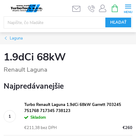
Prejsť
NÁKUPN
KOŠÍK
na
obsah
HĽADAŤ
Laguna
1.9dCi 68kW
Renault Laguna
Najpredávanejšie
Turbo Renault Laguna 1.9dCi 68kW Garrett 703245
751768 717345 738123
Skladom
€211,38 bez DPH
€260