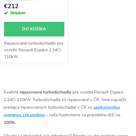
p
r
€212
r
Skladom
o
o
DO KOŠÍKA
d
d
Repasované turbodúchadlo pre
u
vozidlo Renault Espace 2.2dCi
u
110kW.
k
k
t
O
t
v
Kvalitné
repasované turbodúchadla
pre vozidlá Renault Espace
o
2.2dCi 110kW. Turbodúchadla sú repasované v ČR. Sme najväčší
o
l
predajca repasovaných turbodúchadiel v ČR so
spokojnosťou
v
á
overenou zákazníkmi
- naše hodnotenie sa pravidelne drží na
v
100%.
d
Chcete sa dozvedieť viac informácii? Pozrite sa ako prebieha repas