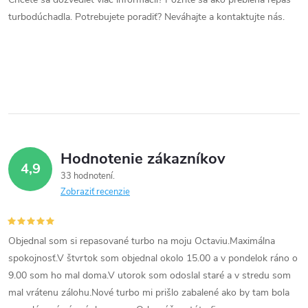
a
turbodúchadla. Potrebujete poradiť? Neváhajte a kontaktujte nás.
c
i
e
p
r
Hodnotenie zákazníkov
4,9
v
33 hodnotení
Zobraziť recenzie
k
y
Objednal som si repasované turbo na moju Octaviu.Maximálna
v
spokojnosť.V štvrtok som objednal okolo 15.00 a v pondelok ráno o
9.00 som ho mal doma.V utorok som odoslal staré a v stredu som
ý
mal vrátenu zálohu.Nové turbo mi prišlo zabalené ako by tam bola