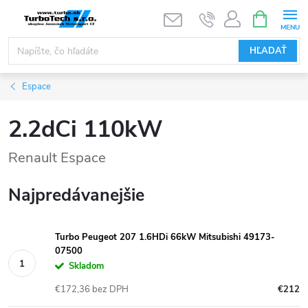
Prejsť
NÁKUPN
KOŠÍK
na
obsah
HĽADAŤ
Espace
2.2dCi 110kW
Renault Espace
Najpredávanejšie
Turbo Peugeot 207 1.6HDi 66kW Mitsubishi 49173-
07500
Skladom
€172,36 bez DPH
€212