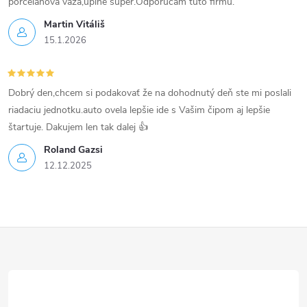
p
porcelánová váza,úplne super.Odporúčam túto firmu.
Martin Vitáliš
i
15.1.2026
s
u
Dobrý den,chcem si podakovať že na dohodnutý deň ste mi poslali
riadaciu jednotku.auto ovela lepšie ide s Vašim čipom aj lepšie
štartuje. Dakujem len tak dalej 👍
Roland Gazsi
12.12.2025
Z
á