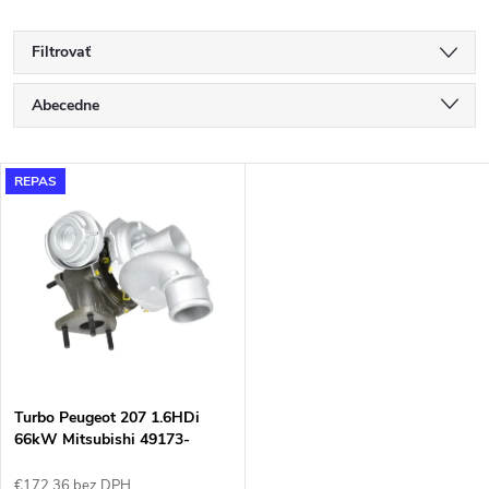
Filtrovať
R
Abecedne
a
Najlacnejšie
V
REPAS
Najdrahšie
d
ý
Najpredávanejšie
e
p
n
i
i
s
e
Turbo Peugeot 207 1.6HDi
66kW Mitsubishi 49173-
p
07500
€172,36 bez DPH