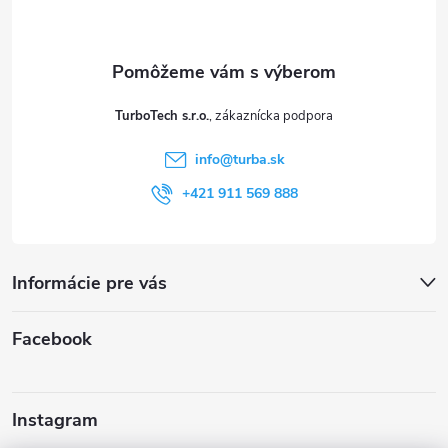
p
ä
t
TurboTech s.r.o.
i
info
@
turba.sk
e
+421 911 569 888
Informácie pre vás
Facebook
Instagram