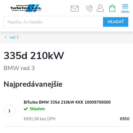
Prejsť
NÁKUPN
KOŠÍK
na
obsah
HĽADAŤ
rad 3
335d 210kW
BMW rad 3
Najpredávanejšie
BiTurbo BMW 335d 210kW KKK 10009700000
Skladom
€691,06 bez DPH
€850