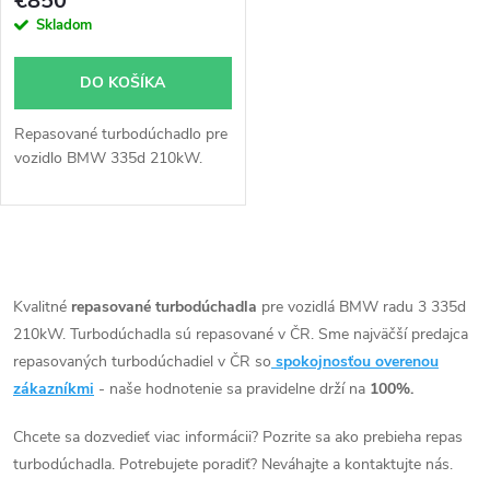
r
€850
r
Skladom
o
o
DO KOŠÍKA
d
d
Repasované turbodúchadlo pre
u
vozidlo BMW 335d 210kW.
u
k
k
O
t
t
v
Kvalitné
repasované turbodúchadla
pre vozidlá BMW radu 3 335d
o
210kW. Turbodúchadla sú repasované v ČR. Sme najväčší predajca
o
l
repasovaných turbodúchadiel v ČR so
spokojnosťou overenou
v
á
zákazníkmi
- naše hodnotenie sa pravidelne drží na
100%.
v
d
Chcete sa dozvedieť viac informácii? Pozrite sa ako prebieha repas
turbodúchadla. Potrebujete poradiť? Neváhajte a kontaktujte nás.
a