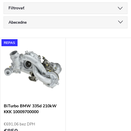
Filtrovať
R
Abecedne
a
Najlacnejšie
V
REPAS
Najdrahšie
d
ý
Najpredávanejšie
e
p
n
i
i
s
e
BiTurbo BMW 335d 210kW
KKK 10009700000
p
p
€691,06 bez DPH