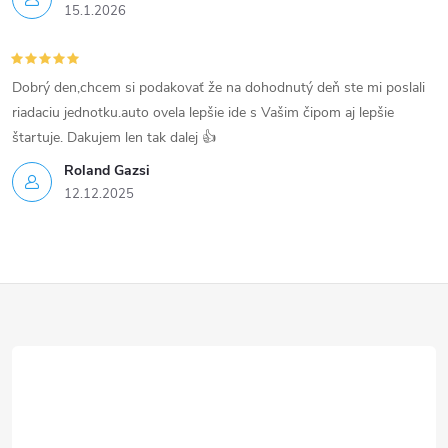
15.1.2026
i
s
Dobrý den,chcem si podakovať že na dohodnutý deň ste mi poslali
u
riadaciu jednotku.auto ovela lepšie ide s Vašim čipom aj lepšie
štartuje. Dakujem len tak dalej 👍
Roland Gazsi
12.12.2025
Z
á
p