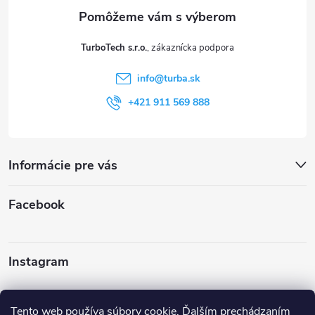
ä
t
TurboTech s.r.o.
i
info
@
turba.sk
e
+421 911 569 888
Informácie pre vás
Facebook
Instagram
Sledovať na Instagrame
Tento web používa súbory cookie. Ďalším prechádzaním