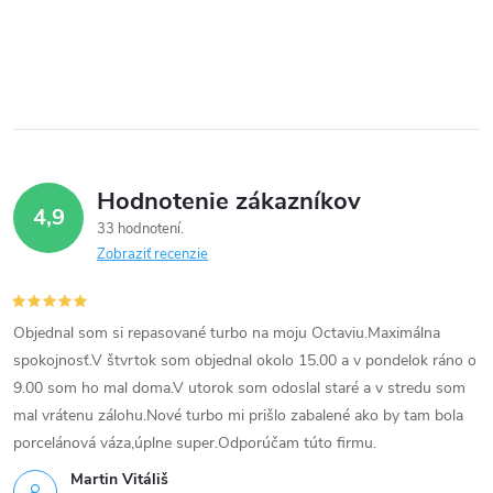
c
i
e
p
Hodnotenie zákazníkov
r
4,9
33 hodnotení
v
Zobraziť recenzie
k
Objednal som si repasované turbo na moju Octaviu.Maximálna
y
spokojnosť.V štvrtok som objednal okolo 15.00 a v pondelok ráno o
v
9.00 som ho mal doma.V utorok som odoslal staré a v stredu som
mal vrátenu zálohu.Nové turbo mi prišlo zabalené ako by tam bola
ý
porcelánová váza,úplne super.Odporúčam túto firmu.
p
Martin Vitáliš