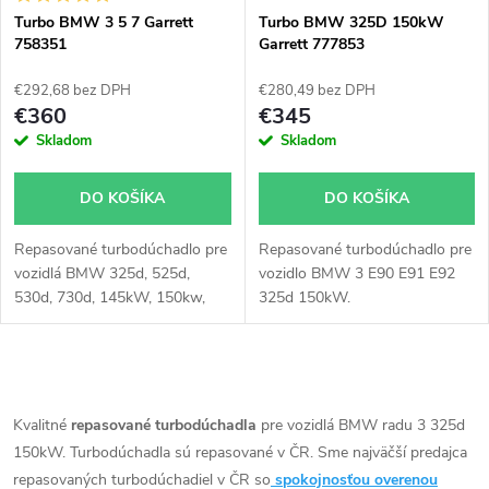
s
e
Turbo BMW 3 5 7 Garrett
Turbo BMW 325D 150kW
758351
Garrett 777853
p
p
€292,68 bez DPH
€280,49 bez DPH
r
€360
€345
r
Skladom
Skladom
o
o
DO KOŠÍKA
DO KOŠÍKA
d
d
Repasované turbodúchadlo pre
Repasované turbodúchadlo pre
u
vozidlá BMW 325d, 525d,
vozidlo BMW 3 E90 E91 E92
u
530d, 730d, 145kW, 150kw,
325d 150kW.
k
155kW, 170kW, 173kW
k
t
O
t
v
Kvalitné
repasované turbodúchadla
pre vozidlá BMW radu 3 325d
o
150kW. Turbodúchadla sú repasované v ČR. Sme najväčší predajca
o
l
repasovaných turbodúchadiel v ČR so
spokojnosťou overenou