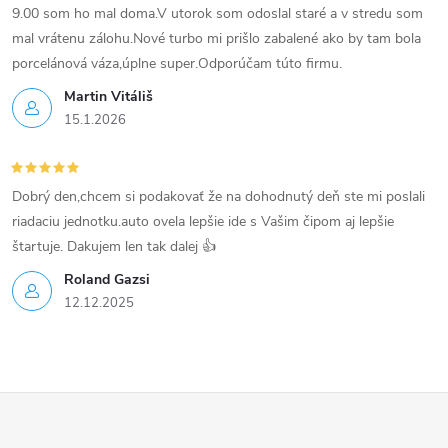
v
9.00 som ho mal doma.V utorok som odoslal staré a v stredu som
mal vrátenu zálohu.Nové turbo mi prišlo zabalené ako by tam bola
ý
porcelánová váza,úplne super.Odporúčam túto firmu.
p
Martin Vitáliš
15.1.2026
i
s
Dobrý den,chcem si podakovať že na dohodnutý deň ste mi poslali
u
riadaciu jednotku.auto ovela lepšie ide s Vašim čipom aj lepšie
štartuje. Dakujem len tak dalej 👍
Roland Gazsi
12.12.2025
Z