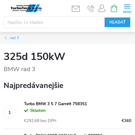
Prejsť
NÁKUPN
KOŠÍK
na
obsah
HĽADAŤ
rad 3
325d 150kW
BMW rad 3
Najpredávanejšie
Turbo BMW 3 5 7 Garrett 758351
Skladom
€292,68 bez DPH
€360