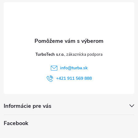
á
p
ä
t
TurboTech s.r.o.
i
info
@
turba.sk
e
+421 911 569 888
Informácie pre vás
Facebook