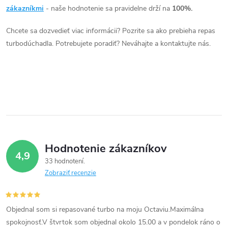
v
á
zákazníkmi
- naše hodnotenie sa pravidelne drží na
100%.
v
d
Chcete sa dozvedieť viac informácii? Pozrite sa ako prebieha repas
turbodúchadla. Potrebujete poradiť? Neváhajte a kontaktujte nás.
a
c
i
e
p
Hodnotenie zákazníkov
r
4,9
33 hodnotení
v
Zobraziť recenzie
k
Objednal som si repasované turbo na moju Octaviu.Maximálna
y
spokojnosť.V štvrtok som objednal okolo 15.00 a v pondelok ráno o