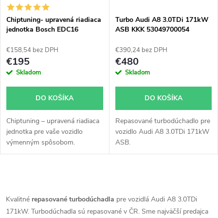
i
s
e
Chiptuning- upravená riadiaca
Turbo Audi A8 3.0TDi 171kW
jednotka Bosch EDC16
ASB KKK 53049700054
p
53049700050 53049700045
p
53049700043
€158,54 bez DPH
€390,24 bez DPH
r
€195
€480
r
Skladom
Skladom
o
o
DO KOŠÍKA
DO KOŠÍKA
d
d
Chiptuning – upravená riadiaca
Repasované turbodúchadlo pre
u
jednotka pre vaše vozidlo
vozidlo Audi A8 3.0TDi 171kW
u
výmenným spôsobom.
ASB.
k
k
t
O
t
v
Kvalitné
repasované turbodúchadla
pre vozidlá Audi A8 3.0TDi
o
171kW. Turbodúchadla sú repasované v ČR. Sme najväčší predajca