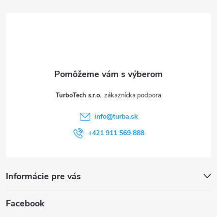
á
p
ä
t
TurboTech s.r.o.
i
info
@
turba.sk
e
+421 911 569 888
Informácie pre vás
Facebook