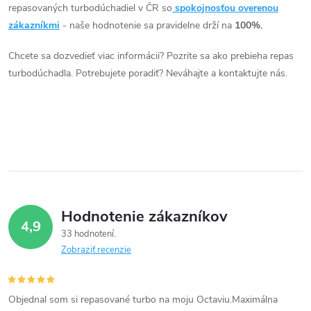
o
l
repasovaných turbodúchadiel v ČR so
spokojnosťou overenou
v
á
zákazníkmi
- naše hodnotenie sa pravidelne drží na
100%.
v
d
Chcete sa dozvedieť viac informácii? Pozrite sa ako prebieha repas
turbodúchadla. Potrebujete poradiť? Neváhajte a kontaktujte nás.
a
c
i
e
p
Hodnotenie zákazníkov
r
4,9
33 hodnotení
v
Zobraziť recenzie
k
Objednal som si repasované turbo na moju Octaviu.Maximálna