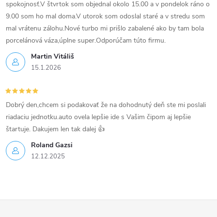
y
spokojnosť.V štvrtok som objednal okolo 15.00 a v pondelok ráno o
v
9.00 som ho mal doma.V utorok som odoslal staré a v stredu som
mal vrátenu zálohu.Nové turbo mi prišlo zabalené ako by tam bola
ý
porcelánová váza,úplne super.Odporúčam túto firmu.
p
Martin Vitáliš
15.1.2026
i
s
Dobrý den,chcem si podakovať že na dohodnutý deň ste mi poslali
u
riadaciu jednotku.auto ovela lepšie ide s Vašim čipom aj lepšie
štartuje. Dakujem len tak dalej 👍
Roland Gazsi
12.12.2025
Z