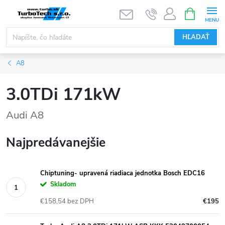
Prejsť
NÁKUPN
KOŠÍK
na
obsah
HĽADAŤ
A8
3.0TDi 171kW
Audi A8
Najpredávanejšie
Chiptuning- upravená riadiaca jednotka Bosch EDC16
Skladom
€158,54 bez DPH
€195