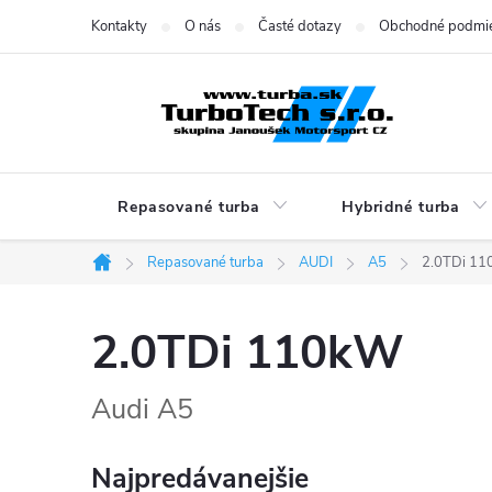
Prejsť
Kontakty
O nás
Časté dotazy
Obchodné podmi
na
obsah
Repasované turba
Hybridné turba
Repasované turba
AUDI
A5
2.0TDi 1
Domov
2.0TDi 110kW
Audi A5
Najpredávanejšie