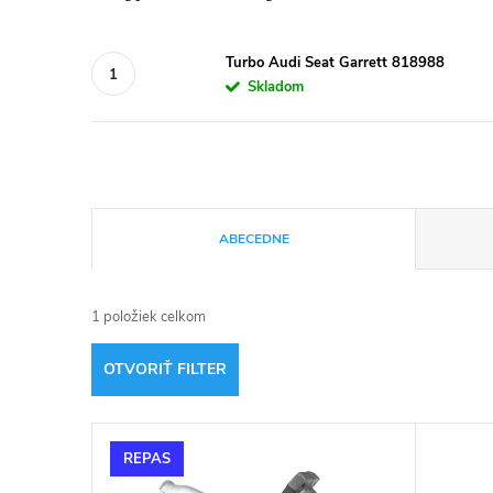
Turbo Audi Seat Garrett 818988
Skladom
R
ABECEDNE
a
1
položiek celkom
d
OTVORIŤ FILTER
e
V
n
REPAS