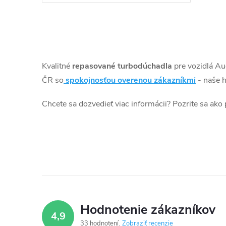
k
o
t
v
O
o
v
Kvalitné
repasované turbodúchadla
pre vozidlá Au
v
l
ČR so
spokojnosťou overenou zákazníkmi
- naše h
á
Chcete sa dozvedieť viac informácii? Pozrite sa ako
d
a
c
i
e
Hodnotenie zákazníkov
4,9
p
33 hodnotení
Zobraziť recenzie