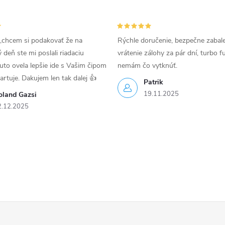
,chcem si podakovať že na
Rýchle doručenie, bezpečne zabal
deň ste mi poslali riadaciu
vrátenie zálohy za pár dní, turbo f
uto ovela lepšie ide s Vašim čipom
nemám čo vytknúť.
tartuje. Dakujem len tak dalej 👍
Patrik
19.11.2025
oland Gazsi
2.12.2025