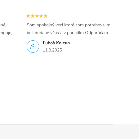
ené,
Som spokojný veci ktoré som potreboval mi
unguje,
boli dodané včas a v poriadku Odporúčam.
Ľuboš Kolcun
11.9.2025