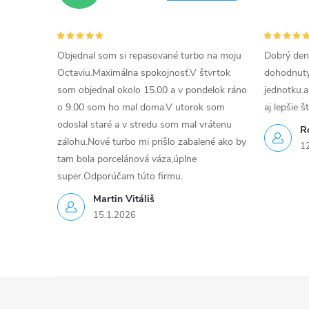
r
v
Objednal som si repasované turbo na moju
Dobrý den
k
Octaviu.Maximálna spokojnosť.V štvrtok
dohodnutý 
som objednal okolo 15.00 a v pondelok ráno
jednotku.a
y
o 9.00 som ho mal doma.V utorok som
aj lepšie š
v
odoslal staré a v stredu som mal vrátenu
R
zálohu.Nové turbo mi prišlo zabalené ako by
1
ý
tam bola porcelánová váza,úplne
super.Odporúčam túto firmu.
p
Martin Vitáliš
i
15.1.2026
s
u
Z