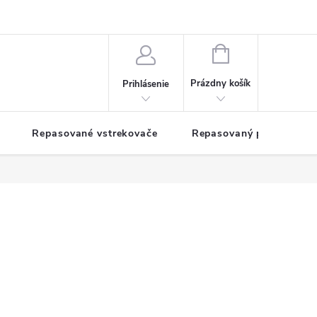
NÁKUPNÝ
KOŠÍK
Prázdny košík
Prihlásenie
Repasované vstrekovače
Repasovaný pohon TDM