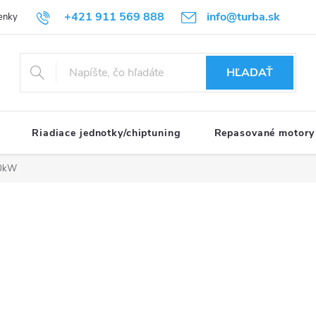
+421 911 569 888
info@turba.sk
enky
GDPR
HĽADAŤ
Riadiace jednotky/chiptuning
Repasované motory
10kW