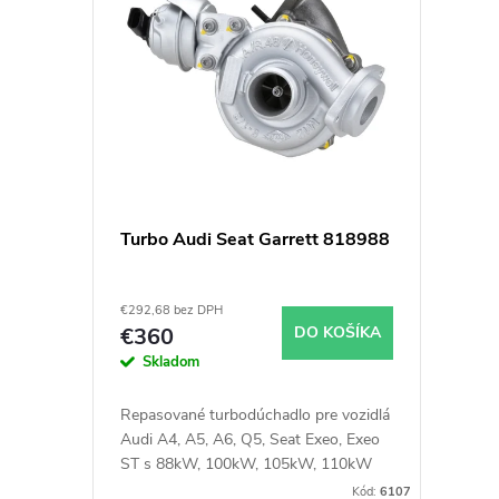
ý
i
p
e
i
p
s
r
p
o
Turbo Audi Seat Garrett 818988
r
d
€292,68 bez DPH
o
u
€360
DO KOŠÍKA
Skladom
d
k
Repasované turbodúchadlo pre vozidlá
u
Audi A4, A5, A6, Q5, Seat Exeo, Exeo
t
ST s 88kW, 100kW, 105kW, 110kW
Kód:
6107