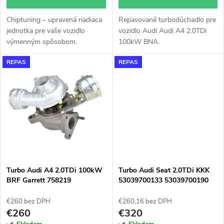
d
d
Chiptuning – upravená riadiaca
Repasované turbodúchadlo pre
u
jednotka pre vaše vozidlo
vozidlo Audi Audi A4 2.0TDi
u
výmenným spôsobom.
100kW BNA.
k
REPAS
REPAS
k
t
t
o
o
v
v
Turbo Audi A4 2.0TDi 100kW
Turbo Audi Seat 2.0TDi KKK
BRF Garrett 758219
53039700133 53039700190
€260 bez DPH
€260,16 bez DPH
€260
€320