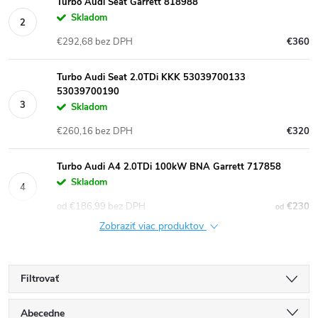
Turbo Audi Seat Garrett 818988
Skladom
€292,68 bez DPH
€360
Turbo Audi Seat 2.0TDi KKK 53039700133
53039700190
Skladom
€260,16 bez DPH
€320
Turbo Audi A4 2.0TDi 100kW BNA Garrett 717858
Skladom
od €186,99 bez DPH
€230
od
Zobraziť viac produktov
Filtrovať
R
Abecedne