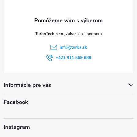
p
ä
t
TurboTech s.r.o.
i
info
@
turba.sk
e
+421 911 569 888
Informácie pre vás
Facebook
Instagram