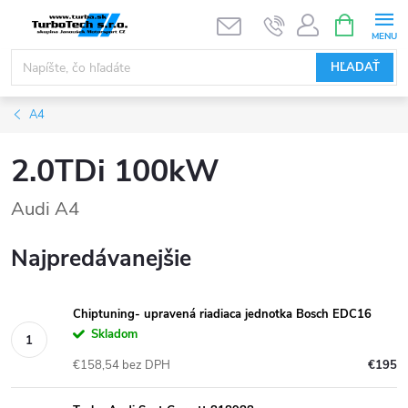
Prejsť
NÁKUPN
KOŠÍK
na
obsah
HĽADAŤ
A4
2.0TDi 100kW
Audi A4
Najpredávanejšie
Chiptuning- upravená riadiaca jednotka Bosch EDC16
Skladom
€158,54 bez DPH
€195