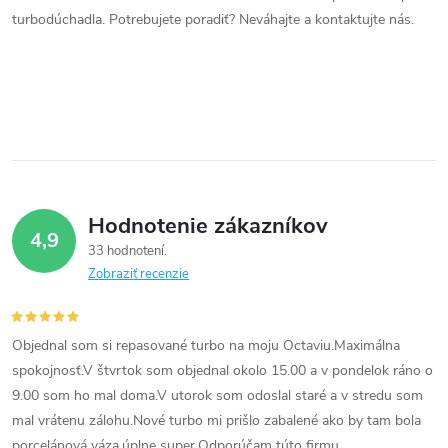
d
turbodúchadla. Potrebujete poradiť? Neváhajte a kontaktujte nás.
a
c
i
e
p
Hodnotenie zákazníkov
r
4,9
33 hodnotení
v
Zobraziť recenzie
k
Objednal som si repasované turbo na moju Octaviu.Maximálna
y
spokojnosť.V štvrtok som objednal okolo 15.00 a v pondelok ráno o
v
9.00 som ho mal doma.V utorok som odoslal staré a v stredu som
mal vrátenu zálohu.Nové turbo mi prišlo zabalené ako by tam bola
ý
porcelánová váza,úplne super.Odporúčam túto firmu.