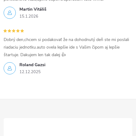
p
Martin Vitáliš
15.1.2026
i
s
Dobrý den,chcem si podakovať že na dohodnutý deň ste mi poslali
u
riadaciu jednotku.auto ovela lepšie ide s Vašim čipom aj lepšie
štartuje. Dakujem len tak dalej 👍
Roland Gazsi
12.12.2025
Z
á