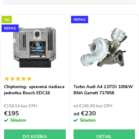
a
Najlacnejšie
V
Tip
REPAS
Najdrahšie
d
REPAS
ý
Najpredávanejšie
e
p
n
i
i
s
e
Chiptuning- upravená riadiaca
Turbo Audi A4 2.0TDi 100kW
jednotka Bosch EDC16
BNA Garrett 717858
p
p
€158,54 bez DPH
od €186,99 bez DPH
r
€195
€230
od
r
Skladom
Skladom
o
o
DO KOŠÍKA
DETAIL