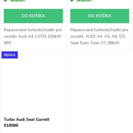
Skladom
Skladom
DO KOŠÍKA
DO KOŠÍKA
Repasované turbodúchadlo pre
Repasované turbodúchadlo pre
vozidlo Audi A4 2.0TDi 100kW
vozidlá AUDI A4, A5, A6, Q5,
BRF
Seat Exeo, Exeo ST, 88kW,
100kW, 105kW
REPAS
Turbo Audi Seat Garrett
818988