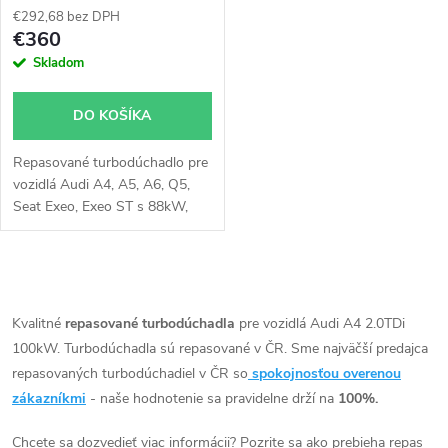
€292,68 bez DPH
€360
Skladom
DO KOŠÍKA
Repasované turbodúchadlo pre
vozidlá Audi A4, A5, A6, Q5,
Seat Exeo, Exeo ST s 88kW,
100kW, 105kW, 110kW
O
v
Kvalitné
repasované turbodúchadla
pre vozidlá Audi A4 2.0TDi
100kW. Turbodúchadla sú repasované v ČR. Sme najväčší predajca
l
repasovaných turbodúchadiel v ČR so
spokojnosťou overenou
á
zákazníkmi
- naše hodnotenie sa pravidelne drží na
100%.
Chcete sa dozvedieť viac informácii? Pozrite sa ako prebieha repas