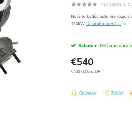
Po
Neohodnotené
Nové turbodúchadlo pre vozidlá 
110kW.
Detailné informácie
Skladom
€540
€439,02 bez DPH
Jednotková
cena:
Opýtať sa
Zdieľať