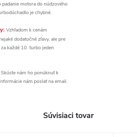
po padanie motora do núdzového
urbodúchadlo je chybné.
sy:
Vzhľadom k cenám
ejaké dodatočné zľavy, ale pre
 za každé 10. turbo jeden
Skúste nám ho ponúknuť k
é informácie nám poslať na email.
Súvisiaci tovar