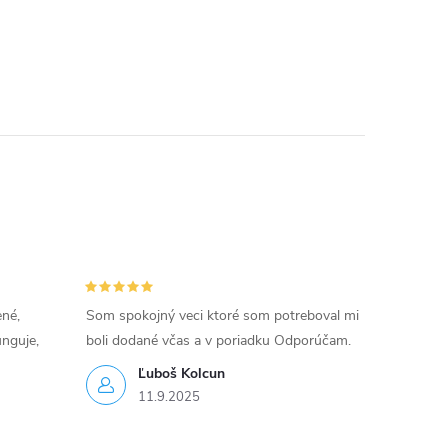
ené,
Som spokojný veci ktoré som potreboval mi
unguje,
boli dodané včas a v poriadku Odporúčam.
Ľuboš Kolcun
11.9.2025