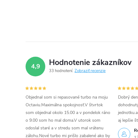
Hodnotenie zákazníkov
4,9
33 hodnotení
Zobraziť recenzie
Objednal som si repasované turbo na moju
Dobrý den
Octaviu.Maximálna spokojnosť.V štvrtok
dohodnutý 
som objednal okolo 15.00 a v pondelok ráno
jednotku.a
o 9.00 som ho mal doma.V utorok som
aj lepšie š
odoslal staré a v stredu som mal vrátenu
R
zálohu.Nové turbo mi prišlo zabalené ako by
1