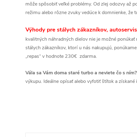
môže spôsobiť veľké problémy. Od zlej odozvy až 
režimu alebo rôzne zvuky vedúce k domnienke, že t
Výhody pre stálych zákazníkov, autoservi
kvalitných náhradných dielov nie je možné ponúkať n
stálych zákazníkov, ktorí u nás nakupujú, ponúkame
„repas“ v hodnote 230€ zdarma.
Vála sa Vám doma staré turbo a neviete čo s ním?
výkupu. Ideálne opísať alebo vyfotiť štítok a získan