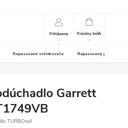
NÁKUPNÝ
KOŠÍK
Prázdny košík
Prihlásenie
Repasované vstrekovače
Repasovaný pohon TDM
odúchadlo Garrett
T1749VB
dlo TURBOrail