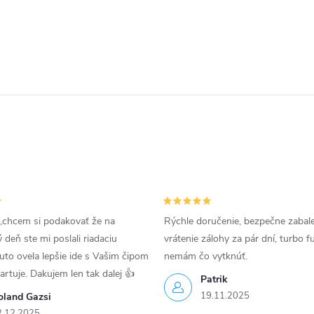
,chcem si podakovať že na
Rýchle doručenie, bezpečne zabal
deň ste mi poslali riadaciu
vrátenie zálohy za pár dní, turbo f
uto ovela lepšie ide s Vašim čipom
nemám čo vytknúť.
tartuje. Dakujem len tak dalej 👍
Patrik
19.11.2025
oland Gazsi
2.12.2025