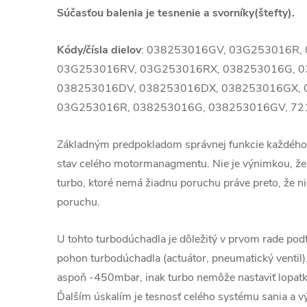
Súčasťou balenia je tesnenie a svorníky(štefty).
Kódy/čísla dielov
: 038253016GV, 03G253016R,
03G253016RV, 03G253016RX, 038253016G, 
038253016DV, 038253016DX, 038253016GX, 
03G253016R, 038253016G, 038253016GV, 72
Základným predpokladom správnej funkcie každého
stav celého motormanagmentu. Nie je výnimkou, že
turbo, ktoré nemá žiadnu poruchu práve preto, že ni
poruchu.
U tohto turbodúchadla je dôležitý v prvom rade podt
pohon turbodúchadla (actuátor, pneumatický ventil)
aspoň -450mbar, inak turbo nemôže nastaviť lopatky
Ďalším úskalím je tesnosť celého systému sania a v