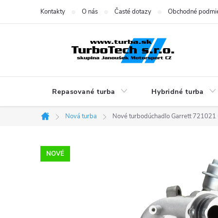
Prejsť
Kontakty
O nás
Časté dotazy
Obchodné podmi
na
obsah
Repasované turba
Hybridné turba
Nová turba
Nové turbodúchadlo Garrett 7210
Domov
NOVÉ