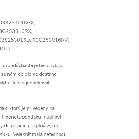
 038253016GX,
03G253016RX,
038253016D, 03G253016RV,
1021.
 turbodúchadla je bezchybný
 se nám do dielne dostane
ekto zle diagnostikoval
lak, ktorý je privedený na
. Hodnota podtlaku musí byť
 do pozície pre plný výkon.
ýfuku. Veľakrát malá netesnosť