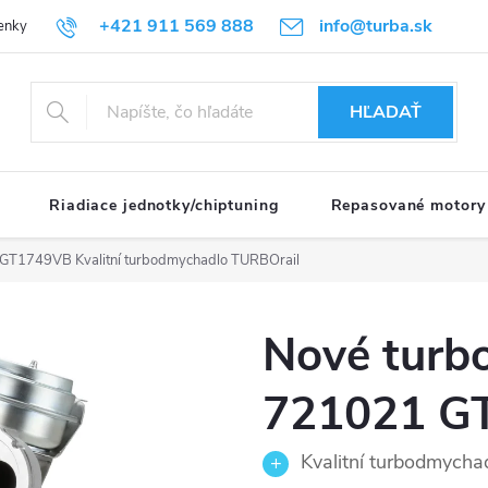
+421 911 569 888
info@turba.sk
enky
GDPR
HĽADAŤ
Riadiace jednotky/chiptuning
Repasované motory
21 GT1749VB
Kvalitní turbodmychadlo TURBOrail
Nové turb
721021 G
Kvalitní turbodmycha