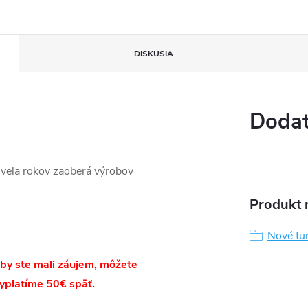
DISKUSIA
Dodat
 veľa rokov zaoberá výrobov
Produkt n
Nové tu
ľ by ste mali záujem, môžete
yplatíme 50€ späť.