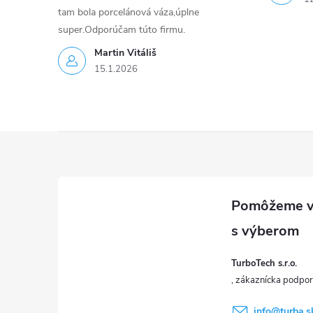
tam bola porcelánová váza,úplne
super.Odporúčam túto firmu.
Martin Vitáliš
15.1.2026
Z
á
p
ä
TurboTech s.r.o.
t
info
@
turba.s