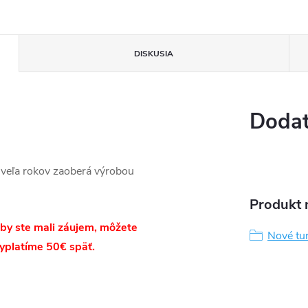
DISKUSIA
Dodat
 veľa rokov zaoberá výrobou
Produkt n
ľ by ste mali záujem, môžete
Nové tu
yplatíme 50€ späť.