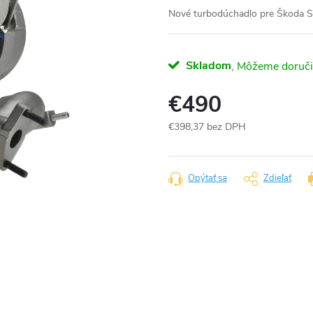
Nové turbodúchadlo pre Škoda 
Skladom
€490
€398,37 bez DPH
Jednotková
cena:
Opýtať sa
Zdieľať