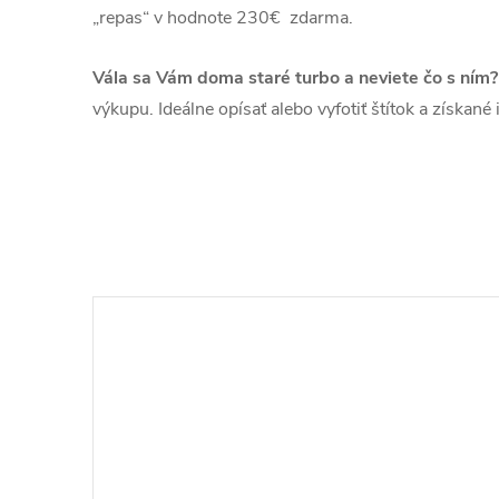
„repas“ v hodnote 230€ zdarma.
Vála sa Vám doma staré turbo a neviete čo s ním?
výkupu. Ideálne opísať alebo vyfotiť štítok a získan