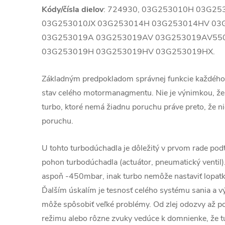
Kódy/čísla dielov
: 724930, 03G253010H 03G25
03G253010JX 03G253014H 03G253014HV 03
03G253019A 03G253019AV 03G253019AV55
03G253019H 03G253019HV 03G253019HX.
Základným predpokladom správnej funkcie každého
stav celého motormanagmentu. Nie je výnimkou, že
turbo, ktoré nemá žiadnu poruchu práve preto, že ni
poruchu.
U tohto turbodúchadla je dôležitý v prvom rade podt
pohon turbodúchadla (actuátor, pneumatický ventil)
aspoň -450mbar, inak turbo nemôže nastaviť lopatky
Ďalším úskalím je tesnosť celého systému sania a v
môže spôsobiť veľké problémy. Od zlej odozvy až 
režimu alebo rôzne zvuky vedúce k domnienke, že t