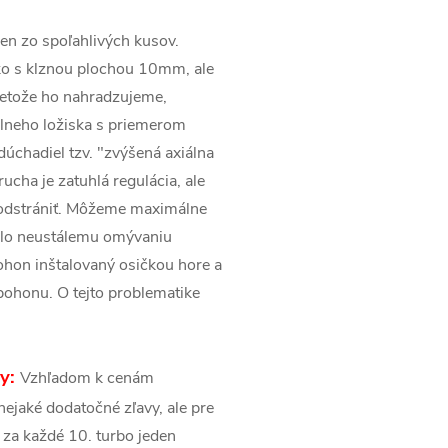
eden zo spoľahlivých kusov.
ko s klznou plochou 10mm, ale
retože ho nahradzujeme,
lneho ložiska s priemerom
úchadiel tzv. "zvýšená axiálna
ucha je zatuhlá regulácia, ale
 odstrániť. Môžeme maximálne
ilo neustálemu omývaniu
hon inštalovaný osičkou hore a
pohonu. O tejto problematike
sy:
Vzhľadom k cenám
ejaké dodatočné zľavy, ale pre
 za každé 10. turbo jeden