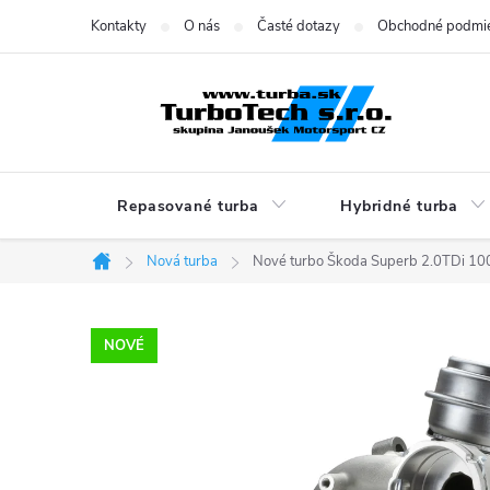
Prejsť
Kontakty
O nás
Časté dotazy
Obchodné podmi
na
obsah
Repasované turba
Hybridné turba
Nová turba
Nové turbo Škoda Superb 2.0TDi 
Domov
NOVÉ