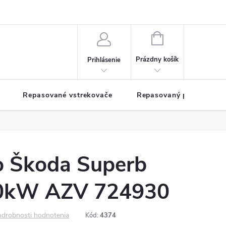
NÁKUPNÝ
KOŠÍK
Prázdny košík
Prihlásenie
Repasované vstrekovače
Repasovaný pohon TDM
o Škoda Superb
00kW AZV 724930
drobnosti hodnotenia
Kód:
4374