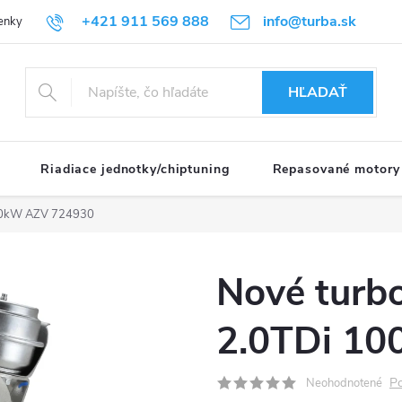
+421 911 569 888
info@turba.sk
enky
GDPR
HĽADAŤ
Riadiace jednotky/chiptuning
Repasované motory
100kW AZV 724930
Nové turb
2.0TDi 1
Po
Neohodnotené