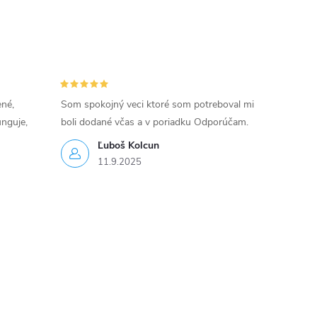
ené,
Som spokojný veci ktoré som potreboval mi
unguje,
boli dodané včas a v poriadku Odporúčam.
Ľuboš Kolcun
11.9.2025