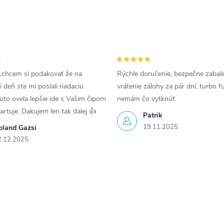
,chcem si podakovať že na
Rýchle doručenie, bezpečne zabal
deň ste mi poslali riadaciu
vrátenie zálohy za pár dní, turbo f
uto ovela lepšie ide s Vašim čipom
nemám čo vytknúť.
tartuje. Dakujem len tak dalej 👍
Patrik
19.11.2025
oland Gazsi
2.12.2025