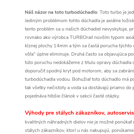
Náš názor na toto turbodúchadlo
: Toto turbo je j
Jediným problémom tohto dúchadla je axiálne ložis
tento problém sa u našich dúchadiel nevyskytuje, p
rovnako ako výrobca TURBOrail novším typom axiá
klznej plochy 14mm a tým sa častá porucha týchto d
vôľa" úplne eliminuje. Druhá často sa objavujúca por
túto poruchu nedokážeme z titulu opravy dúchadla
doporučiť spodný kryt pod motorom, aby sa zabrán
turbodúchadla vodou. Bohužiaľ toto dúchadlo má po
tak všetky nečistoty a voda sa dostávajú priamo do 
pojednáva hlbšie článok v sekcii časté otázky.
Výhody pre stálych zákazníkov, autoservi
kvalitných náhradných dielov nie je možné ponúkať n
stálych zákazníkov, ktorí u nás nakupujú, ponúkame