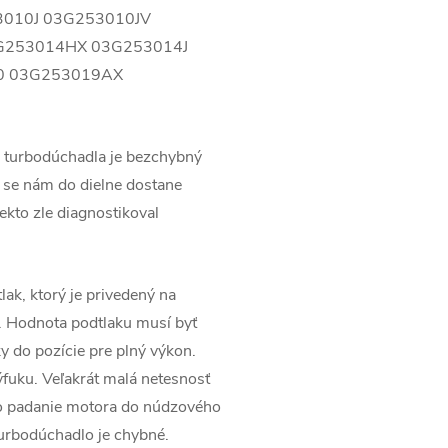
3010J 03G253010JV
G253014HX 03G253014J
0 03G253019AX
 turbodúchadla je bezchybný
 se nám do dielne dostane
ekto zle diagnostikoval
lak, ktorý je privedený na
. Hodnota podtlaku musí byť
 do pozície pre plný výkon.
ýfuku. Veľakrát malá netesnosť
po padanie motora do núdzového
urbodúchadlo je chybné.