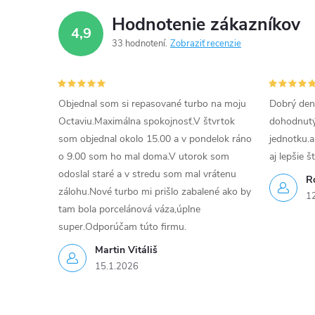
Hodnotenie zákazníkov
4,9
33 hodnotení
Zobraziť recenzie
Objednal som si repasované turbo na moju
Dobrý den
Octaviu.Maximálna spokojnosť.V štvrtok
dohodnutý 
som objednal okolo 15.00 a v pondelok ráno
jednotku.a
o 9.00 som ho mal doma.V utorok som
aj lepšie š
odoslal staré a v stredu som mal vrátenu
R
zálohu.Nové turbo mi prišlo zabalené ako by
1
tam bola porcelánová váza,úplne
super.Odporúčam túto firmu.
Martin Vitáliš
15.1.2026