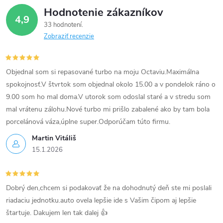
Hodnotenie zákazníkov
4,9
33 hodnotení
Zobraziť recenzie
Objednal som si repasované turbo na moju Octaviu.Maximálna
spokojnosť.V štvrtok som objednal okolo 15.00 a v pondelok ráno o
9.00 som ho mal doma.V utorok som odoslal staré a v stredu som
mal vrátenu zálohu.Nové turbo mi prišlo zabalené ako by tam bola
porcelánová váza,úplne super.Odporúčam túto firmu.
Martin Vitáliš
15.1.2026
Dobrý den,chcem si podakovať že na dohodnutý deň ste mi poslali
riadaciu jednotku.auto ovela lepšie ide s Vašim čipom aj lepšie
štartuje. Dakujem len tak dalej 👍