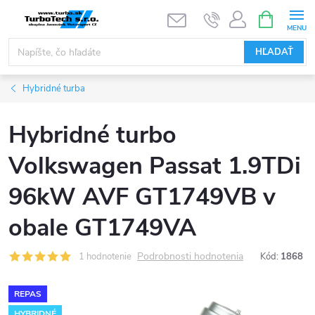
Prejsť
NÁKUPN
KOŠÍK
na
obsah
HĽADAŤ
Hybridné turba
Hybridné turbo
Volkswagen Passat 1.9TDi
96kW AVF GT1749VB v
obale GT1749VA
Podrobnosti hodnotenia
1 hodnotenie
Kód:
1868
REPAS
HYBRIDNÉ