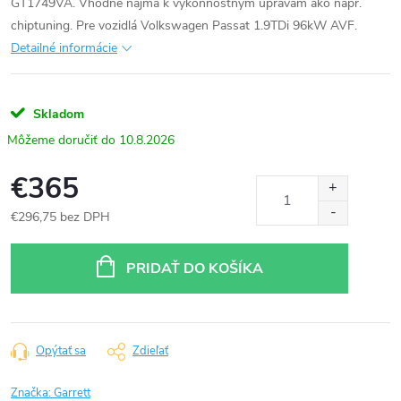
GT1749VA. Vhodné najmä k výkonnostným úpravam ako napr.
chiptuning. Pre vozidlá Volkswagen Passat 1.9TDi 96kW AVF.
Detailné informácie
Skladom
10.8.2026
€365
€296,75 bez DPH
Jednotková
cena:
PRIDAŤ DO KOŠÍKA
Opýtať sa
Zdieľať
Značka:
Garrett