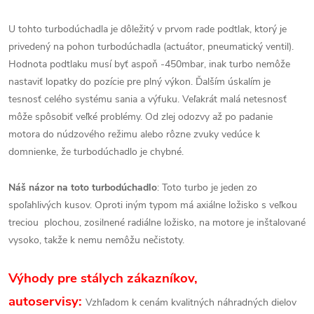
U tohto turbodúchadla je dôležitý v prvom rade podtlak, ktorý je
privedený na pohon turbodúchadla (actuátor, pneumatický ventil).
Hodnota podtlaku musí byť aspoň -450mbar, inak turbo nemôže
nastaviť lopatky do pozície pre plný výkon. Ďalším úskalím je
tesnosť celého systému sania a výfuku. Veľakrát malá netesnosť
môže spôsobiť veľké problémy. Od zlej odozvy až po padanie
motora do núdzového režimu alebo rôzne zvuky vedúce k
domnienke, že turbodúchadlo je chybné.
Náš názor na toto turbodúchadlo
: Toto turbo je jeden zo
spoľahlivých kusov. Oproti iným typom má axiálne ložisko s veľkou
treciou plochou, zosilnené radiálne ložisko, na motore je inštalované
vysoko, takže k nemu nemôžu nečistoty.
Výhody pre stálych zákazníkov,
autoservisy:
Vzhľadom k cenám kvalitných náhradných dielov