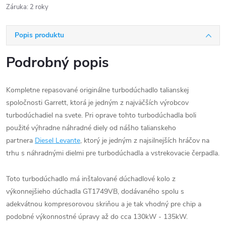
Záruka
:
2 roky
Popis produktu
Podrobný popis
Kompletne repasované originálne turbodúchadlo talianskej
spoločnosti Garrett, ktorá je jedným z najväčších výrobcov
turbodúchadiel na svete. Pri oprave tohto turbodúchadla boli
použité výhradne náhradné diely od nášho talianskeho
partnera
Diesel Levante
, ktorý je jedným z najsilnejších hráčov na
trhu s náhradnými dielmi pre turbodúchadla a vstrekovacie čerpadla.
Toto turbodúchadlo má inštalované dúchadlové kolo z
výkonnejšieho dúchadla GT1749VB, dodávaného spolu s
adekvátnou kompresorovou skriňou a je tak vhodný pre chip a
podobné výkonnostné úpravy až do cca 130kW - 135kW.