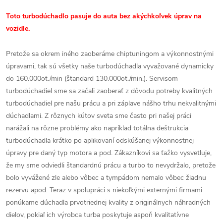
Toto turbodúchadlo pasuje do auta bez akýchkoľvek úprav na
vozidle.
Pretože sa okrem iného zaoberáme chiptuningom a výkonnostnými
úpravami, tak sú všetky naše turbodúchadla vyvažované dynamicky
do 160.000ot./min (štandard 130.000ot./min.). Servisom
turbodúchadiel sme sa začali zaoberať z dôvodu potreby kvalitných
turbodúchadiel pre našu prácu a pri záplave nášho trhu nekvalitnými
dúchadlami. Z rôznych kútov sveta sme často pri našej práci
narážali na rôzne problémy ako napríklad totálna deštrukcia
turbodúchadla krátko po aplikovaní odskúšanej výkonnostnej
úpravy pre daný typ motora a pod. Zákazníkovi sa ťažko vysvetluje,
že my sme odviedli štandardnú prácu a turbo to nevydržalo, pretože
bolo vyvážené zle alebo vôbec a tympádom nemalo vôbec žiadnu
rezervu apod. Teraz v spolupráci s niekoľkými externými firmami
ponúkame dúchadla prvotriednej kvality z originálnych náhradných
dielov, pokiaľ ich výrobca turba poskytuje aspoň kvalitatívne