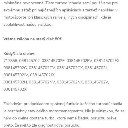
minimálne rovnocenné. Tieto turbodúchadla sami používame pre
extrémnu záťaž pri najrôznejších aplikáciach a taktiež napríklad v
motoršporte pri klasických rallye aj iných disciplínach, kde je
spoľahlivosť našou vizitkou.
Vrátna záloha na starý diel: 80€
Kódy/čísla dielov
:
717858, 038145702, 038145702E, 038145702EV, 038145702EX,
038145702G, 038145702GV, 038145702GX, 038145702J,
038145702JV, 038145702JX
038145702N, 038145702NV, 038145702NX, 038145702V,
038145702X
Základným predpokladom správnej funkcie každého turbodúchadla
je bezchybný stav celého motormanagmentu. Nie je výnimkou, že sa
nám do dielne dostane turbo, ktoré nemá žiadnu poruchu práve
preto, že niekto zle diagnostikoval poruchu.