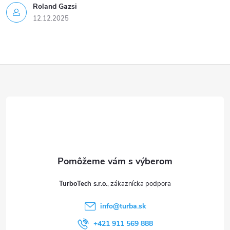
Roland Gazsi
12.12.2025
Z
á
p
ä
t
TurboTech s.r.o.
i
info
@
turba.sk
+421 911 569 888