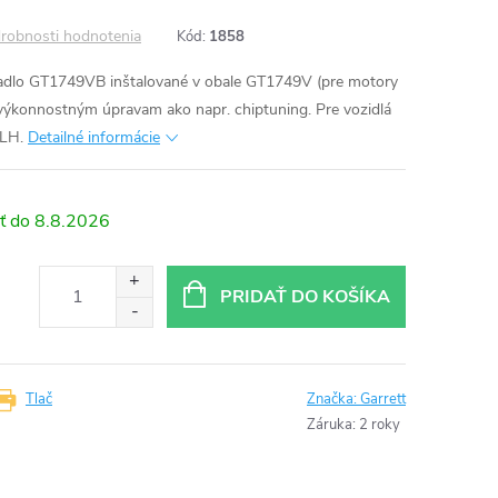
robnosti hodnotenia
Kód:
1858
adlo GT1749VB inštalované v obale GT1749V (pre motory
ýkonnostným úpravam ako napr. chiptuning. Pre vozidlá
LH.
Detailné informácie
8.8.2026
PRIDAŤ DO KOŠÍKA
Tlač
Značka:
Garrett
Záruka
:
2 roky