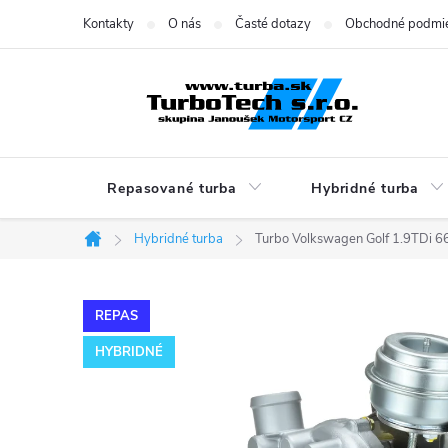
Prejsť
Kontakty
O nás
Časté dotazy
Obchodné podmi
na
obsah
Repasované turba
Hybridné turba
Hybridné turba
Turbo Volkswagen Golf 1.9TDi
Domov
REPAS
HYBRIDNÉ