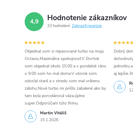
Hodnotenie zákazníkov
4,9
33 hodnotení
Zobraziť recenzie
Objednal som si repasované turbo na moju
Dobrý den
Octaviu.Maximálna spokojnosť.V štvrtok
dohodnutý 
som objednal okolo 15.00 a v pondelok ráno
jednotku.a
o 9.00 som ho mal doma.V utorok som
aj lepšie š
odoslal staré a v stredu som mal vrátenu
R
zálohu.Nové turbo mi prišlo zabalené ako by
1
tam bola porcelánová váza,úplne
super.Odporúčam túto firmu.
Martin Vitáliš
15.1.2026