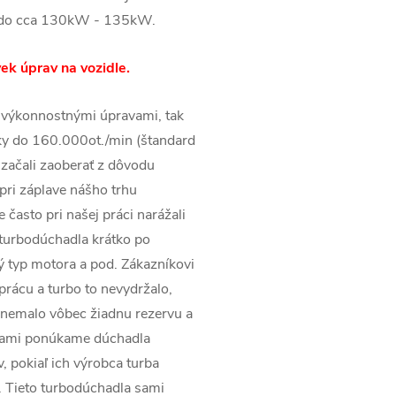
ž do cca 130kW - 135kW.
ek úprav na vozidle.
 výkonnostnými úpravami, tak
ky do 160.000ot./min (štandard
začali zaoberať z dôvodu
pri záplave nášho trhu
často pri našej práci narážali
 turbodúchadla krátko po
ý typ motora a pod. Zákazníkovi
prácu a turbo to nevydržalo,
 nemalo vôbec žiadnu rezervu a
rmami ponúkame dúchadla
v, pokiaľ ich výrobca turba
. Tieto turbodúchadla sami