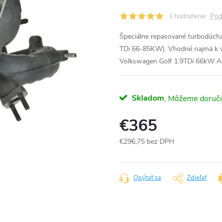
Pod
1 hodnotenie
Špeciálne repasované turbodúch
TDi 66-85KW). Vhodné najmä k v
Volkswagen Golf 1.9TDi 66kW A
Skladom
€365
€296,75 bez DPH
Jednotková
cena:
Opýtať sa
Zdieľať