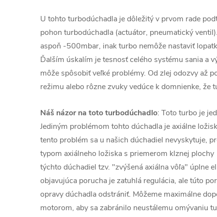
U tohto turbodúchadla je dôležitý v prvom rade podt
pohon turbodúchadla (actuátor, pneumatický ventil)
aspoň -500mbar, inak turbo nemôže nastaviť lopatky
Ďalším úskalím je tesnosť celého systému sania a v
môže spôsobiť veľké problémy. Od zlej odozvy až 
režimu alebo rôzne zvuky vedúce k domnienke, že t
Náš názor na toto turbodúchadlo
: Toto turbo je j
Jediným problémom tohto dúchadla je axiálne ložis
tento problém sa u našich dúchadiel nevyskytuje, 
typom axiálneho ložiska s priemerom klznej ploch
týchto dúchadiel tzv. "zvýšená axiálna vôľa" úplne e
objavujúca porucha je zatuhlá regulácia, ale túto p
opravy dúchadla odstrániť. Môžeme maximálne dopo
motorom, aby sa zabránilo neustálemu omývaniu t