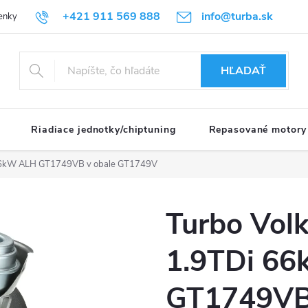
+421 911 569 888
info@turba.sk
enky
GDPR
HĽADAŤ
Riadiace jednotky/chiptuning
Repasované motory
 66kW ALH GT1749VB v obale GT1749V
Turbo Vol
1.9TDi 6
GT1749VB