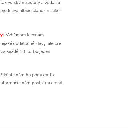
tak všetky nečistoty a voda sa
ojednáva hlbšie článok v sekcii
sy:
Vzhľadom k cenám
ejaké dodatočné zľavy, ale pre
 za každé 10. turbo jeden
Skúste nám ho ponúknuť k
é informácie nám poslať na email.