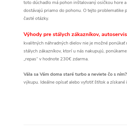
toto dúchadlo má pohon inštalovaný osičkou hore a 
dostávajú priamo do pohonu. O tejto problematike p
časté otázky.
Výhody pre stálych zákazníkov, autoservi
kvalitných náhradných dielov nie je možné ponúkať n
stálych zákazníkov, ktorí u nás nakupujú, ponúkame
„repas“ v hodnote 230€ zdarma.
Vála sa Vám doma staré turbo a neviete čo s ním?
výkupu. Ideálne opísať alebo vyfotiť štítok a získan