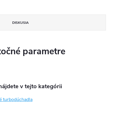
DISKUSIA
očné parametre
ájdete v tejto kategórii
é turbodúchadla