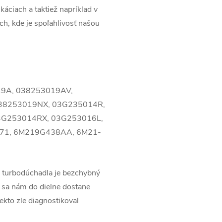
káciach a taktiež napríklad v
ach, kde je spoľahlivosť našou
19A, 038253019AV,
38253019NX, 03G235014R,
3G253014RX, 03G253016L,
571, 6M219G438AA, 6M21-
 turbodúchadla je bezchybný
 sa nám do dielne dostane
ekto zle diagnostikoval