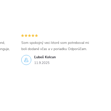
ené,
Som spokojný veci ktoré som potreboval mi
unguje,
boli dodané včas a v poriadku Odporúčam.
Ľuboš Kolcun
11.9.2025