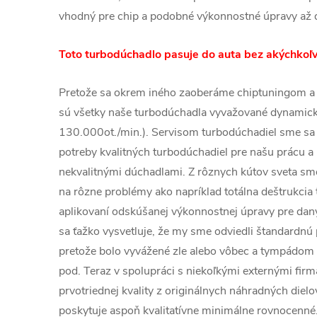
vhodný pre chip a podobné výkonnostné úpravy a
Toto turbodúchadlo pasuje do auta bez akýchkoľv
Pretože sa okrem iného zaoberáme chiptuningom a
sú všetky naše turbodúchadla vyvažované dynamic
130.000ot./min.). Servisom turbodúchadiel sme sa 
potreby kvalitných turbodúchadiel pre našu prácu a 
nekvalitnými dúchadlami. Z rôznych kútov sveta sme 
na rôzne problémy ako napríklad totálna deštrukcia
aplikovaní odskúšanej výkonnostnej úpravy pre dan
sa ťažko vysvetluje, že my sme odviedli štandardnú 
pretože bolo vyvážené zle alebo vôbec a tympádom
pod. Teraz v spolupráci s niekoľkými externými fi
prvotriednej kvality z originálnych náhradných dielo
poskytuje aspoň kvalitatívne minimálne rovnocenné