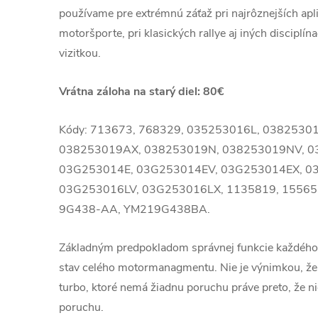
používame pre extrémnú záťaž pri najrôznejších apli
motoršporte, pri klasických rallye aj iných disciplín
vizitkou.
Vrátna záloha na starý diel: 80€
Kódy: 713673, 768329, 035253016L, 0382530
038253019AX, 038253019N, 038253019NV, 0
03G253014E, 03G253014EV, 03G253014EX, 0
03G253016LV, 03G253016LX, 1135819, 1556
9G438-AA, YM219G438BA.
Základným predpokladom správnej funkcie každého
stav celého motormanagmentu. Nie je výnimkou, že
turbo, ktoré nemá žiadnu poruchu práve preto, že ni
poruchu.