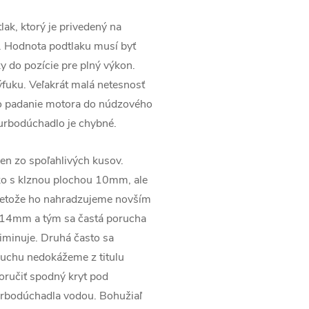
lak, ktorý je privedený na
. Hodnota podtlaku musí byť
 do pozície pre plný výkon.
ýfuku. Veľakrát malá netesnosť
po padanie motora do núdzového
urbodúchadlo je chybné.
eden zo spoľahlivých kusov.
ko s klznou plochou 10mm, ale
pretože ho nahradzujeme novším
y 14mm a tým sa častá porucha
liminuje. Druhá často sa
oruchu nedokážeme z titulu
ručiť spodný kryt pod
urbodúchadla vodou. Bohužiaľ