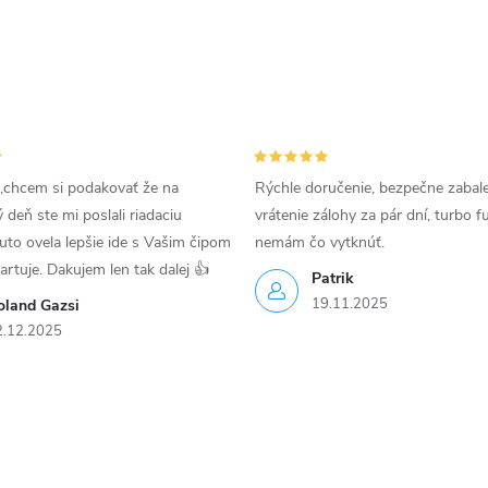
,chcem si podakovať že na
Rýchle doručenie, bezpečne zabal
deň ste mi poslali riadaciu
vrátenie zálohy za pár dní, turbo f
uto ovela lepšie ide s Vašim čipom
nemám čo vytknúť.
tartuje. Dakujem len tak dalej 👍
Patrik
19.11.2025
oland Gazsi
2.12.2025