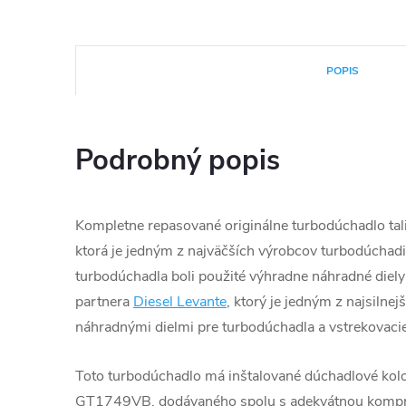
POPIS
Podrobný popis
Kompletne repasované originálne turbodúchadlo tali
ktorá je jedným z najväčších výrobcov turbodúchadie
turbodúchadla boli použité výhradne náhradné diely
partnera
Diesel Levante
, ktorý je jedným z najsilnej
náhradnými dielmi pre turbodúchadla a vstrekovacie
Toto turbodúchadlo má inštalované dúchadlové kol
GT1749VB, dodávaného spolu s adekvátnou kompre