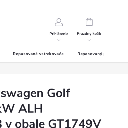
NÁKUPNÝ
KOŠÍK
Prázdny košík
Prihlásenie
Repasované vstrekovače
Repasovaný pohon TDM
kswagen Golf
6kW ALH
 v obale GT1749V