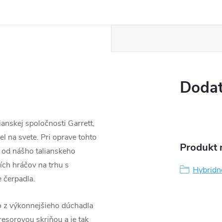
Dodat
anskej spoločnosti Garrett,
l na svete. Pri oprave tohto
Produkt n
 od nášho talianskeho
ších hráčov na trhu s
Hybridn
 čerpadla.
o z výkonnejšieho dúchadla
sorovou skriňou a je tak