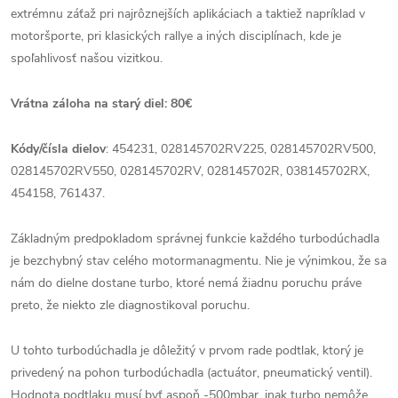
extrémnu záťaž pri najrôznejších aplikáciach a taktiež napríklad v
motoršporte, pri klasických rallye a iných disciplínach, kde je
spoľahlivosť našou vizitkou.
Vrátna záloha na starý diel: 80€
Kódy/čísla dielov
: 454231, 028145702RV225, 028145702RV500,
028145702RV550, 028145702RV, 028145702R, 038145702RX,
454158, 761437.
Základným predpokladom správnej funkcie každého turbodúchadla
je bezchybný stav celého motormanagmentu. Nie je výnimkou, že sa
nám do dielne dostane turbo, ktoré nemá žiadnu poruchu práve
preto, že niekto zle diagnostikoval poruchu.
U tohto turbodúchadla je dôležitý v prvom rade podtlak, ktorý je
privedený na pohon turbodúchadla (actuátor, pneumatický ventil).
Hodnota podtlaku musí byť aspoň -500mbar, inak turbo nemôže