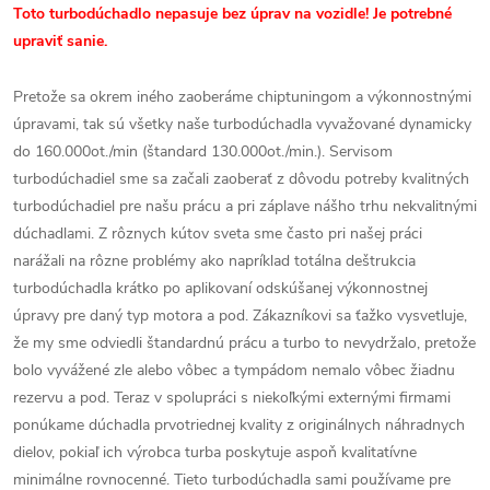
Toto turbodúchadlo nepasuje bez úprav na vozidle! Je potrebné
upraviť sanie.
Pretože sa okrem iného zaoberáme chiptuningom a výkonnostnými
úpravami, tak sú všetky naše turbodúchadla vyvažované dynamicky
do 160.000ot./min (štandard 130.000ot./min.). Servisom
turbodúchadiel sme sa začali zaoberať z dôvodu potreby kvalitných
turbodúchadiel pre našu prácu a pri záplave nášho trhu nekvalitnými
dúchadlami. Z rôznych kútov sveta sme často pri našej práci
narážali na rôzne problémy ako napríklad totálna deštrukcia
turbodúchadla krátko po aplikovaní odskúšanej výkonnostnej
úpravy pre daný typ motora a pod. Zákazníkovi sa ťažko vysvetluje,
že my sme odviedli štandardnú prácu a turbo to nevydržalo, pretože
bolo vyvážené zle alebo vôbec a tympádom nemalo vôbec žiadnu
rezervu a pod. Teraz v spolupráci s niekoľkými externými firmami
ponúkame dúchadla prvotriednej kvality z originálnych náhradnych
dielov, pokiaľ ich výrobca turba poskytuje aspoň kvalitatívne
minimálne rovnocenné. Tieto turbodúchadla sami používame pre