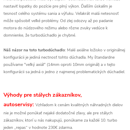
nastaviť lopatky do pozície pre plný výkon. Ďalším úskalím je
tesnosť celého systému sania a výfuku. Veľakrát malá netesnosť
môže spôsobiť veľké problémy. Od zlej odozvy až po padanie
motora do núdzového režimu alebo rôzne zvuky vedúce k
domnienke, že turbodúchadlo je chybné.
Náš názor na toto turbodúchadlo
: Malé axiálne ložisko v originálnej
konfigurácii je jediná nectnosť tohto dúchadla. My štandardne
používame "veľký axiál" (14mm oproti 10mm originál) a v tejto
konfigurácii sa jedná o jedno z najmenej problematických dúchadiel.
Výhody pre stálych zákazníkov,
autoservisy:
Vzhľadom k cenám kvalitných náhradných dielov
nie je možné ponúkať nejaké dodatočné zľavy, ale pre stálych
zákazníkov, ktorí u nás nakupujú, ponúkame za každé 10. turbo
jeden „repas“ v hodnote 230€ zdarma.