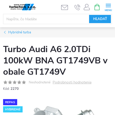
Prejsť
NÁKUPN
KOŠÍK
na
obsah
HĽADAŤ
Hybridné turba
Turbo Audi A6 2.0TDi
100kW BNA GT1749VB v
obale GT1749V
Podrobnosti hodnotenia
Neohodnotené
Kód:
2270
REPAS
HYBRIDNÉ