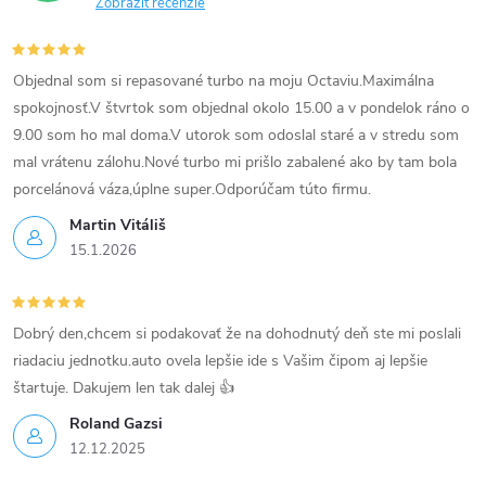
Zobraziť recenzie
Objednal som si repasované turbo na moju Octaviu.Maximálna
spokojnosť.V štvrtok som objednal okolo 15.00 a v pondelok ráno o
9.00 som ho mal doma.V utorok som odoslal staré a v stredu som
mal vrátenu zálohu.Nové turbo mi prišlo zabalené ako by tam bola
porcelánová váza,úplne super.Odporúčam túto firmu.
Martin Vitáliš
15.1.2026
Dobrý den,chcem si podakovať že na dohodnutý deň ste mi poslali
riadaciu jednotku.auto ovela lepšie ide s Vašim čipom aj lepšie
štartuje. Dakujem len tak dalej 👍
Roland Gazsi
12.12.2025