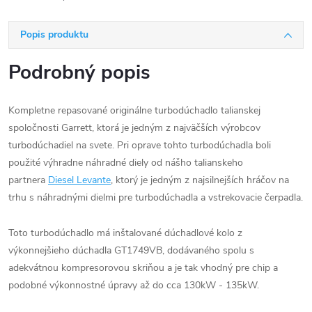
Popis produktu
Podrobný popis
Kompletne repasované originálne turbodúchadlo talianskej
spoločnosti Garrett, ktorá je jedným z najväčších výrobcov
turbodúchadiel na svete. Pri oprave tohto turbodúchadla boli
použité výhradne náhradné diely od nášho talianskeho
partnera
Diesel Levante
, ktorý je jedným z najsilnejších hráčov na
trhu s náhradnými dielmi pre turbodúchadla a vstrekovacie čerpadla.
Toto turbodúchadlo má inštalované dúchadlové kolo z
výkonnejšieho dúchadla GT1749VB, dodávaného spolu s
adekvátnou kompresorovou skriňou a je tak vhodný pre chip a
podobné výkonnostné úpravy až do cca 130kW - 135kW.