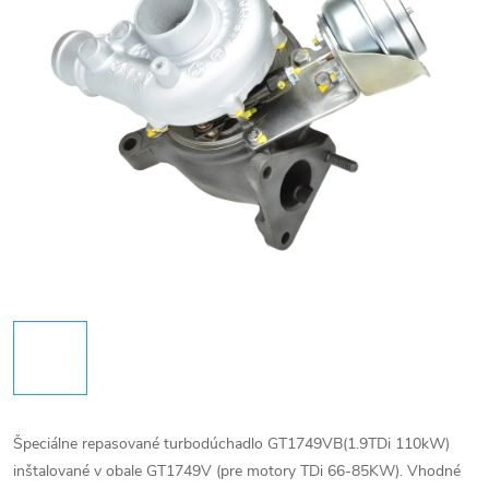
Špeciálne repasované turbodúchadlo GT1749VB(1.9TDi 110kW)
inštalované v obale GT1749V (pre motory TDi 66-85KW). Vhodné