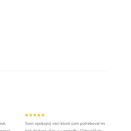
ené,
Som spokojný veci ktoré som potreboval mi
unguje,
boli dodané včas a v poriadku Odporúčam.