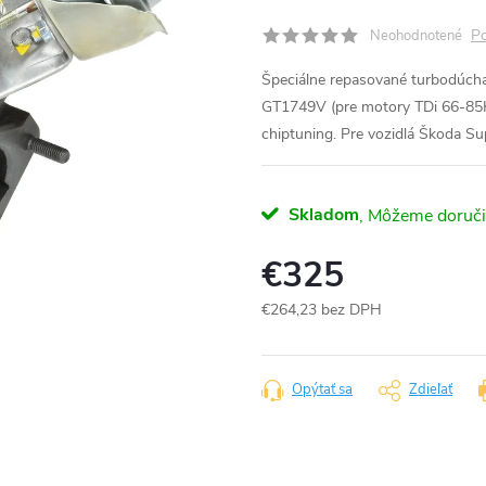
Po
Neohodnotené
Špeciálne repasované turbodúch
GT1749V (pre motory TDi 66-85
chiptuning. Pre vozidlá Škoda 
Skladom
€325
€264,23 bez DPH
Jednotková
cena:
Opýtať sa
Zdieľať