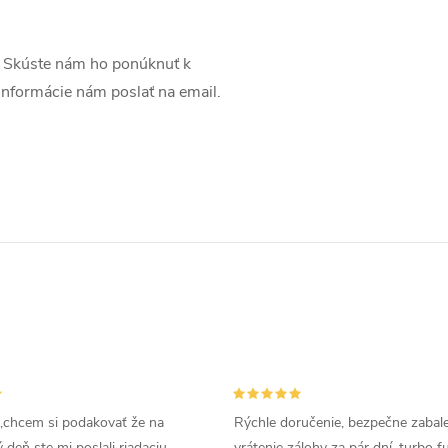
Skúste nám ho ponúknuť k
é informácie nám poslať na email.
,chcem si podakovať že na
Rýchle doručenie, bezpečne zabal
deň ste mi poslali riadaciu
vrátenie zálohy za pár dní, turbo f