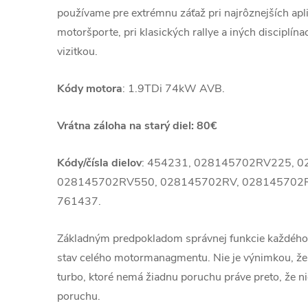
používame pre extrémnu záťaž pri najrôznejších apli
motoršporte, pri klasických rallye a iných disciplína
vizitkou.
Kódy motora
: 1.9TDi 74kW AVB.
Vrátna záloha na starý diel: 80€
Kódy/čísla dielov
: 454231, 028145702RV225, 
028145702RV550, 028145702RV, 028145702R
761437.
Základným predpokladom správnej funkcie každého
stav celého motormanagmentu. Nie je výnimkou, že
turbo, ktoré nemá žiadnu poruchu práve preto, že ni
poruchu.