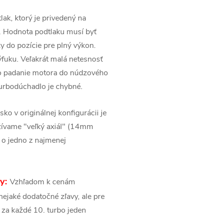
lak, ktorý je privedený na
. Hodnota podtlaku musí byť
 do pozície pre plný výkon.
ýfuku. Veľakrát malá netesnosť
po padanie motora do núdzového
urbodúchadlo je chybné.
isko v originálnej konfigurácii je
žívame "veľký axiál" (14mm
á o jedno z najmenej
sy:
Vzhľadom k cenám
ejaké dodatočné zľavy, ale pre
 za každé 10. turbo jeden