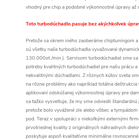
vhodný pre chip a podobné výkonnostné úpravy a
Toto turbodúchadlo pasuje bez akýchkoľvek úprav
Pretože sa okrem iného zaoberáme chiptuningom a
sú všetky naše turbodúchadla vyvažované dynamic
130.000ot./min.). Servisom turbodúchadiel sme sa 
potreby kvalitných turbodúchadiel pre našu prácu a 
nekvalitnými dúchadlami. Z rôznych kútov sveta sme 
na rôzne problémy ako napríklad totálna deštrukcia
aplikovaní odskúšanej výkonnostnej úpravy pre dan
sa ťažko vysvetluje, že my sme odviedli štandardnú 
pretože bolo vyvážené zle alebo vôbec a tympádom
pod. Teraz v spolupráci s niekoľkými externými fi
prvotriednej kvality z originálnych náhradnych dielo
poskytuje aspoň kvalitatívne minimálne rovnocenné