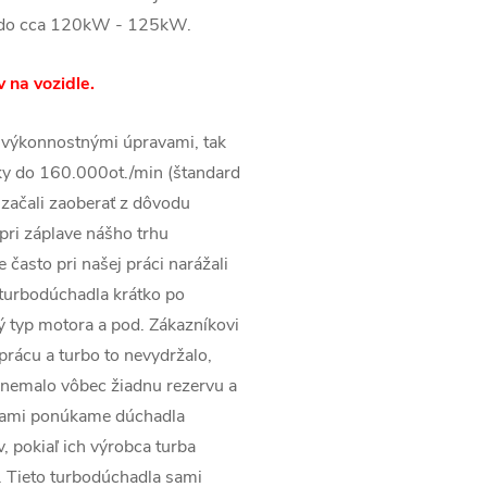
ž do cca 120kW - 125kW.
 na vozidle.
 výkonnostnými úpravami, tak
ky do 160.000ot./min (štandard
začali zaoberať z dôvodu
pri záplave nášho trhu
často pri našej práci narážali
 turbodúchadla krátko po
ý typ motora a pod. Zákazníkovi
prácu a turbo to nevydržalo,
 nemalo vôbec žiadnu rezervu a
rmami ponúkame dúchadla
v, pokiaľ ich výrobca turba
. Tieto turbodúchadla sami