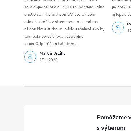
som objednal okolo 15.00 a v pondelok ráno
jednotku.a
o 9.00 som ho mal doma.V utorok som
aj lepšie š
odoslal staré a v stredu som mal vrátenu
R
zálohu.Nové turbo mi prišlo zabalené ako by
1
tam bola porcelánová váza,úplne
super.Odporúčam túto firmu.
Martin Vitáliš
15.1.2026
Z
á
p