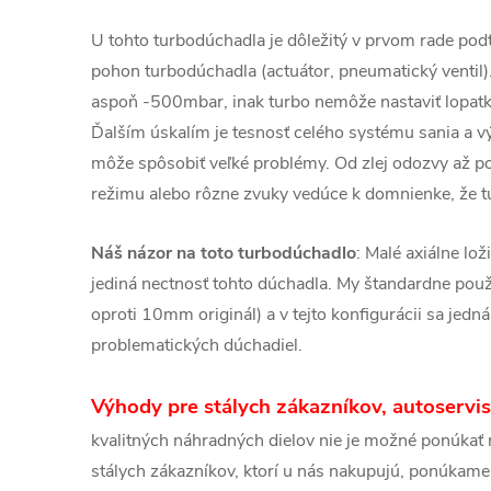
U tohto turbodúchadla je dôležitý v prvom rade podt
pohon turbodúchadla (actuátor, pneumatický ventil)
aspoň -500mbar, inak turbo nemôže nastaviť lopatky
Ďalším úskalím je tesnosť celého systému sania a v
môže spôsobiť veľké problémy. Od zlej odozvy až 
režimu alebo rôzne zvuky vedúce k domnienke, že t
Náš názor na toto turbodúchadlo
: Malé axiálne lož
jediná nectnosť tohto dúchadla. My štandardne pou
oproti 10mm originál) a v tejto konfigurácii sa jedn
problematických dúchadiel.
Výhody pre stálych zákazníkov, autoservi
kvalitných náhradných dielov nie je možné ponúkať n
stálych zákazníkov, ktorí u nás nakupujú, ponúkame