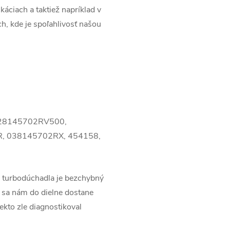
káciach a taktiež napríklad v
ch, kde je spoľahlivosť našou
028145702RV500,
, 038145702RX, 454158,
 turbodúchadla je bezchybný
 sa nám do dielne dostane
ekto zle diagnostikoval