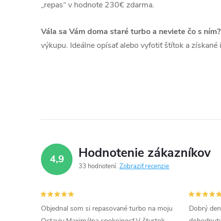
„repas“ v hodnote 230€ zdarma.
Vála sa Vám doma staré turbo a neviete čo s ním?
výkupu. Ideálne opísať alebo vyfotiť štítok a získan
Hodnotenie zákazníkov
4,9
33 hodnotení
Zobraziť recenzie
Objednal som si repasované turbo na moju
Dobrý den
Octaviu.Maximálna spokojnosť.V štvrtok
dohodnutý 