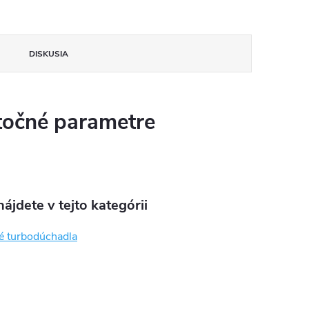
DISKUSIA
očné parametre
ájdete v tejto kategórii
é turbodúchadla