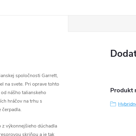
Dodat
anskej spoločnosti Garrett,
l na svete. Pri oprave tohto
Produkt n
 od nášho talianskeho
ších hráčov na trhu s
Hybridn
 čerpadla.
o z výkonnejšieho dúchadla
sorovou skriňou a je tak