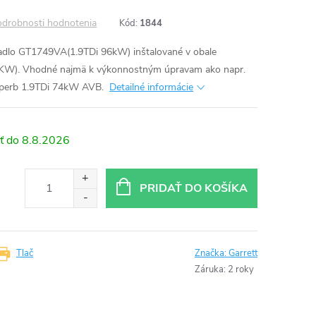
drobnosti hodnotenia
Kód:
1844
adlo GT1749VA(1.9TDi 96kW) inštalované v obale
KW). Vhodné najmä k výkonnostným úpravam ako napr.
Superb 1.9TDi 74kW AVB.
Detailné informácie
8.8.2026
PRIDAŤ DO KOŠÍKA
Tlač
Značka:
Garrett
Záruka
:
2 roky