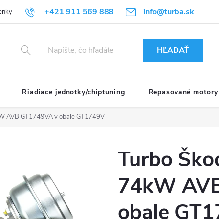
+421 911 569 888
info@turba.sk
enky
GDPR
HĽADAŤ
Riadiace jednotky/chiptuning
Repasované motory
4kW AVB GT1749VA v obale GT1749V
Turbo Ško
74kW AVB
obale GT