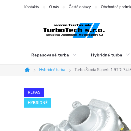
Prejsť
Kontakty
O nás
Časté dotazy
Obchodné podmi
na
obsah
Repasované turba
Hybridné turba
Hybridné turba
Turbo Škoda Superb 1.9TDi 7
Domov
REPAS
HYBRIDNÉ