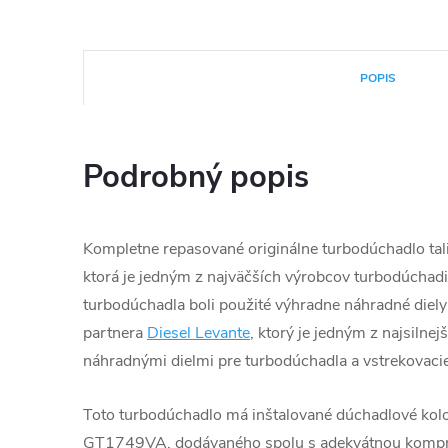
POPIS
Podrobný popis
Kompletne repasované originálne turbodúchadlo tali
ktorá je jedným z najväčších výrobcov turbodúchadie
turbodúchadla boli použité výhradne náhradné diely
partnera
Diesel Levante
, ktorý je jedným z najsilnej
náhradnými dielmi pre turbodúchadla a vstrekovacie
Toto turbodúchadlo má inštalované dúchadlové kol
GT1749VA, dodávaného spolu s adekvátnou kompre