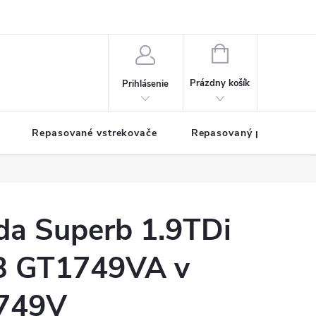
NÁKUPNÝ
KOŠÍK
Prázdny košík
Prihlásenie
Repasované vstrekovače
Repasovaný pohon TDM
da Superb 1.9TDi
 GT1749VA v
1749V