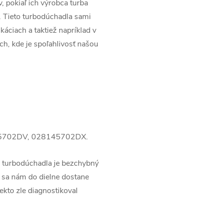
v, pokiaľ ich výrobca turba
. Tieto turbodúchadla sami
káciach a taktiež napríklad v
ach, kde je spoľahlivosť našou
45702DV, 028145702DX.
 turbodúchadla je bezchybný
 sa nám do dielne dostane
ekto zle diagnostikoval