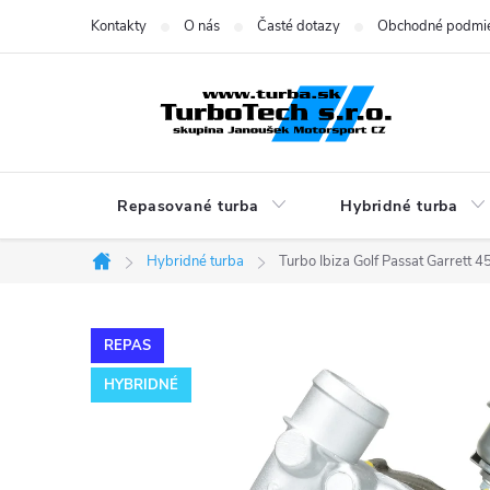
Prejsť
Kontakty
O nás
Časté dotazy
Obchodné podmi
na
obsah
Repasované turba
Hybridné turba
Hybridné turba
Turbo Ibiza Golf Passat Garre
Domov
REPAS
HYBRIDNÉ