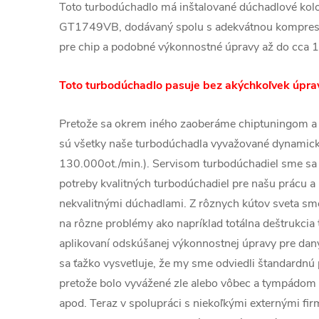
Toto turbodúchadlo má inštalované dúchadlové kol
GT1749VB, dodávaný spolu s adekvátnou kompresor
pre chip a podobné výkonnostné úpravy až do cc
Toto turbodúchadlo pasuje bez akýchkoľvek úprav
Pretože sa okrem iného zaoberáme chiptuningom a
sú všetky naše turbodúchadla vyvažované dynamic
130.000ot./min.). Servisom turbodúchadiel sme sa 
potreby kvalitných turbodúchadiel pre našu prácu a 
nekvalitnými dúchadlami. Z rôznych kútov sveta sme 
na rôzne problémy ako napríklad totálna deštrukcia
aplikovaní odskúšanej výkonnostnej úpravy pre dan
sa ťažko vysvetluje, že my sme odviedli štandardnú 
pretože bolo vyvážené zle alebo vôbec a tympádom
apod. Teraz v spolupráci s niekoľkými externými f