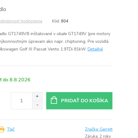
dlo
drobnosti hodnotenia
Kód:
804
adlo GT1749VB inštalované v obale GT1749V (pre motory
ýkonnostným úpravam ako napr. chiptuning. Pre vozidlá
Volkswagen Golf III Passat Vento 1.9TDi 81kW.
Detailné
8.8.2026
PRIDAŤ DO KOŠÍKA
Tlač
Značka:
Garrett
Záruka
:
2 roky