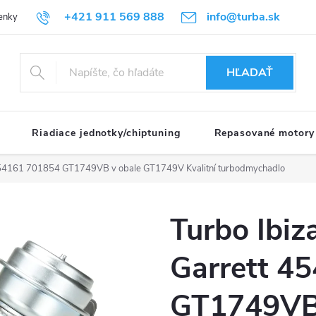
+421 911 569 888
info@turba.sk
enky
GDPR
HĽADAŤ
Riadiace jednotky/chiptuning
Repasované motory
tt 454161 701854 GT1749VB v obale GT1749V
Kvalitní turbodmychadlo
Turbo Ibiz
Garrett 4
GT1749VB