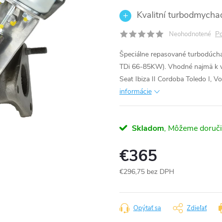
Kvalitní turbodmycha
Po
Neohodnotené
Špeciálne repasované turbodúch
TDi 66-85KW). Vhodné najmä k v
Seat Ibiza II Cordoba Toledo I, 
informácie
Skladom
€365
€296,75 bez DPH
Jednotková
cena:
Opýtať sa
Zdieľať