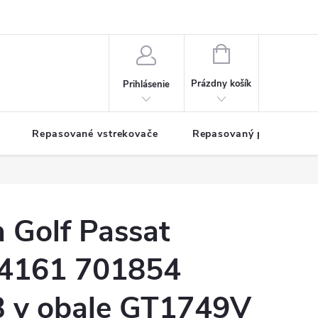
NÁKUPNÝ
KOŠÍK
Prázdny košík
Prihlásenie
Repasované vstrekovače
Repasovaný pohon TDM
a Golf Passat
54161 701854
 v obale GT1749V