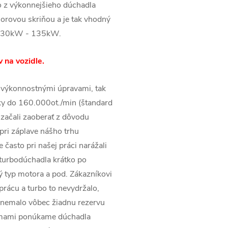
o z výkonnejšieho dúchadla
ovou skriňou a je tak vhodný
a 130kW - 135kW.
 na vozidle.
 výkonnostnými úpravami, tak
ky do 160.000ot./min (štandard
začali zaoberať z dôvodu
pri záplave nášho trhu
často pri našej práci narážali
 turbodúchadla krátko po
ý typ motora a pod. Zákazníkovi
prácu a turbo to nevydržalo,
 nemalo vôbec žiadnu rezervu
irmami ponúkame dúchadla