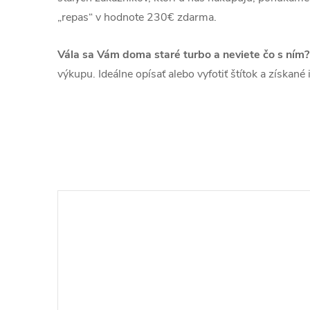
„repas“ v hodnote 230€ zdarma.
Vála sa Vám doma staré turbo a neviete čo s ním?
výkupu. Ideálne opísať alebo vyfotiť štítok a získan