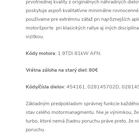
prvotriednej kvality z originálnych náhradných dielo
poskytuje aspoň kvalitatívne minimálne rovnocenné
používame pre extrémnu záťaž pri najrôznejších apli
motoršporte pri klasických rallye aj iných disciplín
vizitkou.
Kódy motora
: 1.9TDi 81kW AFN.
Vrátna záloha na starý diel: 80€
Kódy/čísla dielov
: 454161, 028145702D, 0281
Základným predpokladom správnej funkcie každého
stav celého motormanagmentu. Nie je výnimkou, že
turbo, ktoré nemá žiadnu poruchu práve preto, že ni
poruchu.