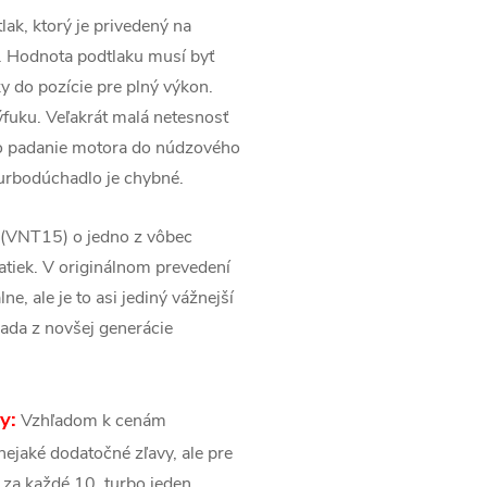
lak, ktorý je privedený na
. Hodnota podtlaku musí byť
 do pozície pre plný výkon.
ýfuku. Veľakrát malá netesnosť
po padanie motora do núdzového
urbodúchadlo je chybné.
o (VNT15) o jedno z vôbec
atiek. V originálnom prevedení
ne, ale je to asi jediný vážnejší
sada z novšej generácie
y:
Vzhľadom k cenám
ejaké dodatočné zľavy, ale pre
 za každé 10. turbo jeden