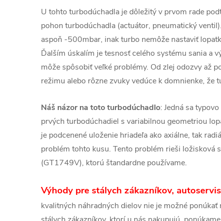
U tohto turbodúchadla je dôležitý v prvom rade podt
pohon turbodúchadla (actuátor, pneumatický ventil)
aspoň -500mbar, inak turbo nemôže nastaviť lopatky
Ďalším úskalím je tesnosť celého systému sania a v
môže spôsobiť veľké problémy. Od zlej odozvy až 
režimu alebo rôzne zvuky vedúce k domnienke, že t
Náš názor na toto turbodúchadlo
: Jedná sa typov
prvých turbodúchadiel s variabilnou geometriou lop
je podcenené uloženie hriadeľa ako axiálne, tak radiál
problém tohto kusu. Tento problém rieši ložisková 
(GT1749V), ktorú štandardne používame.
Výhody pre stálych zákazníkov, autoservis
kvalitných náhradných dielov nie je možné ponúkať n
stálych zákazníkov, ktorí u nás nakupujú, ponúkame