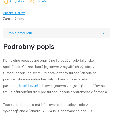
Opýtať sa
Zdieľať
Značka:
Garrett
Záruka
:
2 roky
Popis produktu
Podrobný popis
Kompletne repasované originálne turbodúchadlo talianskej
spoločnosti Garrett, ktorá je jedným z najväčších výrobcov
turbodúchadiel na svete. Pri oprave tohto turbodúchadla boli
použité výhradne náhradné diely od nášho talianskeho
partnera
Diesel Levante
, ktorý je jedným z najsilnejších hráčov na
trhu s náhradnými diely pre turbodúchadla a vstrekovacie čerpadla.
Toto turbodúchadlo má inštalované dúchadlové kolo z
výkonnejšieho dúchadla GT1749VB, dodávaného spolu s