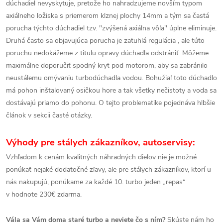
dúchadiel nevyskytuje, pretože ho nahradzujeme novším typom
axiálneho ložiska s priemerom klznej plochy 14mm a tým sa častá
porucha týchto dúchadiel tzv. "zvýšená axiálna vôľa" úplne eliminuje.
Druhá často sa objavujúca porucha je zatuhlá regulácia , ale túto
poruchu nedokážeme z titulu opravy dúchadla odstrániť. Môžeme
maximálne doporučiť spodný kryt pod motorom, aby sa zabránilo
neustálemu omývaniu turbodúchadla vodou. Bohužiaľ toto dúchadlo
má pohon inštalovaný osičkou hore a tak všetky nečistoty a voda sa
dostávajú priamo do pohonu. O tejto problematike pojednáva hlbšie
článok v sekcii časté otázky.
Výhody pre stálych zákazníkov, autoservisy:
Vzhľadom k cenám kvalitných náhradných dielov nie je možné
ponúkať nejaké dodatočné zľavy, ale pre stálych zákazníkov, ktorí u
nás nakupujú, ponúkame za každé 10. turbo jeden „repas“
v hodnote 230€ zdarma.
Vála sa Vám doma staré turbo a neviete čo s ním?
Skúste nám ho