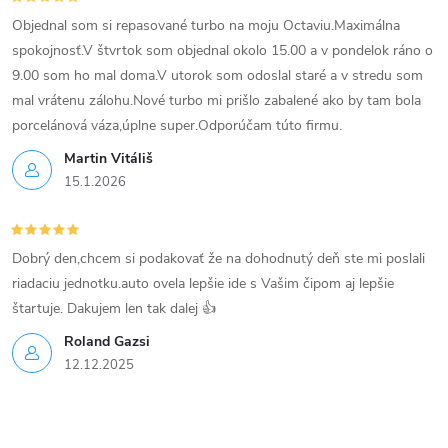
Objednal som si repasované turbo na moju Octaviu.Maximálna
spokojnosť.V štvrtok som objednal okolo 15.00 a v pondelok ráno o
9.00 som ho mal doma.V utorok som odoslal staré a v stredu som
mal vrátenu zálohu.Nové turbo mi prišlo zabalené ako by tam bola
porcelánová váza,úplne super.Odporúčam túto firmu.
Martin Vitáliš
15.1.2026
Dobrý den,chcem si podakovať že na dohodnutý deň ste mi poslali
riadaciu jednotku.auto ovela lepšie ide s Vašim čipom aj lepšie
štartuje. Dakujem len tak dalej 👍
Roland Gazsi
12.12.2025