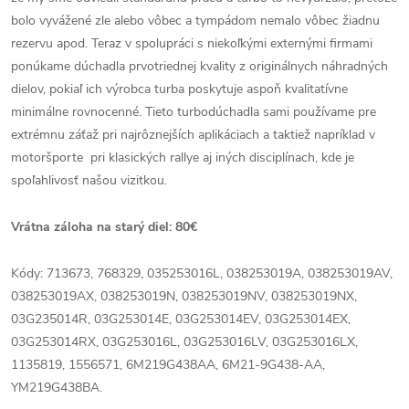
bolo vyvážené zle alebo vôbec a tympádom nemalo vôbec žiadnu
rezervu apod. Teraz v spolupráci s niekoľkými externými firmami
ponúkame dúchadla prvotriednej kvality z originálnych náhradných
dielov, pokiaľ ich výrobca turba poskytuje aspoň kvalitatívne
minimálne rovnocenné. Tieto turbodúchadla sami používame pre
extrémnu záťaž pri najrôznejších aplikáciach a taktiež napríklad v
motoršporte pri klasických rallye aj iných disciplínach, kde je
spoľahlivosť našou vizitkou.
Vrátna záloha na starý diel: 80€
Kódy: 713673, 768329, 035253016L, 038253019A, 038253019AV,
038253019AX, 038253019N, 038253019NV, 038253019NX,
03G235014R, 03G253014E, 03G253014EV, 03G253014EX,
03G253014RX, 03G253016L, 03G253016LV, 03G253016LX,
1135819, 1556571, 6M219G438AA, 6M21-9G438-AA,
YM219G438BA.