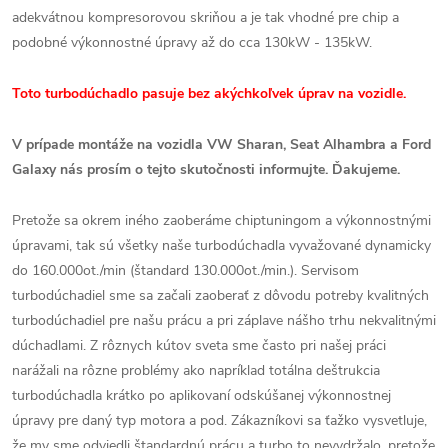
adekvátnou kompresorovou skriňou a je tak vhodné pre chip a
podobné výkonnostné úpravy až do cca 130kW - 135kW.
Toto turbodúchadlo pasuje bez akýchkoľvek úprav na vozidle.
V prípade montáže na vozidla VW Sharan, Seat Alhambra a Ford
Galaxy nás prosím o tejto skutočnosti informujte. Ďakujeme.
Pretože sa okrem iného zaoberáme chiptuningom a výkonnostnými
úpravami, tak sú všetky naše turbodúchadla vyvažované dynamicky
do 160.000ot./min (štandard 130.000ot./min.). Servisom
turbodúchadiel sme sa začali zaoberať z dôvodu potreby kvalitných
turbodúchadiel pre našu prácu a pri záplave nášho trhu nekvalitnými
dúchadlami. Z rôznych kútov sveta sme často pri našej práci
narážali na rôzne problémy ako napríklad totálna deštrukcia
turbodúchadla krátko po aplikovaní odskúšanej výkonnostnej
úpravy pre daný typ motora a pod. Zákazníkovi sa ťažko vysvetluje,
že my sme odviedli štandardnú prácu a turbo to nevydržalo, pretože