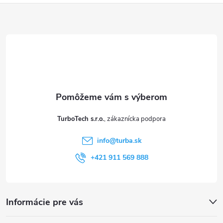
Z
á
p
ä
t
TurboTech s.r.o.
i
info
@
turba.sk
e
+421 911 569 888
Informácie pre vás