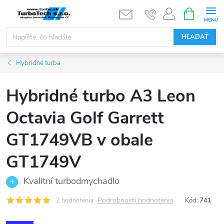
Prejsť
NÁKUPN
KOŠÍK
na
obsah
HĽADAŤ
Hybridné turba
Hybridné turbo A3 Leon
Octavia Golf Garrett
GT1749VB v obale
GT1749V
Kvalitní turbodmychadlo
Podrobnosti hodnotenia
2 hodnotenia
Kód:
741