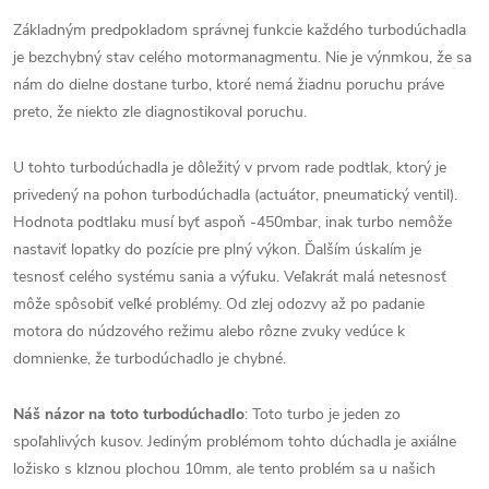
Základným predpokladom správnej funkcie každého turbodúchadla
je bezchybný stav celého motormanagmentu. Nie je výnmkou, že sa
nám do dielne dostane turbo, ktoré nemá žiadnu poruchu práve
preto, že niekto zle diagnostikoval poruchu.
U tohto turbodúchadla je dôležitý v prvom rade podtlak, ktorý je
privedený na pohon turbodúchadla (actuátor, pneumatický ventil).
Hodnota podtlaku musí byť aspoň -450mbar, inak turbo nemôže
nastaviť lopatky do pozície pre plný výkon. Ďalším úskalím je
tesnosť celého systému sania a výfuku. Veľakrát malá netesnosť
môže spôsobiť veľké problémy. Od zlej odozvy až po padanie
motora do núdzového režimu alebo rôzne zvuky vedúce k
domnienke, že turbodúchadlo je chybné.
Náš názor na toto turbodúchadlo
: Toto turbo je jeden zo
spoľahlivých kusov. Jediným problémom tohto dúchadla je axiálne
ložisko s klznou plochou 10mm, ale tento problém sa u našich