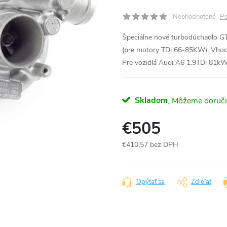
Po
Neohodnotené
Špeciálne nové turbodúchadlo G
(pre motory TDi 66-85KW). Vhod
Pre vozidlá Audi A6 1.9TDi 81
Skladom
€505
€410,57 bez DPH
Jednotková
cena:
Opýtať sa
Zdieľať