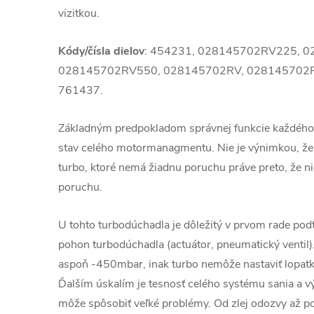
vizitkou.
Kódy/čísla dielov
: 454231, 028145702RV225, 
028145702RV550, 028145702RV, 028145702R
761437.
Základným predpokladom správnej funkcie každého
stav celého motormanagmentu. Nie je výnimkou, že
turbo, ktoré nemá žiadnu poruchu práve preto, že ni
poruchu.
U tohto turbodúchadla je dôležitý v prvom rade podt
pohon turbodúchadla (actuátor, pneumatický ventil)
aspoň -450mbar, inak turbo nemôže nastaviť lopatky
Ďalším úskalím je tesnosť celého systému sania a v
môže spôsobiť veľké problémy. Od zlej odozvy až 