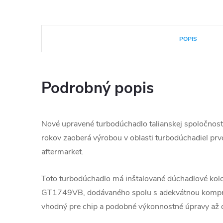
POPIS
Podrobný popis
Nové upravené turbodúchadlo talianskej spoločnosti
rokov zaoberá výrobou v oblasti turbodúchadiel prvo
aftermarket.
Toto turbodúchadlo má inštalované dúchadlové kol
GT1749VB, dodávaného spolu s adekvátnou kompre
vhodný pre chip a podobné výkonnostné úpravy a