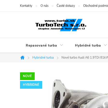
Prejsť
Kontakty
O nás
Časté dotazy
Obchodné podmi
na
obsah
Repasované turba
Hybridné turba
Hybridné turba
Nové turbo Audi A6 1.9TDi 81
Domov
NOVÉ
HYBRIDNÉ