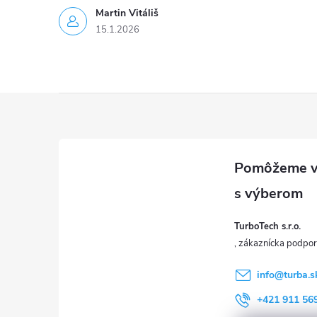
Martin Vitáliš
15.1.2026
Z
á
p
ä
TurboTech s.r.o.
t
i
info
@
turba.s
+421 911 56