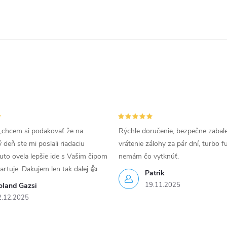
,chcem si podakovať že na
Rýchle doručenie, bezpečne zabal
deň ste mi poslali riadaciu
vrátenie zálohy za pár dní, turbo f
uto ovela lepšie ide s Vašim čipom
nemám čo vytknúť.
tartuje. Dakujem len tak dalej 👍
Patrik
19.11.2025
oland Gazsi
2.12.2025