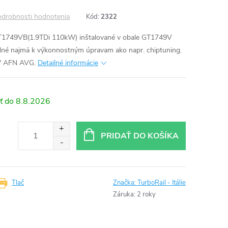
drobnosti hodnotenia
Kód:
2322
T1749VB(1.9TDi 110kW) inštalované v obale GT1749V
né najmä k výkonnostným úpravam ako napr. chiptuning.
kW AFN AVG.
Detailné informácie
8.8.2026
PRIDAŤ DO KOŠÍKA
Tlač
Značka:
TurboRail - Itálie
Záruka
:
2 roky