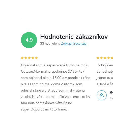
Hodnotenie zákazníkov
4,9
33 hodnotení
Zobraziť recenzie
Objednal som si repasované turbo na moju
Dobrý den
Octaviu.Maximálna spokojnosť.V štvrtok
dohodnutý 
som objednal okolo 15.00 a v pondelok ráno
jednotku.a
o 9.00 som ho mal doma.V utorok som
aj lepšie š
odoslal staré a v stredu som mal vrátenu
R
zálohu.Nové turbo mi prišlo zabalené ako by
1
tam bola porcelánová váza,úplne
super.Odporúčam túto firmu.