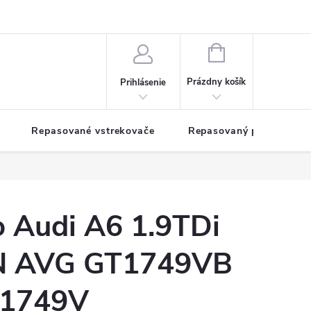
NÁKUPNÝ
KOŠÍK
Prázdny košík
Prihlásenie
Repasované vstrekovače
Repasovaný pohon TDM
o Audi A6 1.9TDi
 AVG GT1749VB
T1749V