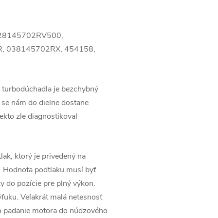
028145702RV500,
, 038145702RX, 454158,
 turbodúchadla je bezchybný
 se nám do dielne dostane
ekto zle diagnostikoval
lak, ktorý je privedený na
. Hodnota podtlaku musí byť
 do pozície pre plný výkon.
ýfuku. Veľakrát malá netesnosť
po padanie motora do núdzového