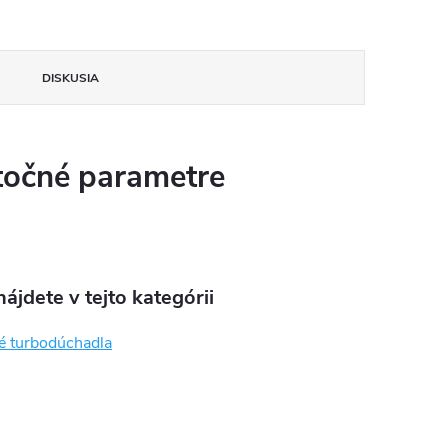
DISKUSIA
očné parametre
ájdete v tejto kategórii
é turbodúchadla