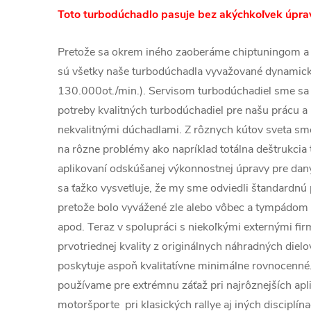
Toto turbodúchadlo pasuje bez akýchkoľvek úprav
Pretože sa okrem iného zaoberáme chiptuningom a
sú všetky naše turbodúchadla vyvažované dynamic
130.000ot./min.). Servisom turbodúchadiel sme sa 
potreby kvalitných turbodúchadiel pre našu prácu a 
nekvalitnými dúchadlami. Z rôznych kútov sveta sme 
na rôzne problémy ako napríklad totálna deštrukcia
aplikovaní odskúšanej výkonnostnej úpravy pre dan
sa ťažko vysvetluje, že my sme odviedli štandardnú 
pretože bolo vyvážené zle alebo vôbec a tympádom
apod. Teraz v spolupráci s niekoľkými externými f
prvotriednej kvality z originálnych náhradných dielo
poskytuje aspoň kvalitatívne minimálne rovnocenné
používame pre extrémnu záťaž pri najrôznejších apli
motoršporte pri klasických rallye aj iných disciplín