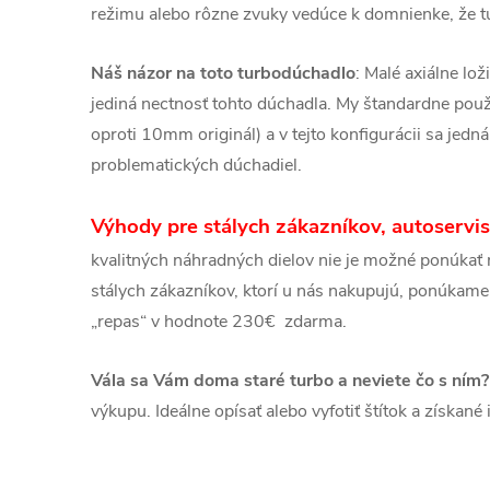
režimu alebo rôzne zvuky vedúce k domnienke, že t
Náš názor na toto turbodúchadlo
: Malé axiálne lož
jediná nectnosť tohto dúchadla. My štandardne pou
oproti 10mm originál) a v tejto konfigurácii sa jedn
problematických dúchadiel.
Výhody pre stálych zákazníkov, autoservi
kvalitných náhradných dielov nie je možné ponúkať n
stálych zákazníkov, ktorí u nás nakupujú, ponúkame
„repas“ v hodnote 230€ zdarma.
Vála sa Vám doma staré turbo a neviete čo s ním?
výkupu. Ideálne opísať alebo vyfotiť štítok a získan