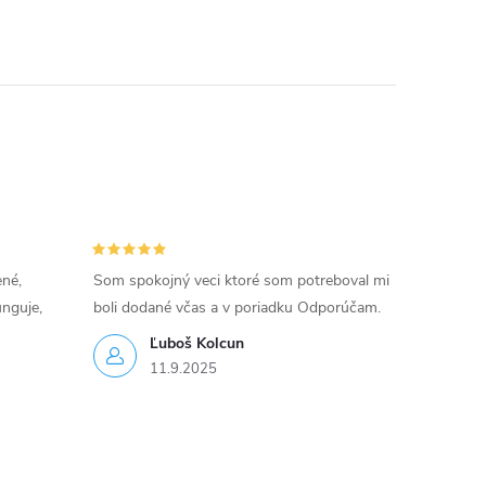
ené,
Som spokojný veci ktoré som potreboval mi
unguje,
boli dodané včas a v poriadku Odporúčam.
Ľuboš Kolcun
11.9.2025