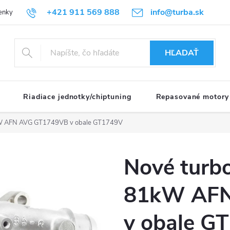
+421 911 569 888
info@turba.sk
enky
GDPR
HĽADAŤ
Riadiace jednotky/chiptuning
Repasované motory
kW AFN AVG GT1749VB v obale GT1749V
Nové turb
81kW AFN
v obale G