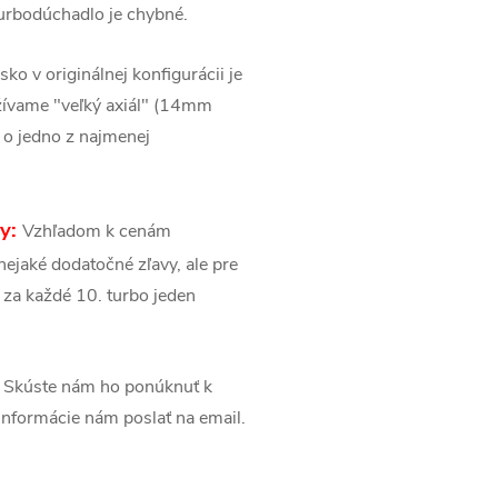
urbodúchadlo je chybné.
isko v originálnej konfigurácii je
žívame "veľký axiál" (14mm
á o jedno z najmenej
sy:
Vzhľadom k cenám
ejaké dodatočné zľavy, ale pre
 za každé 10. turbo jeden
Skúste nám ho ponúknuť k
é informácie nám poslať na email.