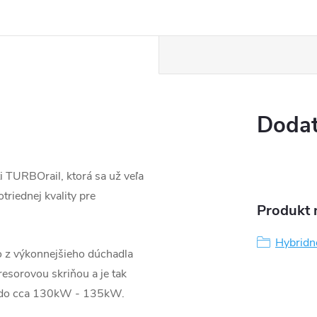
Dodat
 TURBOrail, ktorá sa už veľa
triednej kvality pre
Produkt n
Hybridn
o z výkonnejšieho dúchadla
sorovou skriňou a je tak
ž do cca 130kW - 135kW.