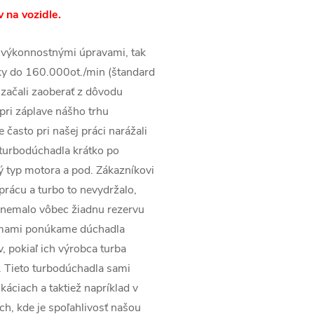
 na vozidle.
 výkonnostnými úpravami, tak
ky do 160.000ot./min (štandard
začali zaoberať z dôvodu
pri záplave nášho trhu
často pri našej práci narážali
 turbodúchadla krátko po
ý typ motora a pod. Zákazníkovi
prácu a turbo to nevydržalo,
 nemalo vôbec žiadnu rezervu
irmami ponúkame dúchadla
v, pokiaľ ich výrobca turba
. Tieto turbodúchadla sami
káciach a taktiež napríklad v
ach, kde je spoľahlivosť našou