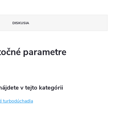
DISKUSIA
očné parametre
ájdete v tejto kategórii
é turbodúchadla