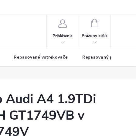
NÁKUPNÝ
KOŠÍK
Prázdny košík
Prihlásenie
Repasované vstrekovače
Repasovaný pohon TDM
o Audi A4 1.9TDi
 GT1749VB v
1749V