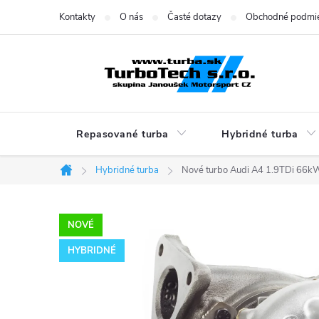
Prejsť
Kontakty
O nás
Časté dotazy
Obchodné podmi
na
obsah
Repasované turba
Hybridné turba
Hybridné turba
Nové turbo Audi A4 1.9TDi 66
Domov
NOVÉ
HYBRIDNÉ