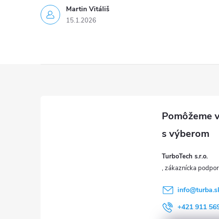
Martin Vitáliš
15.1.2026
Z
á
p
ä
TurboTech s.r.o.
t
i
info
@
turba.s
+421 911 56