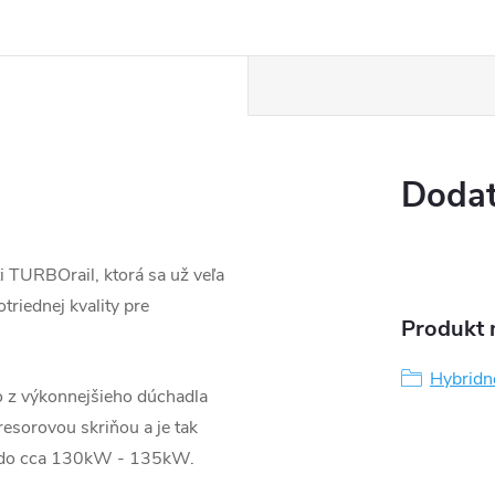
Dodat
 TURBOrail, ktorá sa už veľa
triednej kvality pre
Produkt n
Hybridn
o z výkonnejšieho dúchadla
sorovou skriňou a je tak
ž do cca 130kW - 135kW.