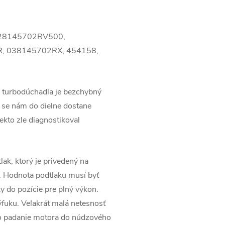
028145702RV500,
, 038145702RX, 454158,
 turbodúchadla je bezchybný
 se nám do dielne dostane
ekto zle diagnostikoval
lak, ktorý je privedený na
. Hodnota podtlaku musí byť
 do pozície pre plný výkon.
ýfuku. Veľakrát malá netesnosť
po padanie motora do núdzového