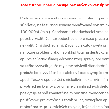
Toto turbodúchadlo pasuje bez akýchkoľvek úprav
Pretože sa okrem iného zaoberáme chiptuningom a
sú všetky naše turbodúchadla vyvažované dynamic
130.000ot./min.). Servisom turbodúchadiel sme sa 
potreby kvalitných turbodúchadiel pre našu prácu a 
nekvalitnými dúchadlami. Z rôznych kútov sveta sme 
na rôzne problémy ako napríklad totálna deštrukcia
aplikovaní odskúšanej výkonnostnej úpravy pre dan
sa ťažko vysvetluje, že my sme odviedli štandardnú 
pretože bolo vyvážené zle alebo vôbec a tympádom
apod. Teraz v spolupráci s niekoľkými externými f
prvotriednej kvality z originálnych náhradných dielo
poskytuje aspoň kvalitatívne minimálne rovnocenné
používame pre extrémnu záťaž pri najrôznejších apli
motoršporte pri klasických rallye aj iných disciplín