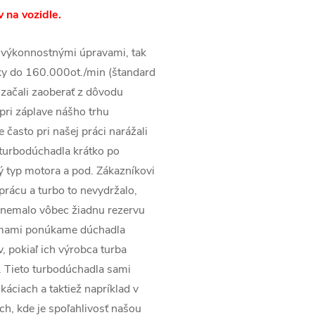
 na vozidle.
 výkonnostnými úpravami, tak
ky do 160.000ot./min (štandard
začali zaoberať z dôvodu
pri záplave nášho trhu
často pri našej práci narážali
 turbodúchadla krátko po
ý typ motora a pod. Zákazníkovi
prácu a turbo to nevydržalo,
 nemalo vôbec žiadnu rezervu
irmami ponúkame dúchadla
v, pokiaľ ich výrobca turba
. Tieto turbodúchadla sami
káciach a taktiež napríklad v
ach, kde je spoľahlivosť našou