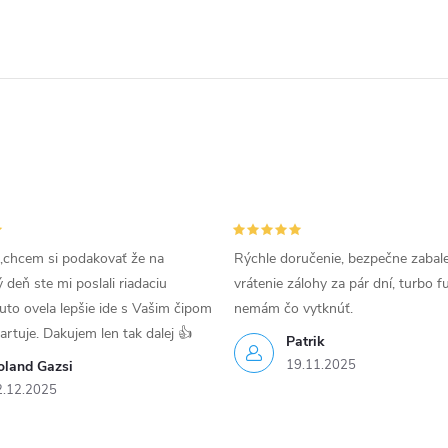
,chcem si podakovať že na
Rýchle doručenie, bezpečne zabal
deň ste mi poslali riadaciu
vrátenie zálohy za pár dní, turbo f
uto ovela lepšie ide s Vašim čipom
nemám čo vytknúť.
tartuje. Dakujem len tak dalej 👍
Patrik
19.11.2025
oland Gazsi
2.12.2025