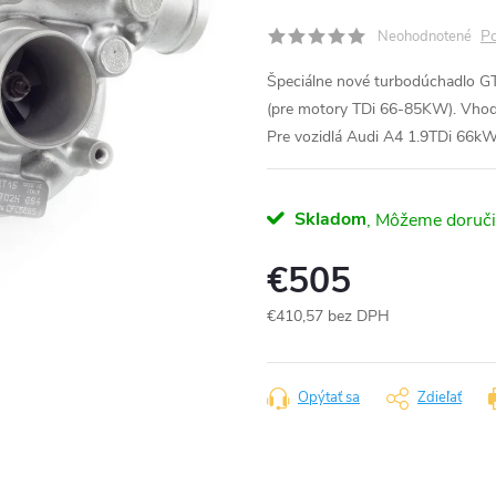
Po
Neohodnotené
Špeciálne nové turbodúchadlo G
(pre motory TDi 66-85KW). Vhod
Pre vozidlá Audi A4 1.9TDi 66
Skladom
€505
€410,57 bez DPH
Jednotková
cena:
Opýtať sa
Zdieľať