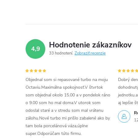
Hodnotenie zákazníkov
4,9
33 hodnotení
Zobraziť recenzie
Objednal som si repasované turbo na moju
Dobrý den
Octaviu.Maximálna spokojnosť.V štvrtok
dohodnutý 
som objednal okolo 15.00 a v pondelok ráno
jednotku.a
o 9.00 som ho mal doma.V utorok som
aj lepšie š
odoslal staré a v stredu som mal vrátenu
R
zálohu.Nové turbo mi prišlo zabalené ako by
1
tam bola porcelánová váza,úplne
super.Odporúčam túto firmu.