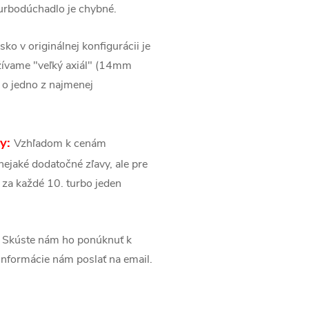
urbodúchadlo je chybné.
isko v originálnej konfigurácii je
žívame "veľký axiál" (14mm
á o jedno z najmenej
sy:
Vzhľadom k cenám
ejaké dodatočné zľavy, ale pre
 za každé 10. turbo jeden
Skúste nám ho ponúknuť k
é informácie nám poslať na email.