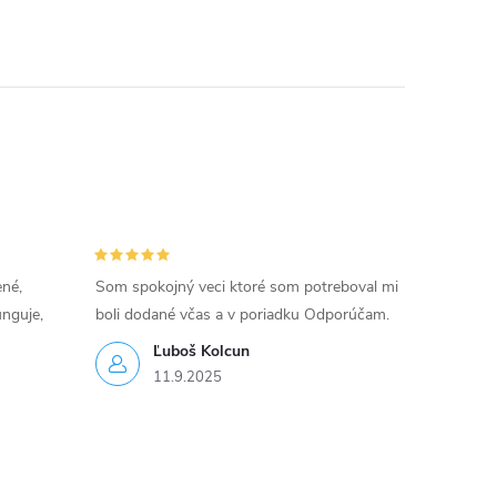
ené,
Som spokojný veci ktoré som potreboval mi
unguje,
boli dodané včas a v poriadku Odporúčam.
Ľuboš Kolcun
11.9.2025