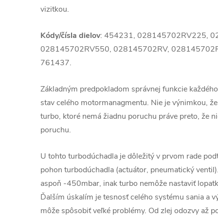
vizitkou.
Kódy/čísla dielov
: 454231, 028145702RV225, 
028145702RV550, 028145702RV, 028145702R
761437.
Základným predpokladom správnej funkcie každého
stav celého motormanagmentu. Nie je výnimkou, že
turbo, ktoré nemá žiadnu poruchu práve preto, že ni
poruchu.
U tohto turbodúchadla je dôležitý v prvom rade podt
pohon turbodúchadla (actuátor, pneumatický ventil)
aspoň -450mbar, inak turbo nemôže nastaviť lopatky
Ďalším úskalím je tesnosť celého systému sania a v
môže spôsobiť veľké problémy. Od zlej odozvy až 