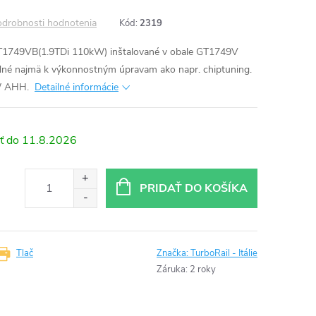
drobnosti hodnotenia
Kód:
2319
T1749VB(1.9TDi 110kW) inštalované v obale GT1749V
né najmä k výkonnostným úpravam ako napr. chiptuning.
kW AHH.
Detailné informácie
11.8.2026
PRIDAŤ DO KOŠÍKA
Tlač
Značka:
TurboRail - Itálie
Záruka
:
2 roky