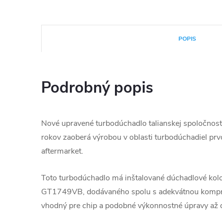
POPIS
Podrobný popis
Nové upravené turbodúchadlo talianskej spoločnosti
rokov zaoberá výrobou v oblasti turbodúchadiel prvo
aftermarket.
Toto turbodúchadlo má inštalované dúchadlové kol
GT1749VB, dodávaného spolu s adekvátnou kompre
vhodný pre chip a podobné výkonnostné úpravy a