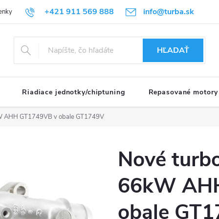
+421 911 569 888
info@turba.sk
enky
GDPR
HĽADAŤ
Riadiace jednotky/chiptuning
Repasované motory
kW AHH GT1749VB v obale GT1749V
Nové turb
66kW AHH
obale GT