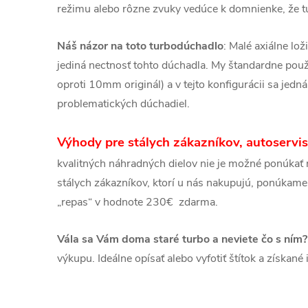
režimu alebo rôzne zvuky vedúce k domnienke, že t
Náš názor na toto turbodúchadlo
: Malé axiálne lož
jediná nectnosť tohto dúchadla. My štandardne pou
oproti 10mm originál) a v tejto konfigurácii sa jedn
problematických dúchadiel.
Výhody pre stálych zákazníkov, autoservi
kvalitných náhradných dielov nie je možné ponúkať n
stálych zákazníkov, ktorí u nás nakupujú, ponúkame
„repas“ v hodnote 230€ zdarma.
Vála sa Vám doma staré turbo a neviete čo s ním?
výkupu. Ideálne opísať alebo vyfotiť štítok a získan