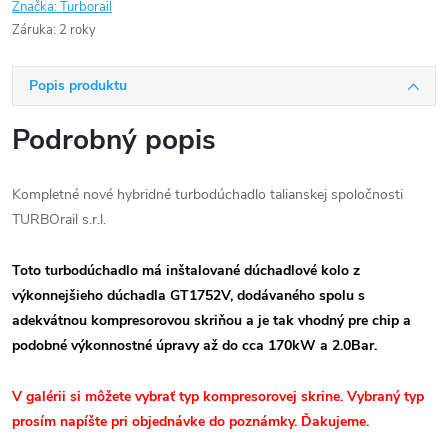
Značka:
Turborail
Záruka
:
2 roky
Popis produktu
Podrobný popis
Kompletné nové hybridné turbodúchadlo talianskej spoločnosti
TURBOrail s.r.l.
Toto turbodúchadlo má inštalované dúchadlové kolo z
výkonnejšieho dúchadla GT1752V, dodávaného spolu s
adekvátnou kompresorovou skriňou a je tak vhodný pre chip a
podobné výkonnostné úpravy až do cca 170kW a 2.0Bar.
V galérii si môžete vybrať typ kompresorovej skrine. Vybraný typ
prosím napíšte pri objednávke do poznámky. Ďakujeme.