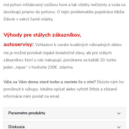
má pohon inštalovaný osičkou hore a tak všetky nečistoty a voda sa
dostávajú priamo do pohonu. O tejto problematike pojednáva hlbšie
článok v sekcii časté otázky.
Výhody pre stálych zákazníkov,
autoservisy:
Vzhľadom k cenám kvalitných náhradných dielov
nie je možné ponúkať nejaké dodatočné zľavy, ale pre stálych
zákazníkov, ktorí u nás nakupujú, ponúkame za každé 10. turbo
jeden „repas“ v hodnote 230€ zdarma.
Vála sa Vám doma staré turbo a neviete čo s ním?
Skúste nám ho
ponúknuť k výkupu. Ideálne opísať alebo vyfotiť štítok a získané
informácie nám poslať na email.
Parametre produktu
Diskusia