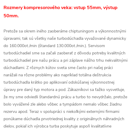
Rozmery kompresorového veka: vstup 55mm, výstup
50mm.
Pretože sa okrem iného zaoberáme chiptuningom a výkonnostnými
úpravami, tak sú všetky naše turbodúchadla vyvažované dynamicky
do 160.000ot./min (štandard 130.000ot./min.). Servisom
turbodúchadiel sme sa začali zaoberať z dôvodu potreby kvalitných
turbodúchadiel pre našu prácu a pri záplave nášho trhu nekvalitnými
dúchadlami. Z rôznych kútov sveta sme často pri našej práci
narážali na rôzne problémy ako napríklad totálna deštrukcia
turbodúchadla krátko po aplikovaní odskúšanej výkonnostnej
úpravy pre daný typ motora a pod. Zákazníkovi sa ťažko vysvetluje,
že my sme odviedli štandardnú prácu a turbo to nevydržalo, pretože
bolo vyvážené zle alebo vôbec a tympádom nemalo vôbec žiadnu
rezervu apod. Teraz v spolupráci s niekoľkými externými firmami
ponúkame dúchadla prvotriednej kvality z originálnych náhradných
dielov, pokiaľ ich výrobca turba poskytuje aspoň kvalitatívne