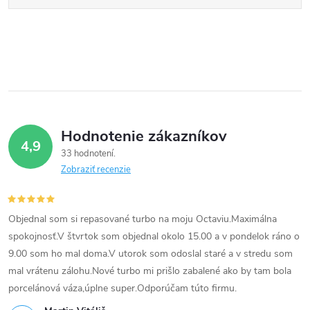
Hodnotenie zákazníkov
4,9
33 hodnotení
Zobraziť recenzie
Objednal som si repasované turbo na moju Octaviu.Maximálna
spokojnosť.V štvrtok som objednal okolo 15.00 a v pondelok ráno o
9.00 som ho mal doma.V utorok som odoslal staré a v stredu som
mal vrátenu zálohu.Nové turbo mi prišlo zabalené ako by tam bola
porcelánová váza,úplne super.Odporúčam túto firmu.