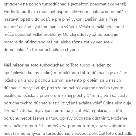
privedený na pohon turbodúchadla (actuátor, pneumatický ventil).
Hodnota podtlaku musí byť aspoň -450mbar, inak turbo nemôže
nastaviť lopatky do pozície pre plný výkon. Ďalším úskalím je
tesnosť celého systému sania a výfuku. Veľakrát malá netesnosť
môže spôsobiť veľké problémy. Od zlej odozvy až po padanie
motora do núdzového režimu alebo rôzne zvuky vedúce k
domnienke, že turbodúchadlo je chybné.
Náš názor na toto turbodúchadlo
: Toto turbo je jeden zo
spoľahlivých kusov. Jediným problémom tohto dúchadla je axiálne
ložisko s klznou plochou 10mm, ale tento problém sa u našich
dúchadiel nevyskytuje, pretože ho nahradzujeme novším typom
axiálneho ložiska s priemerom klznej plochy 14mm a tým sa častá
porucha týchto dúchadiel tzv. "zvýšená axiálna vôľa" úplne eliminuje.
Druhá často sa objavujúca porucha je zatuhlá regulácia, ale túto
poruchu nedokážeme z titulu opravy dúchadla odstrániť. Môžeme
maximálne doporučiť spodný kryt pod motorom, aby sa zabránilo
neustálemu omývaniu turbodúchadla vodou. Bohužiaľ toto dúchadlo