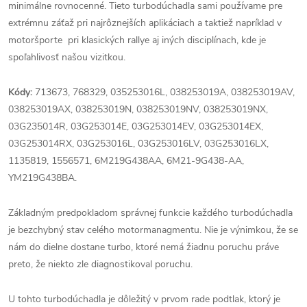
minimálne rovnocenné. Tieto turbodúchadla sami používame pre
extrémnu záťaž pri najrôznejších aplikáciach a taktiež napríklad v
motoršporte pri klasických rallye aj iných disciplínach, kde je
spoľahlivosť našou vizitkou.
Kódy:
713673, 768329, 035253016L, 038253019A, 038253019AV,
038253019AX, 038253019N, 038253019NV, 038253019NX,
03G235014R, 03G253014E, 03G253014EV, 03G253014EX,
03G253014RX, 03G253016L, 03G253016LV, 03G253016LX,
1135819, 1556571, 6M219G438AA, 6M21-9G438-AA,
YM219G438BA.
Základným predpokladom správnej funkcie každého turbodúchadla
je bezchybný stav celého motormanagmentu. Nie je výnimkou, že se
nám do dielne dostane turbo, ktoré nemá žiadnu poruchu práve
preto, že niekto zle diagnostikoval poruchu.
U tohto turbodúchadla je dôležitý v prvom rade podtlak, ktorý je