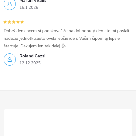
Martin Vitáliš
15.1.2026
Dobrý den,chcem si podakovať že na dohodnutý deň ste mi poslali
riadaciu jednotku.auto ovela lepšie ide s Vašim čipom aj lepšie
štartuje. Dakujem len tak dalej 👍
Roland Gazsi
12.12.2025
Z
á
p