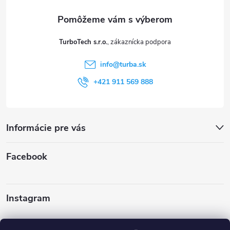
ä
t
TurboTech s.r.o.
i
info
@
turba.sk
e
+421 911 569 888
Informácie pre vás
Facebook
Instagram
Sledovať na Instagrame