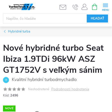
Prejsť
NÁKUPN
KOŠÍK
na
obsah
HĽADAŤ
Hybridné turba
Nové hybridné turbo Seat
Ibiza 1.9TDi 96kW ASZ
GT1752V s veľkým sánim
Kvalitní hybridní turbodmychadlo
Podrobnosti hodnotenia
Neohodnotené
Kód:
2496
NOVÉ