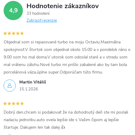
Hodnotenie zákazníkov
4,9
33 hodnotení
Zobraziť recenzie
Objednal som si repasované turbo na moju Octaviu.Maximálna
spokojnosť.V štvrtok som objednal okolo 15.00 a v pondelok ráno o
9.00 som ho mal doma.V utorok som odoslal staré a v stredu som
mal vrátenu zálohu.Nové turbo mi prišlo zabalené ako by tam bola
porcelánová váza,úplne super.Odporúčam túto firmu.
Martin Vitáliš
15.1.2026
Dobrý den,chcem si podakovať že na dohodnutý deň ste mi poslali
riadaciu jednotku.auto ovela lepšie ide s Vašim čipom aj lepšie
štartuje. Dakujem len tak dalej 👍