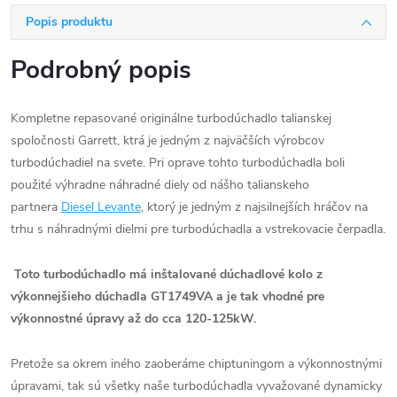
Popis produktu
Podrobný popis
Kompletne repasované originálne turbodúchadlo talianskej
spoločnosti Garrett, ktrá je jedným z najväčších výrobcov
turbodúchadiel na svete. Pri oprave tohto turbodúchadla boli
použité výhradne náhradné diely od nášho talianskeho
partnera
Diesel Levante
, ktorý je jedným z najsilnejších hráčov na
trhu s náhradnými dielmi pre turbodúchadla a vstrekovacie čerpadla.
Toto turbodúchadlo má inštalované dúchadlové kolo z
výkonnejšieho dúchadla GT1749VA a je tak vhodné pre
výkonnostné úpravy až do cca 120-125kW.
Pretože sa okrem iného zaoberáme chiptuningom a výkonnostnými
úpravami, tak sú všetky naše turbodúchadla vyvažované dynamicky