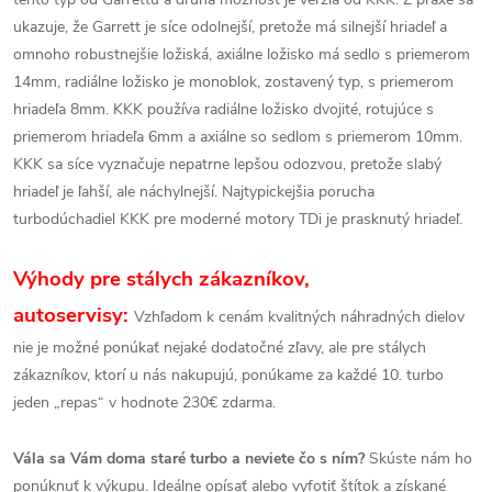
ukazuje, že Garrett je síce odolnejší, pretože má silnejší hriadeľ a
omnoho robustnejšie ložiská, axiálne ložisko má sedlo s priemerom
14mm, radiálne ložisko je monoblok, zostavený typ, s priemerom
hriadeľa 8mm.
KKK používa radiálne ložisko dvojité, rotujúce s
priemerom hriadeľa 6mm a axiálne so sedlom s priemerom 10mm.
KKK sa síce vyznačuje nepatrne lepšou odozvou, pretože slabý
hriadeľ je ľahší, ale náchylnejší. Najtypickejšia porucha
turbodúchadiel KKK pre moderné motory TDi je prasknutý hriadeľ.
Výhody pre stálych zákazníkov,
autoservisy:
Vzhľadom k cenám kvalitných náhradných dielov
nie je možné ponúkať nejaké dodatočné zľavy, ale pre stálych
zákazníkov, ktorí u nás nakupujú, ponúkame za každé 10. turbo
jeden „repas“ v hodnote 230€ zdarma.
Vála sa Vám doma staré turbo a neviete čo s ním?
Skúste nám ho
ponúknuť k výkupu. Ideálne opísať alebo vyfotiť štítok a získané