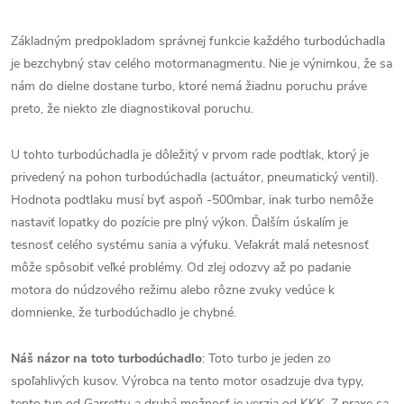
Základným predpokladom správnej funkcie každého turbodúchadla
je bezchybný stav celého motormanagmentu. Nie je výnimkou, že sa
nám do dielne dostane turbo, ktoré nemá žiadnu poruchu práve
preto, že niekto zle diagnostikoval poruchu.
U tohto turbodúchadla je dôležitý v prvom rade podtlak, ktorý je
privedený na pohon turbodúchadla (actuátor, pneumatický ventil).
Hodnota podtlaku musí byť aspoň -500mbar, inak turbo nemôže
nastaviť lopatky do pozície pre plný výkon. Ďalším úskalím je
tesnosť celého systému sania a výfuku. Veľakrát malá netesnosť
môže spôsobiť veľké problémy. Od zlej odozvy až po padanie
motora do núdzového režimu alebo rôzne zvuky vedúce k
domnienke, že turbodúchadlo je chybné.
Náš názor na toto turbodúchadlo
:
Toto turbo je jeden zo
spoľahlivých kusov. Výrobca na tento motor osadzuje dva typy,
tento typ od Garrettu a druhá možnosť je verzia od KKK.
Z praxe sa