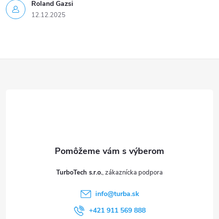
Roland Gazsi
12.12.2025
Z
á
p
ä
t
TurboTech s.r.o.
i
info
@
turba.sk
e
+421 911 569 888