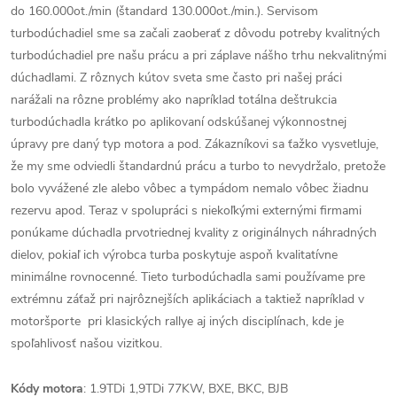
do 160.000ot./min (štandard 130.000ot./min.). Servisom
turbodúchadiel sme sa začali zaoberať z dôvodu potreby kvalitných
turbodúchadiel pre našu prácu a pri záplave nášho trhu nekvalitnými
dúchadlami. Z rôznych kútov sveta sme často pri našej práci
narážali na rôzne problémy ako napríklad totálna deštrukcia
turbodúchadla krátko po aplikovaní odskúšanej výkonnostnej
úpravy pre daný typ motora a pod. Zákazníkovi sa ťažko vysvetluje,
že my sme odviedli štandardnú prácu a turbo to nevydržalo, pretože
bolo vyvážené zle alebo vôbec a tympádom nemalo vôbec žiadnu
rezervu apod. Teraz v spolupráci s niekoľkými externými firmami
ponúkame dúchadla prvotriednej kvality z originálnych náhradných
dielov, pokiaľ ich výrobca turba poskytuje aspoň kvalitatívne
minimálne rovnocenné. Tieto turbodúchadla sami používame pre
extrémnu záťaž pri najrôznejších aplikáciach a taktiež napríklad v
motoršporte pri klasických rallye aj iných disciplínach, kde je
spoľahlivosť našou vizitkou.
Kódy motora
: 1.9TDi 1,9TDi 77KW, BXE, BKC, BJB