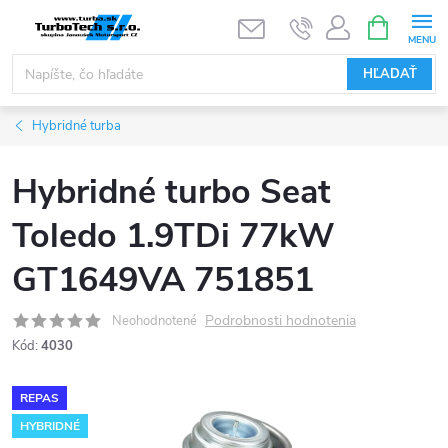
Prejsť
NÁKUPN
KOŠÍK
na
obsah
HĽADAŤ
Hybridné turba
Hybridné turbo Seat
Toledo 1.9TDi 77kW
GT1649VA 751851
Podrobnosti hodnotenia
Neohodnotené
Kód:
4030
REPAS
HYBRIDNÉ