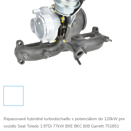
Repasované hybridné turbodúchadlo s potenciálom do 120kW pre
vozidlo Seat Toledo 1.9TDi 77kW BXE BKC BJB Garrett 751851