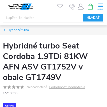
Prejsť
NÁKUPN
KOŠÍK
na
obsah
HĽADAŤ
Hybridné turba
Hybridné turbo Seat
Cordoba 1.9TDi 81KW
AFN ASV GT1752V v
obale GT1749V
Podrobnosti hodnotenia
Neohodnotené
Kód:
3986
REPAS