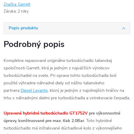
Značka:
Garrett
Záruka
:
2 roky
Popis produktu
Podrobný popis
Kompletne repasované originálne turbodúchadlo talianskej
spoločnosti Garrett, ktrá je jedným z najväčších výrobcov
turbodúchadiel na svete. Pri oprave tohto turbodúchadla boli
použité výhradne náhradné diely od nášho talianskeho
partnera
Diesel Levante
, ktorý je jedným z najsilnejších hráčov na
trhu s náhradnými dielmi pre turbodúchadla a vstrekovacie čerpadla.
Upravené hybridné turbodúchadlo GT1752V
pre výkonnostné
úpravy, konštruované pre max. tlak 2.0Bar.
Toto hybridné
turbodúchadlo má inštalované dúchadlové kolo z výkonnejšieho