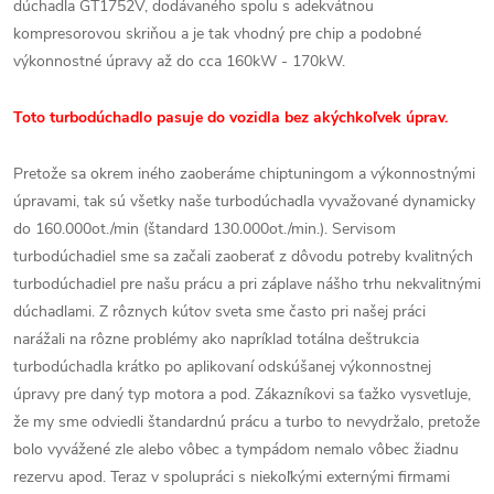
dúchadla GT1752V, dodávaného spolu s adekvátnou
kompresorovou skriňou a je tak vhodný pre chip a podobné
výkonnostné úpravy až do cca 160kW - 170kW.
Toto turbodúchadlo pasuje do vozidla bez akýchkoľvek úprav.
Pretože sa okrem iného zaoberáme chiptuningom a výkonnostnými
úpravami, tak sú všetky naše turbodúchadla vyvažované dynamicky
do 160.000ot./min (štandard 130.000ot./min.). Servisom
turbodúchadiel sme sa začali zaoberať z dôvodu potreby kvalitných
turbodúchadiel pre našu prácu a pri záplave nášho trhu nekvalitnými
dúchadlami. Z rôznych kútov sveta sme často pri našej práci
narážali na rôzne problémy ako napríklad totálna deštrukcia
turbodúchadla krátko po aplikovaní odskúšanej výkonnostnej
úpravy pre daný typ motora a pod. Zákazníkovi sa ťažko vysvetluje,
že my sme odviedli štandardnú prácu a turbo to nevydržalo, pretože
bolo vyvážené zle alebo vôbec a tympádom nemalo vôbec žiadnu
rezervu apod. Teraz v spolupráci s niekoľkými externými firmami