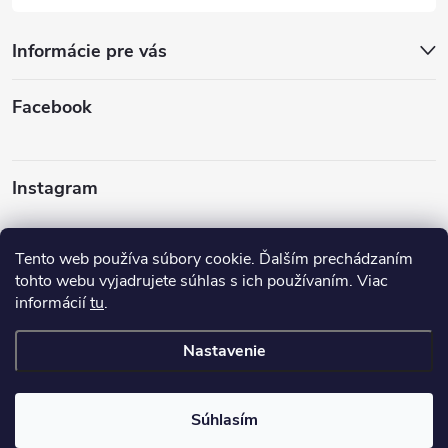
Informácie pre vás
Facebook
Instagram
Sledovať na Instagrame
Tento web používa súbory cookie. Ďalším prechádzaním
tohto webu vyjadrujete súhlas s ich používaním. Viac
informácií
tu
.
Nastavenie
Copyright 2026
Turbodúchadla TurboTech s.r.o.
. Všetky práva
vyhradené.
Upraviť nastavenie cookies
Súhlasím
Vytvoril Shoptet