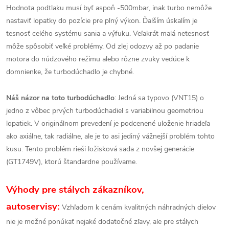
Hodnota podtlaku musí byť aspoň -500mbar, inak turbo nemôže
nastaviť lopatky do pozície pre plný výkon. Ďalším úskalím je
tesnosť celého systému sania a výfuku. Veľakrát malá netesnosť
môže spôsobiť veľké problémy. Od zlej odozvy až po padanie
motora do núdzového režimu alebo rôzne zvuky vedúce k
domnienke, že turbodúchadlo je chybné.
Náš názor na toto turbodúchadlo
: Jedná sa typovo (VNT15) o
jedno z vôbec prvých turbodúchadiel s variabilnou geometriou
lopatiek. V originálnom prevedení je podcenené uloženie hriadeľa
ako axiálne, tak radiálne, ale je to asi jediný vážnejší problém tohto
kusu. Tento problém rieši ložisková sada z novšej generácie
(GT1749V), ktorú štandardne používame.
Výhody pre stálych zákazníkov,
autoservisy:
Vzhľadom k cenám kvalitných náhradných dielov
nie je možné ponúkať nejaké dodatočné zľavy, ale pre stálych