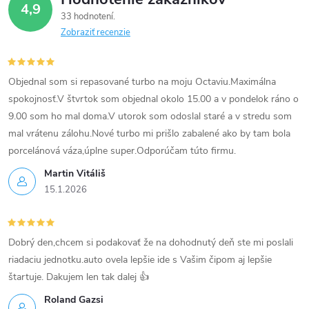
4,9
33 hodnotení
Zobraziť recenzie
Objednal som si repasované turbo na moju Octaviu.Maximálna
spokojnosť.V štvrtok som objednal okolo 15.00 a v pondelok ráno o
9.00 som ho mal doma.V utorok som odoslal staré a v stredu som
mal vrátenu zálohu.Nové turbo mi prišlo zabalené ako by tam bola
porcelánová váza,úplne super.Odporúčam túto firmu.
Martin Vitáliš
15.1.2026
Dobrý den,chcem si podakovať že na dohodnutý deň ste mi poslali
riadaciu jednotku.auto ovela lepšie ide s Vašim čipom aj lepšie
štartuje. Dakujem len tak dalej 👍
Roland Gazsi