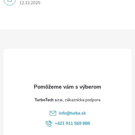
12.12.2025
Z
á
p
ä
t
TurboTech s.r.o.
i
info
@
turba.sk
e
+421 911 569 888