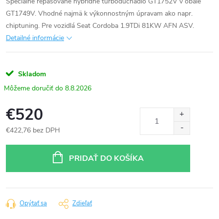
Špeciálne repasované hybridné turbodúchadlo GT1752V v obale
GT1749V. Vhodné najmä k výkonnostným úpravam ako napr.
chiptuning. Pre vozidlá Seat Cordoba 1.9TDi 81KW AFN ASV.
Detailné informácie
Skladom
8.8.2026
€520
€422,76 bez DPH
Jednotková
cena:
PRIDAŤ DO KOŠÍKA
Opýtať sa
Zdieľať