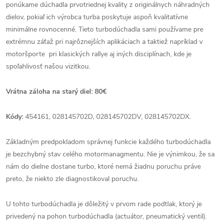
ponúkame dúchadla prvotriednej kvality z originálnych náhradných
dielov, pokiaľ ich výrobca turba poskytuje aspoň kvalitatívne
minimálne rovnocenné. Tieto turbodúchadla sami používame pre
extrémnu záťaž pri najrôznejších aplikáciach a taktiež napríklad v
motoršporte pri klasických rallye aj iných disciplínach, kde je
spoľahlivosť našou vizitkou.
Vrátna záloha na starý diel: 80€
Kódy:
454161, 028145702D, 028145702DV, 028145702DX.
Základným predpokladom správnej funkcie každého turbodúchadla
je bezchybný stav celého motormanagmentu. Nie je výnimkou, že sa
nám do dielne dostane turbo, ktoré nemá žiadnu poruchu práve
preto, že niekto zle diagnostikoval poruchu.
U tohto turbodúchadla je dôležitý v prvom rade podtlak, ktorý je
privedený na pohon turbodúchadla (actuátor, pneumatický ventil).