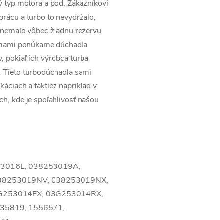
ý typ motora a pod. Zákazníkovi
prácu a turbo to nevydržalo,
 nemalo vôbec žiadnu rezervu
irmami ponúkame dúchadla
v, pokiaľ ich výrobca turba
. Tieto turbodúchadla sami
káciach a taktiež napríklad v
ach, kde je spoľahlivosť našou
53016L, 038253019A,
38253019NV, 038253019NX,
G253014EX, 03G253014RX,
35819, 1556571,