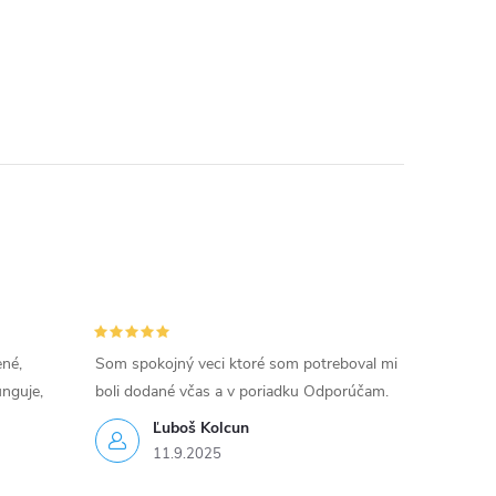
ené,
Som spokojný veci ktoré som potreboval mi
unguje,
boli dodané včas a v poriadku Odporúčam.
Ľuboš Kolcun
11.9.2025