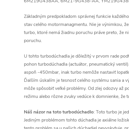
6M219G438AA, 6M21-9G438-AA, YM219G438
Základným predpokladom správnej funkcie každého
stav celého motormanagmentu. Nie je výnimkou, že
turbo, ktoré nemá žiadnu poruchu práve preto, že ni
poruchu.
U tohto turbodúchadla je dôležitý v prvom rade podt
pohon turbodúchadla (actuátor, pneumatický ventil)
aspoň -450mbar, inak turbo nemôže nastaviť lopatky
Ďalším úskalím je tesnosť celého systému sania a v
môže spôsobiť veľké problémy. Od zlej odozvy až 
režimu alebo rôzne zvuky vedúce k domnienke, že t
Náš názor na toto turbodúchadlo
: Toto turbo je j
Jediným problémom tohto dúchadla je axiálne ložis
tento problém sa u našich dúchadiel nevyskytuje, 