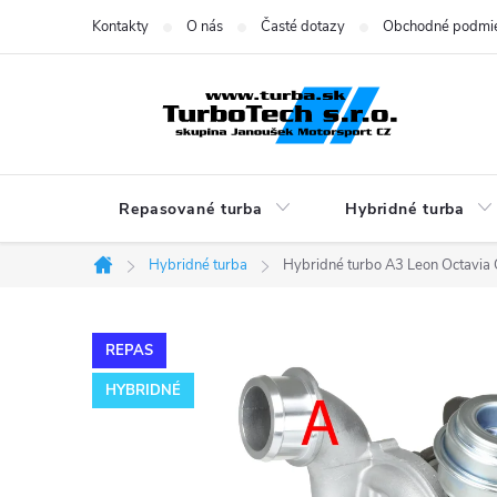
Prejsť
Kontakty
O nás
Časté dotazy
Obchodné podmi
na
obsah
Repasované turba
Hybridné turba
Hybridné turba
Hybridné turbo A3 Leon Octavia
Domov
REPAS
HYBRIDNÉ