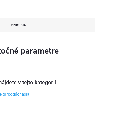
DISKUSIA
očné parametre
ájdete v tejto kategórii
é turbodúchadla