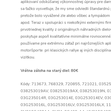
aplikovaní odskúšanej výkonnostnej úpravy pre dan
sa ťažko vysvetluje, že my sme odviedli štandardnú 
pretože bolo vyvážené zle alebo vôbec a tympádom
apod. Teraz v spolupráci s niekoľkými externými f
prvotriednej kvality z originálnych náhradných dielo
poskytuje aspoň kvalitatívne minimálne rovnocenné
používame pre extrémnu záťaž pri najrôznejších apli
motoršporte pri klasických rallye aj iných disciplín
vizitkou.
Vrátna záloha na starý diel: 80€
Kódy: 713673, 768329, 720855, 721021, 0352
038253019AV, 038253019AX, 038253019N, 0
03G235014R, 03G253014E, 03G253014EV, 03
03G253016L, 03G253016LV, 03G253016LX, 11