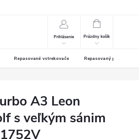
NÁKUPNÝ
KOŠÍK
Prázdny košík
Prihlásenie
Repasované vstrekovače
Repasovaný pohon TDM
turbo A3 Leon
lf s veľkým sánim
T1752V