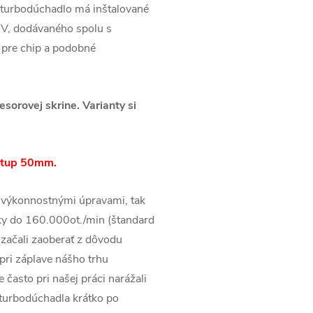
 turbodúchadlo má inštalované
V, dodávaného spolu s
 pre chip a podobné
orovej skrine. Varianty si
stup 50mm.
 výkonnostnými úpravami, tak
ky do 160.000ot./min (štandard
začali zaoberať z dôvodu
pri záplave nášho trhu
často pri našej práci narážali
 turbodúchadla krátko po