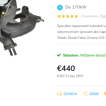
Do 170kW
Pod
2 hodnotenia
Špeciálne repasované hybridné 
výkonnostným úpravam ako napr.
Toledo Škoda Fabia Octavia VW 
Skladom
€440
€357,72 bez DPH
Jednotková
cena:
Opýtať sa
Zdieľať