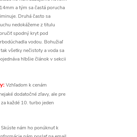
y 14mm a tým sa častá porucha
liminuje. Druhá často sa
oruchu nedokážeme z titulu
ručiť spodný kryt pod
urbodúchadla vodou. Bohužiaľ
tak všetky nečistoty a voda sa
ojednáva hlbšie článok v sekcii
y:
Vzhľadom k cenám
ejaké dodatočné zľavy, ale pre
 za každé 10. turbo jeden
Skúste nám ho ponúknuť k
é informácie nám poslať na email.