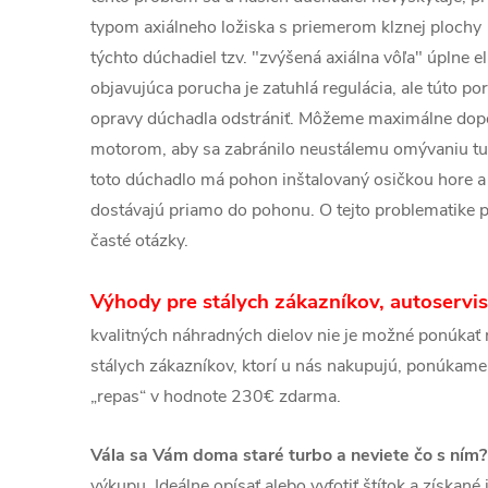
typom axiálneho ložiska s priemerom klznej ploch
týchto dúchadiel tzv. "zvýšená axiálna vôľa" úplne e
objavujúca porucha je zatuhlá regulácia, ale túto p
opravy dúchadla odstrániť. Môžeme maximálne dopo
motorom, aby sa zabránilo neustálemu omývaniu t
toto dúchadlo má pohon inštalovaný osičkou hore a 
dostávajú priamo do pohonu. O tejto problematike p
časté otázky.
Výhody pre stálych zákazníkov, autoservis
kvalitných náhradných dielov nie je možné ponúkať n
stálych zákazníkov, ktorí u nás nakupujú, ponúkame
„repas“ v hodnote 230€ zdarma.
Vála sa Vám doma staré turbo a neviete čo s ním?
výkupu. Ideálne opísať alebo vyfotiť štítok a získan