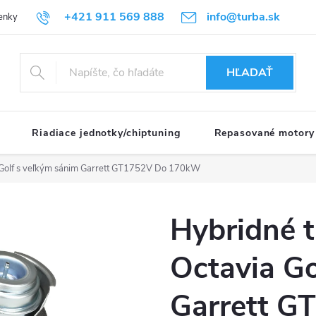
+421 911 569 888
info@turba.sk
enky
GDPR
HĽADAŤ
Riadiace jednotky/chiptuning
Repasované motory
 Golf s veľkým sánim Garrett GT1752V
Do 170kW
Hybridné 
Octavia Go
Garrett G