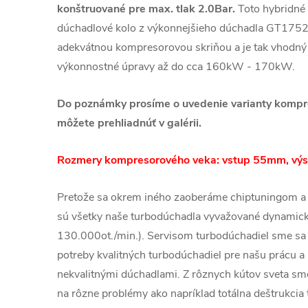
konštruované pre max. tlak 2.0Bar.
Toto hybridné
dúchadlové kolo z výkonnejšieho dúchadla GT1752
adekvátnou kompresorovou skriňou a je tak vhodný
výkonnostné úpravy až do cca 160kW - 170kW.
Do poznámky prosíme o uvedenie varianty kompres
môžete prehliadnúť v galérii.
Rozmery kompresorového veka: vstup 55mm, vý
Pretože sa okrem iného zaoberáme chiptuningom a
sú všetky naše turbodúchadla vyvažované dynamic
130.000ot./min.). Servisom turbodúchadiel sme sa 
potreby kvalitných turbodúchadiel pre našu prácu a 
nekvalitnými dúchadlami. Z rôznych kútov sveta sme 
na rôzne problémy ako napríklad totálna deštrukcia