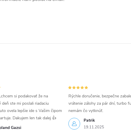
,chcem si podakovať že na
Rýchle doručenie, bezpečne zabal
deň ste mi poslali riadaciu
vrátenie zálohy za pár dní, turbo f
uto ovela lepšie ide s Vašim čipom
nemám čo vytknúť.
tartuje. Dakujem len tak dalej 👍
Patrik
19.11.2025
oland Gazsi