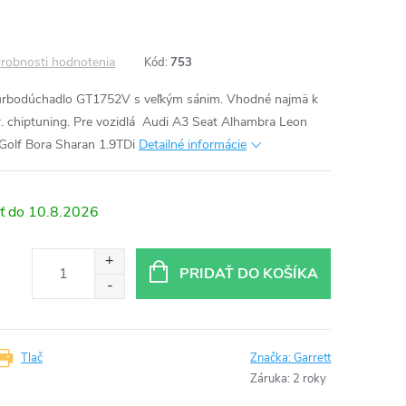
robnosti hodnotenia
Kód:
753
turbodúchadlo GT1752V s veľkým sánim. Vhodné najmä k
 chiptuning. Pre vozidlá Audi A3 Seat Alhambra Leon
Golf Bora Sharan 1.9TDi
Detailné informácie
10.8.2026
PRIDAŤ DO KOŠÍKA
Tlač
Značka:
Garrett
Záruka
:
2 roky