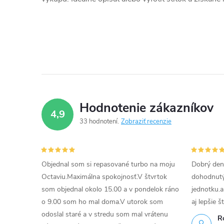
Hodnotenie zákazníkov
4,9
33 hodnotení
Zobraziť recenzie
Objednal som si repasované turbo na moju
Dobrý den
Octaviu.Maximálna spokojnosť.V štvrtok
dohodnutý 
som objednal okolo 15.00 a v pondelok ráno
jednotku.a
o 9.00 som ho mal doma.V utorok som
aj lepšie š
odoslal staré a v stredu som mal vrátenu
R