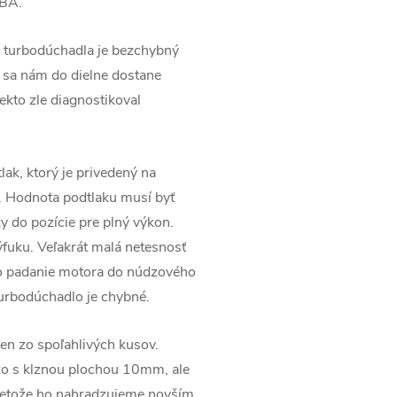
BA.
 turbodúchadla je bezchybný
 sa nám do dielne dostane
ekto zle diagnostikoval
lak, ktorý je privedený na
. Hodnota podtlaku musí byť
 do pozície pre plný výkon.
ýfuku. Veľakrát malá netesnosť
po padanie motora do núdzového
urbodúchadlo je chybné.
eden zo spoľahlivých kusov.
ko s klznou plochou 10mm, ale
pretože ho nahradzujeme novším