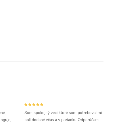
ené,
Som spokojný veci ktoré som potreboval mi
unguje,
boli dodané včas a v poriadku Odporúčam.