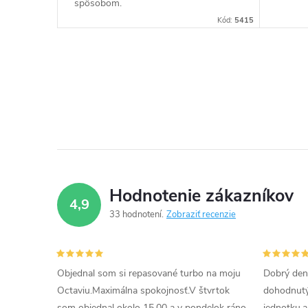
t
spôsobom.
k
Kód:
5415
o
t
v
O
o
v
v
l
á
d
Hodnotenie zákazníkov
4,9
a
33 hodnotení
Zobraziť recenzie
c
i
Objednal som si repasované turbo na moju
Dobrý den
Octaviu.Maximálna spokojnosť.V štvrtok
dohodnutý 
e
som objednal okolo 15.00 a v pondelok ráno
jednotku.a