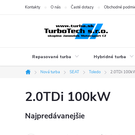
Prejsť
Kontakty
O nás
Časté dotazy
Obchodné podmi
na
obsah
Repasované turba
Hybridné turba
Nová turba
SEAT
Toledo
2.0TDi 100k
Domov
2.0TDi 100kW
Najpredávanejšie