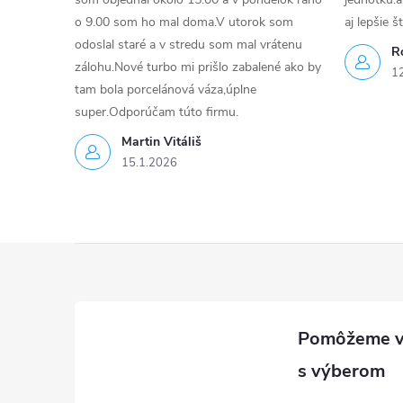
p
o 9.00 som ho mal doma.V utorok som
aj lepšie š
odoslal staré a v stredu som mal vrátenu
r
R
zálohu.Nové turbo mi prišlo zabalené ako by
1
v
tam bola porcelánová váza,úplne
super.Odporúčam túto firmu.
k
Martin Vitáliš
y
15.1.2026
v
ý
Z
p
á
i
p
s
u
ä