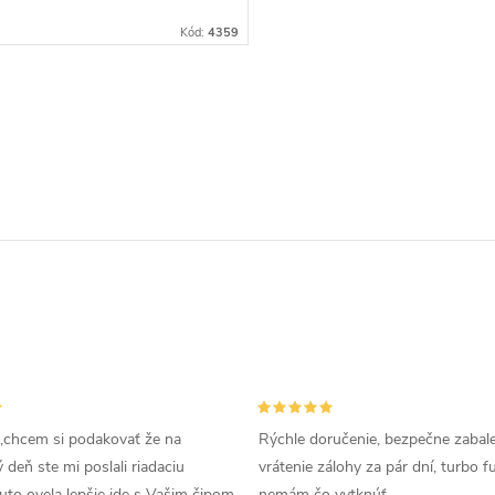
Kód:
4359
,chcem si podakovať že na
Rýchle doručenie, bezpečne zabal
deň ste mi poslali riadaciu
vrátenie zálohy za pár dní, turbo f
uto ovela lepšie ide s Vašim čipom
nemám čo vytknúť.