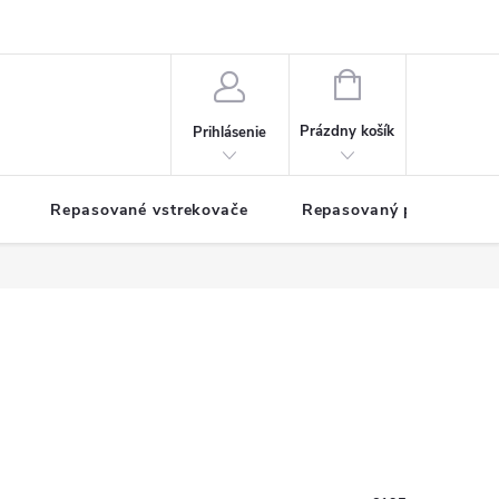
NÁKUPNÝ
KOŠÍK
Prázdny košík
Prihlásenie
Repasované vstrekovače
Repasovaný pohon TDM