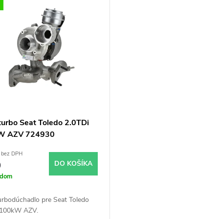
turbo Seat Toledo 2.0TDi
W AZV 724930
 bez DPH
0
DO KOŠÍKA
adom
urbodúchadlo pre Seat Toledo
 100kW AZV.