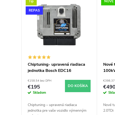
n
Tip
NOVÉ
ý
i
REPAS
p
e
i
p
s
r
p
o
Chiptuning- upravená riadiaca
Nové 
jednotka Bosch EDC16
100k
r
d
€158,54 bez DPH
€398,37
o
u
€195
DO KOŠÍKA
€49
Skladom
Skl
d
k
Chiptuning – upravená riadiaca
Nové t
u
jednotka pre vaše vozidlo výmenným
2.0TDi