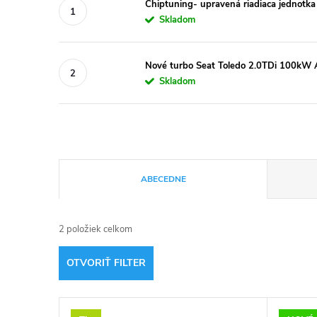
Chiptuning- upravená riadiaca jednotk
Skladom
Nové turbo Seat Toledo 2.0TDi 100kW
Skladom
R
ABECEDNE
a
2
položiek celkom
d
OTVORIŤ FILTER
e
V