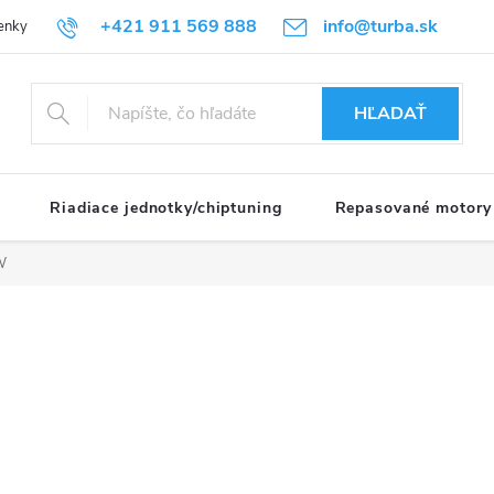
+421 911 569 888
info@turba.sk
enky
GDPR
HĽADAŤ
Riadiace jednotky/chiptuning
Repasované motory
W