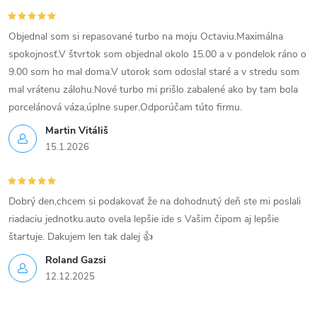
c
i
Objednal som si repasované turbo na moju Octaviu.Maximálna
spokojnosť.V štvrtok som objednal okolo 15.00 a v pondelok ráno o
e
9.00 som ho mal doma.V utorok som odoslal staré a v stredu som
mal vrátenu zálohu.Nové turbo mi prišlo zabalené ako by tam bola
p
porcelánová váza,úplne super.Odporúčam túto firmu.
r
Martin Vitáliš
15.1.2026
v
k
Dobrý den,chcem si podakovať že na dohodnutý deň ste mi poslali
y
riadaciu jednotku.auto ovela lepšie ide s Vašim čipom aj lepšie
v
štartuje. Dakujem len tak dalej 👍
Roland Gazsi
ý
12.12.2025
p