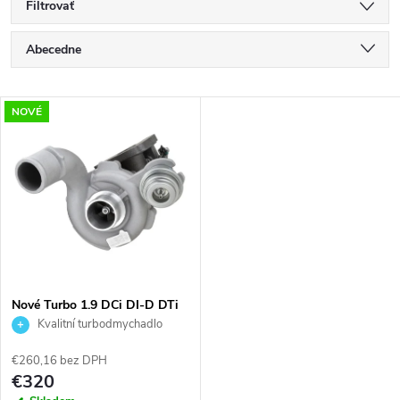
Filtrovať
R
Abecedne
a
Najlacnejšie
V
NOVÉ
Najdrahšie
d
ý
Najpredávanejšie
e
p
n
i
i
s
e
Nové Turbo 1.9 DCi DI-D DTi
DI Laguna Megane Nissan
Kvalitní turbodmychadlo
p
Mitsubishi Garrett 703245
p
751768 717345 738123
€260,16 bez DPH
r
€320