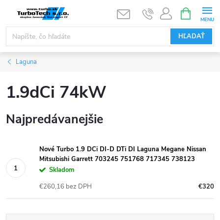
Prejsť
NÁKUPN
KOŠÍK
na
obsah
HĽADAŤ
Laguna
1.9dCi 74kW
Najpredávanejšie
Nové Turbo 1.9 DCi DI-D DTi DI Laguna Megane Nissan
Mitsubishi Garrett 703245 751768 717345 738123
Skladom
€260,16 bez DPH
€320