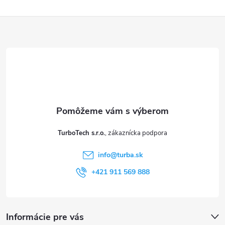
i
Z
s
u
á
p
ä
t
TurboTech s.r.o.
i
info
@
turba.sk
e
+421 911 569 888
Informácie pre vás