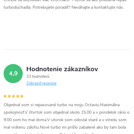
a
turbodúchadla. Potrebujete poradiť? Neváhajte a kontaktujte nás.
c
i
e
p
r
Hodnotenie zákazníkov
4,9
v
33 hodnotení
Zobraziť recenzie
k
y
Objednal som si repasované turbo na moju Octaviu.Maximálna
v
spokojnosť.V štvrtok som objednal okolo 15.00 a v pondelok ráno o
9.00 som ho mal doma.V utorok som odoslal staré a v stredu som
ý
mal vrátenu zálohu.Nové turbo mi prišlo zabalené ako by tam bola