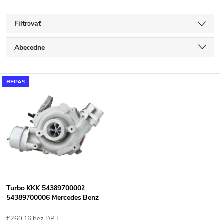
Filtrovať
R
Abecedne
a
Najlacnejšie
V
REPAS
Najdrahšie
d
ý
Najpredávanejšie
e
p
n
i
i
s
e
Turbo KKK 54389700002
54389700006 Mercedes Benz
p
Nissan Renault 1.5
€260,16 bez DPH