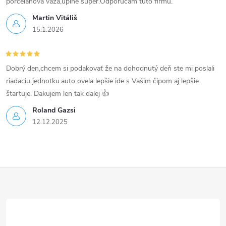
p
porcelánová váza,úplne super.Odporúčam túto firmu.
Martin Vitáliš
i
15.1.2026
s
u
Dobrý den,chcem si podakovať že na dohodnutý deň ste mi poslali
riadaciu jednotku.auto ovela lepšie ide s Vašim čipom aj lepšie
štartuje. Dakujem len tak dalej 👍
Roland Gazsi
12.12.2025
Z
á