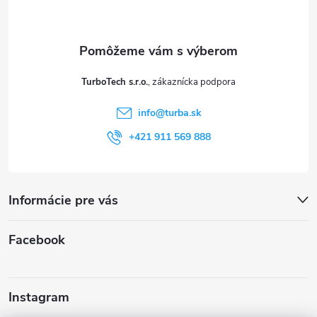
p
ä
t
TurboTech s.r.o.
i
info
@
turba.sk
e
+421 911 569 888
Informácie pre vás
Facebook
Instagram