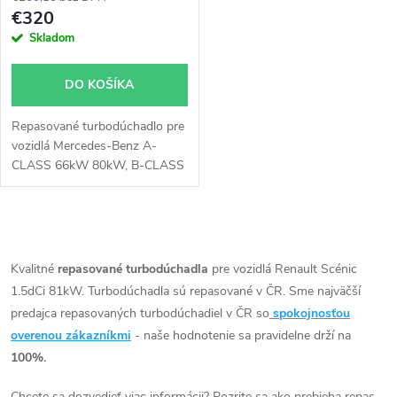
p
r
€320
r
Skladom
o
o
DO KOŠÍKA
d
d
Repasované turbodúchadlo pre
u
vozidlá Mercedes-Benz A-
u
CLASS 66kW 80kW, B-CLASS
k
66kW 80kW, Citan 81kW, CLA
80kW, GLA 80kW, Nissan Cube
k
81kW, Qashqai 81kW, Renault
t
O
Fluence 81kW, Grand Scénic
t
70kW 81kW, Laguna 81kW,
v
Kvalitné
repasované turbodúchadla
pre vozidlá Renault Scénic
o
Latitude 81kW, Megane 81kW,
1.5dCi 81kW. Turbodúchadla sú repasované v ČR. Sme najväčší
o
l
Scénic 70kW 81kW
predajca repasovaných turbodúchadiel v ČR so
spokojnosťou
v
á
overenou zákazníkmi
- naše hodnotenie sa pravidelne drží na
v
100%.
d
Chcete sa dozvedieť viac informácii? Pozrite sa ako prebieha repas