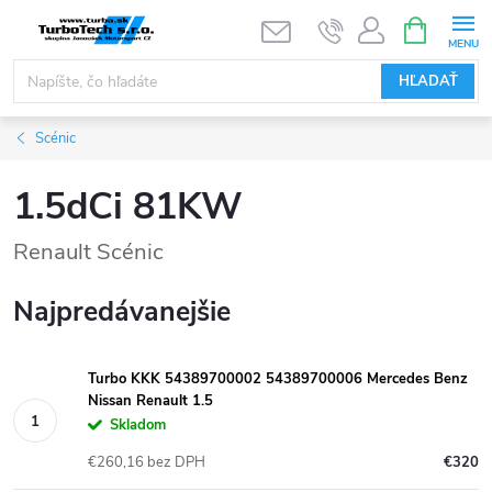
Prejsť
NÁKUPN
KOŠÍK
na
obsah
HĽADAŤ
Scénic
1.5dCi 81KW
Renault Scénic
Najpredávanejšie
Turbo KKK 54389700002 54389700006 Mercedes Benz
Nissan Renault 1.5
Skladom
€260,16 bez DPH
€320