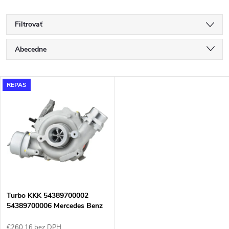
Filtrovať
R
Abecedne
a
Najlacnejšie
V
REPAS
Najdrahšie
d
ý
Najpredávanejšie
e
p
n
i
i
s
e
Turbo KKK 54389700002
54389700006 Mercedes Benz
p
Nissan Renault 1.5
€260,16 bez DPH