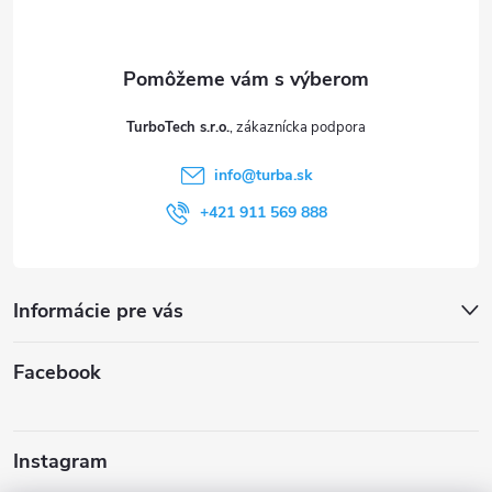
p
ä
t
TurboTech s.r.o.
i
info
@
turba.sk
e
+421 911 569 888
Informácie pre vás
Facebook
Instagram