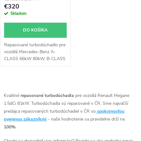
p
r
€320
r
Skladom
o
o
DO KOŠÍKA
d
d
Repasované turbodúchadlo pre
u
vozidlá Mercedes-Benz A-
u
CLASS 66kW 80kW, B-CLASS
k
66kW 80kW, Citan 81kW, CLA
80kW, GLA 80kW, Nissan Cube
k
81kW, Qashqai 81kW, Renault
t
O
Fluence 81kW, Grand Scénic
t
70kW 81kW, Laguna 81kW,
v
Kvalitné
repasované turbodúchadla
pre vozidlá Renault Megane
o
Latitude 81kW, Megane 81kW,
1.5dCi 81kW. Turbodúchadla sú repasované v ČR. Sme najväčší
o
l
Scénic 70kW 81kW
predajca repasovaných turbodúchadiel v ČR so
spokojnosťou
v
á
overenou zákazníkmi
- naše hodnotenie sa pravidelne drží na
v
100%.
d
Chcete sa dozvedieť viac informácii? Pozrite sa ako prebieha repas