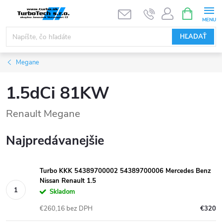
Prejsť
NÁKUPN
KOŠÍK
na
obsah
HĽADAŤ
Megane
1.5dCi 81KW
Renault Megane
Najpredávanejšie
Turbo KKK 54389700002 54389700006 Mercedes Benz
Nissan Renault 1.5
Skladom
€260,16 bez DPH
€320