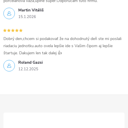
p
porcelánová váza,úplne super.Odporúčam túto firmu.
Martin Vitáliš
i
15.1.2026
s
u
Dobrý den,chcem si podakovať že na dohodnutý deň ste mi poslali
riadaciu jednotku.auto ovela lepšie ide s Vašim čipom aj lepšie
štartuje. Dakujem len tak dalej 👍
Roland Gazsi
12.12.2025
Z
á