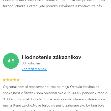
a
turbodúchadla. Potrebujete poradiť? Neváhajte a kontaktujte nás.
c
i
e
p
r
Hodnotenie zákazníkov
4,9
v
33 hodnotení
Zobraziť recenzie
k
y
Objednal som si repasované turbo na moju Octaviu.Maximálna
v
spokojnosť.V štvrtok som objednal okolo 15.00 a v pondelok ráno o
9.00 som ho mal doma.V utorok som odoslal staré a v stredu som
ý
mal vrátenu zálohu.Nové turbo mi prišlo zabalené ako by tam bola