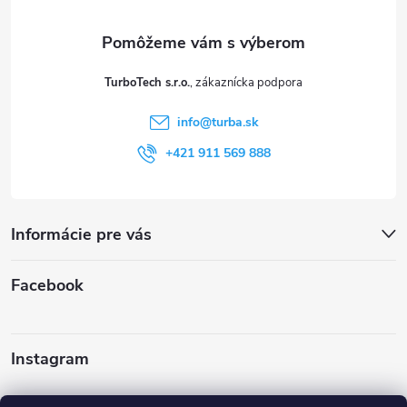
ä
t
TurboTech s.r.o.
i
info
@
turba.sk
e
+421 911 569 888
Informácie pre vás
Facebook
Instagram