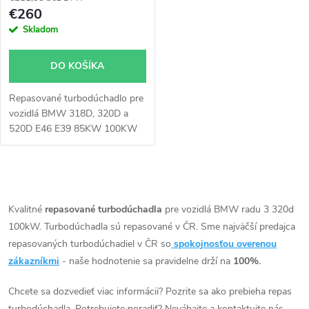
p
r
€260
r
Skladom
o
o
DO KOŠÍKA
d
d
Repasované turbodúchadlo pre
u
vozidlá BMW 318D, 320D a
u
520D E46 E39 85KW 100KW
k
Garrett 700447
k
t
O
t
v
Kvalitné
repasované turbodúchadla
pre vozidlá BMW radu 3 320d
o
100kW. Turbodúchadla sú repasované v ČR. Sme najväčší predajca
o
l
repasovaných turbodúchadiel v ČR so
spokojnosťou overenou
v
á
zákazníkmi
- naše hodnotenie sa pravidelne drží na
100%.
v
d
Chcete sa dozvedieť viac informácii? Pozrite sa ako prebieha repas
turbodúchadla. Potrebujete poradiť? Neváhajte a kontaktujte nás.