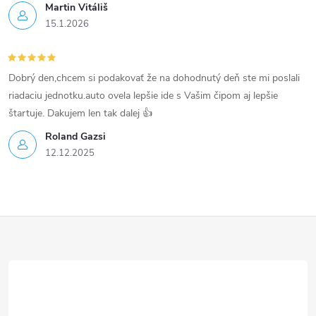
p
Martin Vitáliš
15.1.2026
i
s
Dobrý den,chcem si podakovať že na dohodnutý deň ste mi poslali
u
riadaciu jednotku.auto ovela lepšie ide s Vašim čipom aj lepšie
štartuje. Dakujem len tak dalej 👍
Roland Gazsi
12.12.2025
Z
á
p