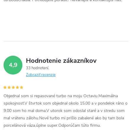
a
c
i
e
p
Hodnotenie zákazníkov
r
4,9
33 hodnotení
v
Zobraziť recenzie
k
Objednal som si repasované turbo na moju Octaviu.Maximálna
y
spokojnosť.V štvrtok som objednal okolo 15.00 a v pondelok ráno o
v
9.00 som ho mal doma.V utorok som odoslal staré a v stredu som
mal vrátenu zálohu.Nové turbo mi prišlo zabalené ako by tam bola
ý
porcelánová váza,úplne super.Odporúčam túto firmu.