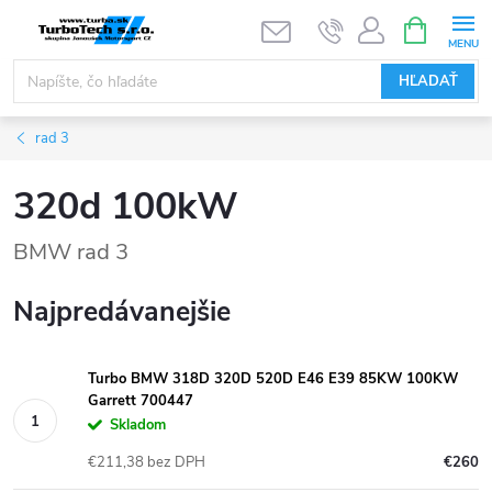
Prejsť
NÁKUPN
KOŠÍK
na
obsah
HĽADAŤ
rad 3
320d 100kW
BMW rad 3
Najpredávanejšie
Turbo BMW 318D 320D 520D E46 E39 85KW 100KW
Garrett 700447
Skladom
€211,38 bez DPH
€260