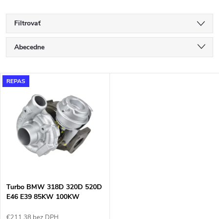
Filtrovať
R
Abecedne
a
Najlacnejšie
V
REPAS
Najdrahšie
d
ý
Najpredávanejšie
e
p
n
i
i
s
e
Turbo BMW 318D 320D 520D
E46 E39 85KW 100KW
p
Garrett 700447
€211,38 bez DPH