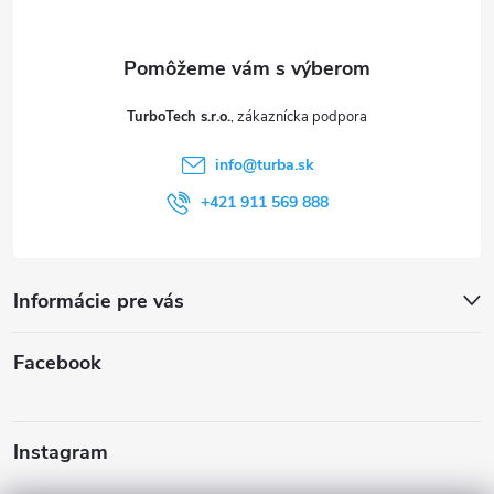
ä
t
TurboTech s.r.o.
i
info
@
turba.sk
e
+421 911 569 888
Informácie pre vás
Facebook
Instagram