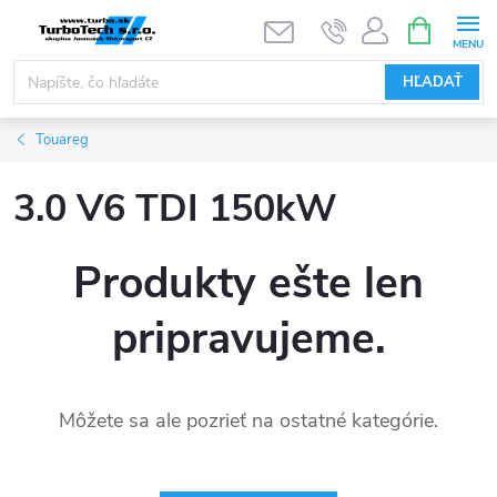
Prejsť
NÁKUPN
KOŠÍK
na
obsah
HĽADAŤ
Touareg
3.0 V6 TDI 150kW
Produkty ešte len
pripravujeme.
Môžete sa ale pozrieť na ostatné kategórie.