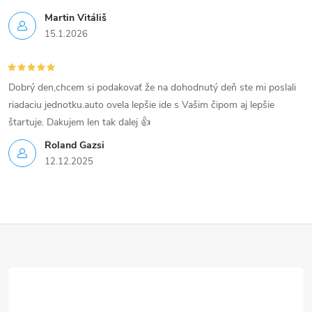
Martin Vitáliš
15.1.2026
Dobrý den,chcem si podakovať že na dohodnutý deň ste mi poslali
riadaciu jednotku.auto ovela lepšie ide s Vašim čipom aj lepšie
štartuje. Dakujem len tak dalej 👍
Roland Gazsi
12.12.2025
Z
á
p