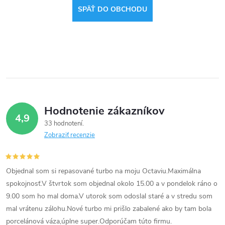
SPÄŤ DO OBCHODU
Hodnotenie zákazníkov
4,9
33 hodnotení
Zobraziť recenzie
Objednal som si repasované turbo na moju Octaviu.Maximálna
spokojnosť.V štvrtok som objednal okolo 15.00 a v pondelok ráno o
9.00 som ho mal doma.V utorok som odoslal staré a v stredu som
mal vrátenu zálohu.Nové turbo mi prišlo zabalené ako by tam bola
porcelánová váza,úplne super.Odporúčam túto firmu.