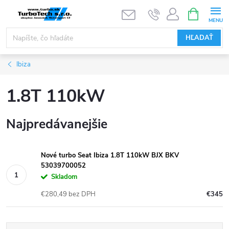
Prejsť
NÁKUPN
KOŠÍK
na
obsah
HĽADAŤ
Ibiza
1.8T 110kW
Najpredávanejšie
Nové turbo Seat Ibiza 1.8T 110kW BJX BKV
53039700052
Skladom
€280,49 bez DPH
€345