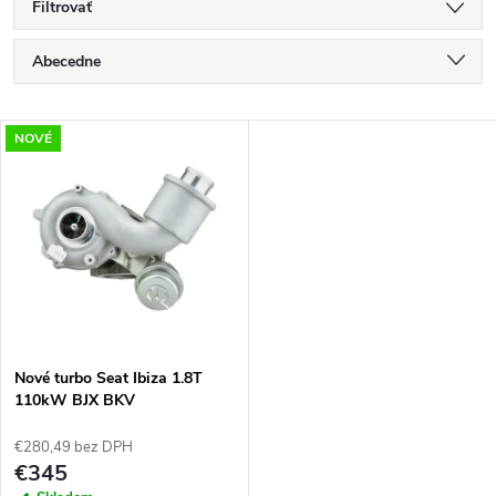
Filtrovať
R
Abecedne
a
Najlacnejšie
V
NOVÉ
Najdrahšie
d
ý
Najpredávanejšie
e
p
n
i
i
s
e
Nové turbo Seat Ibiza 1.8T
110kW BJX BKV
p
53039700052
p
€280,49 bez DPH
r
€345