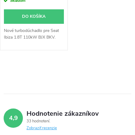
r
Skladom
o
o
DO KOŠÍKA
d
d
Nové turbodúchadlo pre Seat
u
Ibiza 1.8T 110kW BJX BKV.
u
k
k
O
t
t
v
o
o
l
v
á
v
Hodnotenie zákazníkov
d
4,9
33 hodnotení
a
Zobraziť recenzie